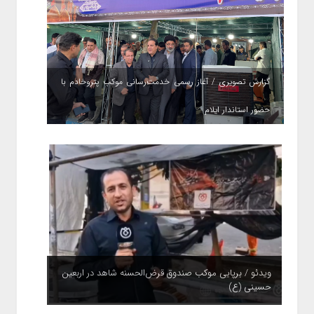
گزارش تصویری / آغاز رسمی خدمت‌رسانی موکب پتروخادم با
حضور استاندار ایلام
ویدئو / برپایی موکب صندوق قرض‌الحسنه شاهد در اربعین
حسینی (ع)