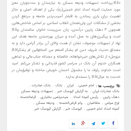
«â€¦.پرداخت تسهیلات ودیعه مسکن به نیازمندان و مددجویان معزز
مورد حمایت کمیته امداد امام خمینی(ره)، یکی از اهداف اصلی و حائز
اهمیت برای یاری رساندن به اقشار آسیب‌پذیر جامعه و مرتفع کردن
بخشی از مشکلات این ولی‌نعمتان انقلاب اسلامی بر اساس شاخص‌هایی
همچون ۳ دهک پایین درآمدی، زنان سرپرست خانوار، سالمندان وâ€¦
است و پیگیری‌های به عمل آمده و میزان بهره‌مندی جامعه هدف این
نهاد از تسهیلات موصوف، نشان از همت والای آن برادر گرامی دارد و به
مصداق حدیث شریف «من لم یشکر المنعم من المخلوقین لم یشکراâ€¦
عزوجل» از تلاش‌های خیرخواهانه، خالصانه و مجدانه جناب‌عالی و تماهی
همکاران خدوم آن بانک در سراسر کشور قدردانی و تشکر می‌کنم. امید
است خداوند رئوف ما را مشمول احسان خویش ساخته و توفیق‌مان در
خدمت به عیال‌اâ€¦ را مستدام بدارد».
امام خمینی
ایران
بانک
بانک صادرات
برچسب ها :
,
,
,
,
بانک صادرات ایران
به گزارش کیوسک خبر
تسهیلات ودیعه مسکن
,
,
,
دهک پایین
رئیس کمیته امداد
سیدمرتضی بختیاری
قرضالحسنه
,
,
,
,
لوح سپاس
متقاضیان
وام قرض‌الحسنه
ودیعه مسکن
,
,
,
,
کمیته امداد امام خمینی
کیوسک خبر
گزارش کیوسک خبر
,
,