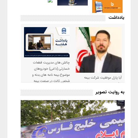
یادداشت
چالش های مدیریت قطعات
خسارتی (داغی) خودروهای
موضوع بیمه نامه های بدنه و
آیا پازل موفقیت شرکت بیمه
شخص ثالث در صنعت بیمه
حکمت صبا در سال ۱۴۰۵ کامل می
شود؟!
به روایت تصویر