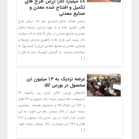
۱٫۸ میلیارد دلار؛ ارزش طرح های
تکمیل و افتتاح شده معدن و
صنایع معدنی
رئیس هیات عامل ایمیدرو خبر داد: ارزش طرح
های تکمیل شده و به بهره برداری رسیده بخش
معدن و صنایع معدنی در سال گذشته به ۱٫۸ میلیارد
دلار رسید. این طرح ها با راهبری سازمان توسعه و
نوسازی معادن و صنایع معدنی ایران ( ایمیدرو)، به
سرانجام رسیدند. به گزارش کیوسک خبر به نقل از
[…]
عرضه نزدیک به ۱.۴ میلیون تن
محصول در بورس کالا
تالارهای بورس کالای ایران روز یکشنبه ۲۳
اردیبهشت ماه میزبان عرضه یک میلیون و ۳۹۱ هزار
و ۷۵۲ تن انواع کالا و محصول هستند. بیشترین
عرضه امروز در تالار سیمان رقم می خورد. به این
ترتیب قرار است در روز جاری یک میلیون و ۲۰۸
هزار و ۷۷۸ تن سیمان در تالار سیمان عرضه شود.
[…]