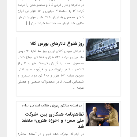
در تالارها و بازار فرعی کالا و محصولشان را عرضه
کردند که به معامله ۳ میلیون و ۱۱۱ هزار تن انواع
کالا و محصول به ارزش ۲۹.۸ هزار میلیارد تومان
منتهی شد. ارزش معاملات ۱۰ شرکت برتر […]
روز شلوغ تالارهای بورس کالا
تالارهای بورس کالای ایران روز سه شنبه ۲۴ بهمن
ماه میزبان عرضه ۵۴۱ هزار و ۵۰۰ تن انواع کالا و
محصول است. به گزارش کیوسک خبر به نقل از
کالاخبر ، تالار پتروشیمی و فرآورده های نفتی
میزبان عرضه ۱۰۲ هزار و ۴۰۸ تن مواد پلیمری و
شیمیایی است. تالار محصولات صنعتی و معدنی
عرضه […]
در آستانه سالگرد پیروزی انقلاب اسلامی ایران:
تفاهم‌نامه همکاری بین «شرکت
ملی مس» و «حوزه هنری» منعقد
شد
در ایام‌الله مبارک دهه فجر و در آستانه سالگرد