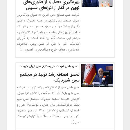
بهره‌گیری «فملی» از فناوری‌های
نوین در گذار از انرژهای فسیلی
شرکت ملی صنایع مس ایران، به عنوان بزرگ‌ترین
متولی صنعت مس کشور، در زمینه معدن‌کاری سبز،
یکی از پیشگامان این حوزه محسوب می شود که
با اجرای پروژه‌های متعدد، در راستای اعتلای هرچه
بیشتر این صنعت گام برداشته است. به گزارش
کیوسک خبر به نقل از مس پرس، غلامرضا
ملاطاهری، معاون طرح و برنامه‌ریزی راهبردی […]
مدیرعامل شرکت ملی صنایع مس ایران خبرداد
تحقق اهداف رشد تولید در مجتمع
مس شهربابک
مدیرعامل مس از تحقق شعار رشد تولید در مجتمع
مس شهر بابک خبر داد و گفت:با تلاش شبانه‌روزی
کارکنان کارخانه تغلیظ میدوک مجتمع مس شهر
بابک موفق‌شدنددر سال جاری با تولید ۱۴۸ هزار و
۵۸۶ تن کنسانتره و ۳۷ هزار و ۱۸۳ تن مس محتوی
رکورد جدیدی را به ثبت برسانند. به گزارش کیوسک
خبر […]