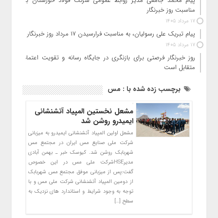
پیام محمد جامعی مدیر روابط عمومی شرکت فولاد خوزستان به
مناسبت روز خبرنگار
17 مرداد 1405
پیام تبریک علی رسولیان، به مناسبت فرارسیدن ۱۷ مرداد روز خبرنگار
17 مرداد 1405
روز خبرنگار فرصتی برای بازنگری در جایگاه رسانه و تقویت اعتماد
متقابل است
برچسب زده شده با : مس
مشعل نخستین المپیاد آتشنشانی
ایمیدرو روشن شد
مشعل اولین المپیاد آتشنشانی ایمیدرو به میزبانی
شرکت ملی صنایع مس ایران در مجتمع مس
شهربابک روشن شد. کیوسک خبر ـ بهمن آبادی
مدیرHSEشرکت ملی مس در این خصوص
گفت:پس از میزبانی موفق مجتمع مس شهربابک
از دومین المپیاد آتشنشانی شرکت ملی مس و با
توجه به وجود شرایط و استاندارد های نزدیک به
سطح […]