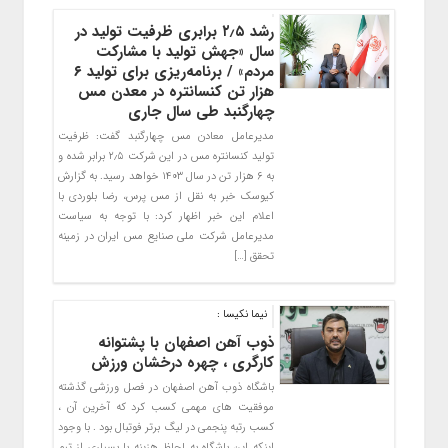
رشد ۲٫۵ برابری ظرفیت تولید در
سال «جهش تولید با مشارکت
مردم» / برنامه‌ریزی برای تولید ۶
هزار تن کنسانتره در معدن مس
چهارگنبد طی سال جاری
مدیرعامل معادن مس چهارگنبد گفت: ظرفیت
تولید کنسانتره مس در این شرکت ۲٫۵ برابر شده و
به ۶ هزار تن در سال ۱۴۰۳ خواهد رسید. به گزارش
کیوسک خبر به نقل از مس پرس، رضا بلوردی با
اعلام این خبر اظهار کرد: با توجه به سیاست
مدیرعامل شرکت ملی صنایع مس ایران در زمینه
تحقق […]
نیما نکیسا :
ذوب آهن اصفهان با پشتوانه
کارگری ، چهره درخشان ورزش
باشگاه ذوب آهن اصفهان در فصل ورزشی گذشته
موفقیت های مهمی کسب کرد که آخرین آن ،
کسب رتبه پنجمی در لیگ برتر فوتبال بود . با وجود
اینکه این باشگاه به لحاظ هزینه با بسیاری از تیم