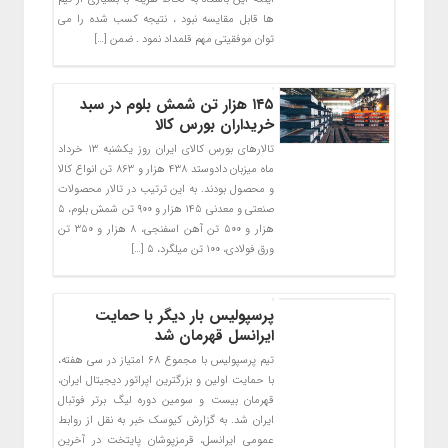
ها قابل مقایسه نبود ، نتیجه کسب شده را می
توان موفقیتی مهم قلمداد نمود . ضمن […]
۱۴۵ هزار تن شمش بلوم در سبد
خریداران بورس کالا
تالارهای بورس کالای ایران روز یکشنبه ۱۳ خرداد
ماه میزبان دادوستد ۴۳۸ هزار و ۸۶۳ تن انواع کالا
و محصول بودند. به این ترتیب در تالار محصولات
صنعتی و معدنی ۱۴۵ هزار و ۹۰۰ تن شمش بلوم، ۵
هزار و ۵۰۰ تن آهن اسفنجی، ۸ هزار و ۳۵۰ تن
ورق فولادی، ۱۰۰ تن میلگرد، ۵ […]
پرسپولیس بار دیگر با حمایت
ایرانسل قهرمان شد
تیم پرسپولیس با مجموع ۶۸ امتیاز در سی هفته،
با حمایت اولین و بزرگترین اپراتور دیجیتال ایران،
قهرمان بیست و سومین دوره لیگ برتر فوتبال
ایران شد. به گزارش کیوسک خبر به نقل از روابط
عمومی ایرانسل، قرمزپوشان پایتخت در آخرین