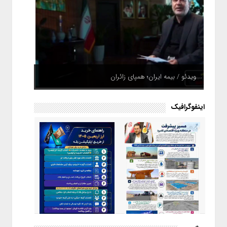
ویدئو / بیمه ایران؛ همپای زائران
اینفوگرافیک
اینفوگرافیک / راهنمای خرید ارز