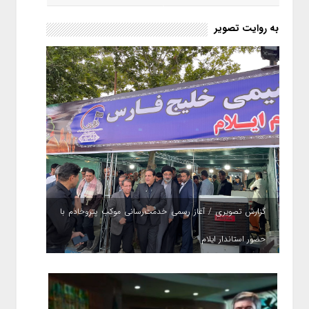
به روایت تصویر
گزارش تصویری / آغاز رسمی خدمت‌رسانی موکب پتروخادم با
حضور استاندار ایلام