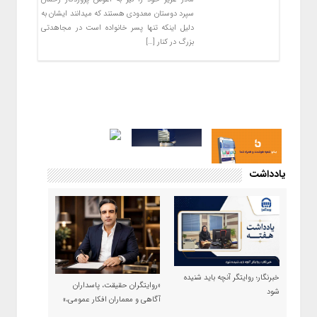
سپرد دوستان معدودی هستند که میدانند ایشان به
دلیل اینکه تنها پسر خانواده است در مجاهدتی
بزرگ در کنار […]
یادداشت
خبرنگار؛ روایتگر آنچه باید شنیده
«روایتگران حقیقت، پاسداران
شود
آگاهی و معماران افکار عمومی،»