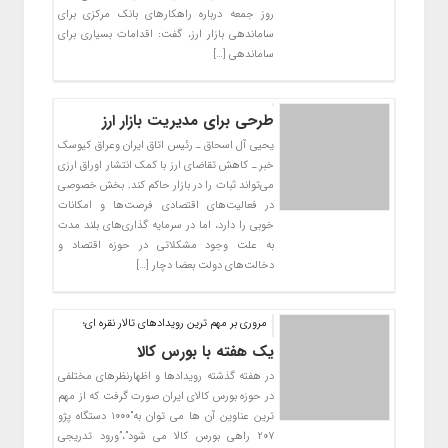
روز جمعه درباره راهکارهای بانک مرکزی برای
ساماندهی بازار ارز، گفت: اقدامات بسیاری برای
ساماندهی […]
طرحی برای مدیریت بازار ارز
یحیی آل اسحاق ـ رئیس اتاق ایران وعراق کیوسک
خبر ـ کاهش تقاضای ارز با کمک انتشار اوراق ارزی
می‌تواند ثبات را در بازار حاکم کند. بخش خصوصی
در فعالیت‌های اقتصادی فرصت‌ها و امکانات
خوبی را دارد، اما در سرمایه گذاری‌های بلند مدت
به علت وجود مشکلاتی در حوزه اقتصاد و
دخالت‌های دولت بعضا دچار […]
مروری بر مهم ترین رویدادهای تالار نقره ای؛
یک هفته با بورس کالا
در هفته گذشته رویدادها و اظهارنظرهای مختلفی
در حوزه بورس کالای ایران صورت گرفت که از مهم
ترین عناوین آن ها می توان به”۱۰۰۰ دستگاه پژو
۲۰۷ راهی بورس کالا می شود”،”ورود تدریجی