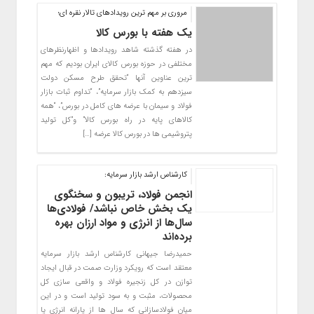
مروری بر مهم ترین رویدادهای تالار نقره ای؛
یک هفته با بورس کالا
در هفته گذشته شاهد رویدادها و اظهارنظرهای
مختلفی در حوزه بورس کالای ایران بودیم که مهم
ترین عناوین آنها “تحقق طرح مسکن دولت
سیزدهم به کمک بازار سرمایه”، “تداوم ثبات بازار
فولاد و سیمان با عرضه های کامل در بورس”، “همه
کالاهای پایه در راه بورس کالا” و”کل تولید
پتروشیمی ها در بورس کالا عرضه […]
کارشناس ارشد بازار سرمایه:
انجمن فولاد، تریبون و سخنگوی
یک بخش خاص نباشد/ فولادی‌ها
سال‌ها از انرژی و مواد ارزان بهره
برده‌اند
حمیدرضا جیهانی کارشناس ارشد بازار سرمایه
معتقد است که رویکرد وزارت صمت در قبال ایجاد
توازن در کل زنجیره فولاد و واقعی سازی کل
محصولات، مثبت و به سود تولید است و در این
میان فولادسازانی که سال ها از یارانه انرژی یا