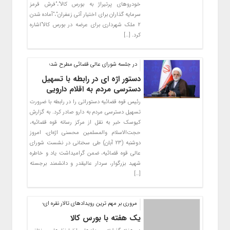
خودروهای پرتیراژ به بورس کالا”،”فرش قرمز
سرمایه گذاران برای اختیار آتی زعفران”،”آماده شدن
۲ ملک شهرداری برای عرضه در بورس کالا”اشاره
کرد. […]
در جلسه شورای عالی قضائی مطرح شد؛
دستور اژه ای در رابطه با تسهیل
دسترسی مردم به اقلام دارویی
رئیس قوه قضائیه دستوراتی را در رابطه با ضرورت
تسهیل دسترسی مردم به دارو صادر کرد. به گزارش
کیوسک خبر به نقل از مرکز رسانه قوه قضائیه،
حجت‌الاسلام والمسلمین محسنی اژه‌ای، امروز
دوشنبه (۲۳ آبان) طی سخنانی در نشست شورای
عالی قوه قضائیه، ضمن گرامیداشت یاد و خاطره
شهید بزرگوار، سردار عالیقدر و دانشمند برجسته
[…]
مروری بر مهم ترین رویدادهای تالار نقره ای؛
یک هفته با بورس کالا