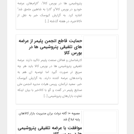
پتروشیمی ها در بورس کالا”، “الزام‌های عرضه
خودرو در بورس کالا”و “کارا به شاهین ملحق شد”
اشاره کرد. به گزارش کیوسک خبر به نقل از
«کالاخبر»، در هفته گذشته […]
حمایت قاطع انجمن پلیمر از عرضه
های تلفیقی پتروشیمی ها در
بورس کالا
کارشناسان و فعالان صنعت پلیمر تاکید دارند عرضه
تلفیقی پتروشیمی ها در بورس کالا باید هر چه
سریع تر صورت گیرد اما توصیه ای هم به
واحدهای عرضه کننده دارند. به گزارش کیوسک
خبر، سعید ترکمان، رییس هیات مدیره انجمن ملی
صنایع پلیمر در گفت و گو با کالاخبر با بیان اینکه
تفاوت بازارهای پتروشیمی […]
مصوبه ۱۰ گانه دولت برای مدیریت بازار کالاهای
پایه ابلاغ شد
موافقت با عرضه تلفیقی پتروشیمی