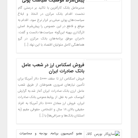
پیش‌شرط موفقیت سیاست پولی
مدیرعامل بانک کارآفرین با تاکید بر درستی گام
نخست اقدام بانک مرکزی در اتخاذ و ابلاغ
سیاست‌های پولی مبتنی بر ابزار نرخ سود، اقدام به
موقع و قاطع در این خصوص را پیش‌شرط اصلی
اثرگذاری بهینه این‌گونه سیاست‌ها دانست و گفت:
«اجرای موفق برنامه‌های بانک مرکزی در گرو
هماهنگی کامل متولیان اقتصاد با این نهاد […]
فروش اسکناس ارز در شعب عامل
بانک صادرات ایران
فروش اسکناس ارز تا سقف ۵٠٠٠ دلار آمریکا برای
تأمین نیازهای ضروری هموطنان از طریق شعب
عامل ارزی بانک صادرات ایران آغاز شد.به گزارش
کیوسک خبر به نقل از روابط‌عمومی بانک صادرات
ایران، فروش ارز معادل ۵٠٠٠ دلار آمریکا به افراد
حقیقی بالای ١٨ سال و اشخاص حقوقی مقیم (به
استثنای بانک‌ها و صرافی‌ها) با […]
عضو کمیسیون برنامه، بودجه و محاسبات