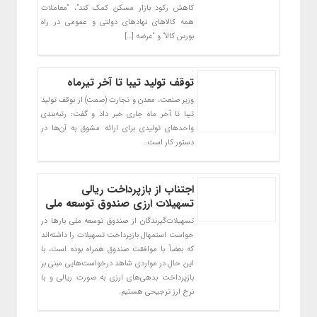
کاهش رکود بازار مسکن کمک کند”، “معاملات
همه کالاهای نهادهای دولتی و عمومی در راه
بورس کالا” و “عرضه […]
توقف تولید تیبا تا آخر تیرماه
وزیر صنعت، معدن و تجارت (صمت) از نوقف تولید
تیبا تا آخر ماه جاری خبر داد و گفت: رتبه‌بندی
واحدهای تولیدی برای ارائه مشوق به آن‌ها در
دستور کار است.
اجتناب از بازپرداخت ریالی
تسهیلات ارزی صندوق توسعه ملی
تسهیلات­‌گیرندگان از صندوق توسعه ملی بارها در
خواست استمهال بازپرداخت تسهیلات را داشته­‌اند
که بعضاً با موافقت صندوق همراه بوده است، با
این حال در مواردی شاهد درخواست­‌هایی مبنی بر
بازپرداخت بدهی­‌های ارزی به صورت ریالی و با
نرخ ارز ترجیحی هستیم.