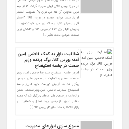
در هفته گذشته رویدادها و اظهارنظرهای مختلفی
در حوزه بورس کالای ایران صورت گرفت که از مهم
ترین عناوین آن ها می توان به” تصویب انتشار
اوراق سلف موازی خودرو در بورس کالا”، “اختیار
آتی زعفران شنبه راه اندازی می شود”،”جزییات
پذیرش تارا و پژو ۲۰۷ در بورس کالا” و”کاهش زیان
صنعت خودرو، تحت تاثیر […]
شفافیت بازار به کمک فاطمی امین
آمد؛ بورس کالا، برگ برنده وزیر
صمت در جلسه استیضاح
امروز جلسه استیضاح سیدرضا فاطمی امین وزیر
صنعت، معدن و تجارت در صحن علنی مجلس
برگزار شد…به گزارش کیوسک خبر، امروز جلسه
استیضاح سیدرضا فاطمی امین وزیر صنعت، معدن
و تجارت در صحن علنی مجلس برگزار شد که عمده
دفاعیات وزیر از جنس ایجاد تعادل و شفافیت در
بازار کالاها به مدد سازوکار بورس کالا […]
متنوع سازی ابزارهای مدیریت