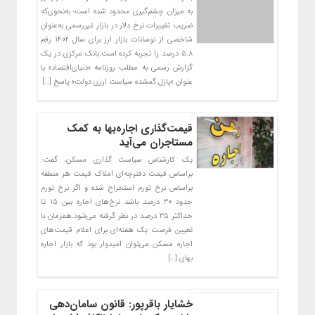
به میزان چشم‌گیری محدود شده است؛ به‌نحوی‌که
ضریب تغییرات نرخ دلار در بازار غیررسمی به‌عنوان
شاخصی از نوسانات بازار ارز برای سال ۱۴۰۲ رقم
۵.۸ درصد را تجربه کرده است.بانک مرکزی در یک
گزارش رسمی به مطلب روزنامه «دنیای‌اقتصاد» با
عنوان «پازل گمشده سیاست ارزی دولت» پاسخ […]
قیمت‌گذاری اجاره‌بها به کمک
مستاجران می‌آید
یک کارشناس سیاست گذاری مسکن، گفت:
براساس قیمت دفترچه‌ای املاک قیمت هر منطقه
براساس نرخ تورم استخراج شده و اگر نرخ تورم
حدود ۳۰ درصد باشد نرخ‌های اجاره بین ۱۵ تا
حداکثر ۳۵ درصد در نظر گرفته می‌شود.همزمان با
تعیین فرصت یک هفته‌ای برای اعلام قیمت‌های
اجاره مسکن می‌توان امیدوار بود که بازار اجاره
بهای […]
خشایار باقرپور: قانون سامان‌دهی