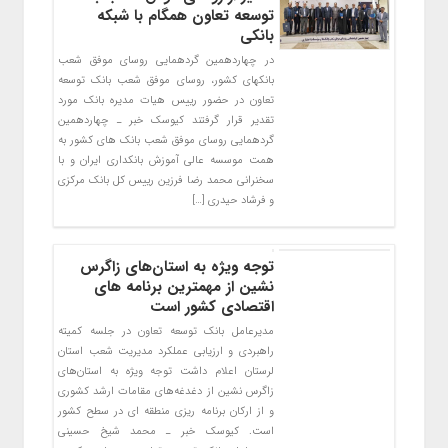
توسعه تعاون همگام با شبکه
بانکی
در چهاردهمین گردهمایی روسای موفق شعب
بانکهای کشور، روسای موفق شعب بانک توسعه
تعاون در حضور رییس هیات مدیره بانک مورد
تقدیر قرار گرفتند کیوسک خبر ـ چهاردهمین
گردهمایی روسای موفق شعب بانک های کشور به
همت موسسه عالی آموزش بانکداری ایران و با
سخنرانی محمد رضا فرزین رییس کل بانک مرکزی
و فرشاد حیدری […]
توجه ویژه به استان‌های زاگرس
نشین از مهمترین برنامه های
اقتصادی کشور است
مدیرعامل بانک توسعه تعاون در جلسه کمیته
راهبردی و ارزیابی عملکرد مدیریت شعب استان
لرستان اعلام داشت توجه ویژه به استان‌های
زاگرس نشین از دغدغه‌های مقامات ارشد کشوری
و از ارکان برنامه ریزی منطقه ای در سطح کشور
است. کیوسک خبر ـ محمد شیخ حسینی