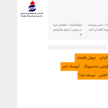
یک / مسیر پیشرفت
اینفوگرافیک / راهنمای خرید
یژه اقتصادی لامرد
ارز اربعین از طریق اپلیکیشن
بله
گردان
جهش اقتصاد
گوشی سامسونگ
کیوسک خبر
نلاین
سرمایه فردا