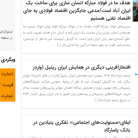
هدف ما در فولاد مبارکه انسان سازی برای ساخت یک
ایران آباد است/مدعی جایگزین اقتصاد فولادی به جای
اقتصاد نفتی هستیم
مدیرعامل فولاد مبارکه گفت: هدف ما در فولاد مبارکه فقط تولید فولاد نیست ما
اینفوگراف
هدفمان انسان سازی برای ساخت یک ایران آباد و آرمان ما و هدف تعریف شده ما
در منطقه و
خلق آینده‌ای بهتر برای ایران عزیز است. به گزارش کیوسک خبر به نقل از ایراسین،
محمدیاسر طیب نیا ظهر جمعه در آئین راه اندازی فاز […]
وبگردی
افتخارآفرینی دیگری در همایش ایران ریتیل آواردز
تجارت 
پنجم خردادماه ۱۴۰۲، نهمین دوره همایش ایران ریتیل آواردز در هتل المپیک تهران
برگزار شد. به گزارش کیوسک خبر به نقل از روابط عمومی شرکت فروشگاه‌های
قیمت 
زنجیره‌ای رفاه؛ نهمین دوره از همایش سالانه اهدای جوایز برترین‌های صنعت مراکز
خرید، فروشگاه‌های زنجیره‌ای و برندهای برتر کشور با نام ایران ریتیل اواردز ۲۰۲۲
تجارت آ
در تاریخ پنجم خردادماه […]
ایفای«مسئولیت‌های اجتماعی»؛ تفکری بنیادین در
بانک پاسارگاد