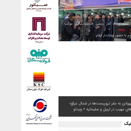
 تصویری / آغاز رسمی خدمت‌رسانی موکب
م با حضور استاندار ایلام
هپادی به مقر تروریست‌ها در شمال عراق؛
های مهیب در اربیل و سلیمانیه + ویدئو
فیک