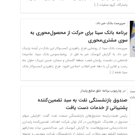
پاسارگاد، گروه عملیات […]
سرپرست بانک خبر داد:
برنامه بانک سینا برای حرکت از محصول‌محوری به
سوی مشتری‌محوری
سرپرست بانک سینا از رونمایی طرح راهبردی کسب‌وکار این بانک در آینده نزدیک
خبر داد. به گزارش کیوسک خبر به نقل از روابط‌عمومی بانک سینا، غلامرضا
فتحعلی در نشست رؤسای شعب منطقه گلستان و سمنان، ضمن تبریک حلول ماه
رجب و تقارن آن با دهه فجر انقلاب اسلامی افزود: طرح راهبردی کسب‌وکار بانک
سینا نقشه […]
در چارچوب برنامه خلق منابع پایدار
صندوق بازنشستگی نفت به سبد تضمین‌کننده
پشتیبانی از خدمات دست یافت
رئیس هیئت‌رئیسه صندوق‌های بازنشستگی صنعت نفت گفت: افزایش سهام
صندوق در هلدینگ خلیج‌فارس در کنار توان شرکت اهداف، تضمین‌کننده پایداری
خدمات‌رسانی صندوق‌هاست. به گزارش کیوسک خبر، عبدالحسین بیات بعدازظهر
پنجشنبه (ششم بهمن‌ماه) در آیین تجلیل از بازنشستگان شرکت مهندسی و توسعه