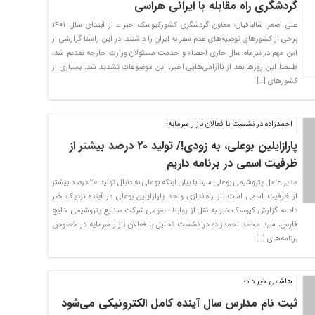
گردشگری راه مقابله با ایرانی هراسی
علی اصغر شالبافیان؛ معاون گردشگری کشورکیوسک خبر ـ از ابتدای سال ۱۴۰۱
برخی از کشورهای توصیه‌های‌ عدم سفر به ایران را داشتند. در این راستا گزارشی از
این مهم در تیرماه سال جاری احصاء و خدمت مسئولان وزارت خارجه تقدیم شد.
طبیعتا این روزها بعد از ناآرامی‌هایی اخیر، این موضوعات تشدید شد. بسیاری از
کشورهای […]
احمدزاده در نشست با فعالان بازار سرمایه:
پارازایلین بوعلی، به زودی!/ تولید ۲۰ درصد بیشتر از
ظرفیت اسمی در برنامه داریم
مدیر عامل پتروشیمی بوعلی سینا با بیان اینکه بوعلی به دنبال تولید ۲۰ درصد بیشتر
از ظرفیت اسمی است، از راه‌اندازی واحد پارازایلین بوعلی در آینده نزدیک خبر
داد.به گزارش کیوسک خبر به نقل از روابط عمومی شرکت صنایع پتروشیمی خلیج
فارس، سید محمد احمدزاده در نشست تحلیل با فعالان بازار سرمایه در خصوص
برنامه‌های […]
هاشمی خبر داد؛
ثبت نام مدارس سال آینده کامل الکترونیکی می‌شود