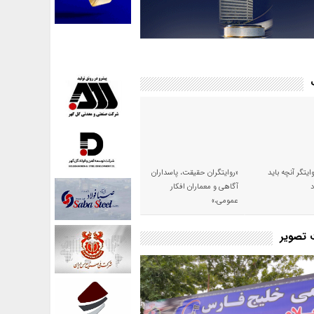
وایتگر آنچه باید
«روایتگران حقیقت، پاسداران
آگاهی و معماران افکار
عمومی،»
ت تصویر