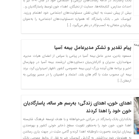
بانک پاسارگاد در ادامه رسالت‌های ارزشی و اجتماعی خود در سال ۱۴۰۱ نیز با
احداث مدارس، کتابخانه‌ها، حمایت از نخبگان، اهداء خون توسط پاسارگادیان و…
بیش از پیش نسبت به ایفای نقش مسئولیت‌های اجتماعی خود اهتمام ورزید.
کیوسک خبر ـ بانک پاسارگاد که همواره «مسئولیت‌های اجتماعی» را به‌عنوان
رویکردی متعالی به کسب‌و‌کار در نظر می‌گیرد، […]
پیام تقدیر و تشکر مدیرعامل بیمه آسیا
مسعود بادین، مدیر عامل بیمه آسیا در پیامی با سپاس از اعضای هیات مدیره،
سهامداران، مدیران و کارکنان،بیان دستاوردهای ارزشمند بیمه آسیا در چهارسال
اخیر و برنامه های آینده بزرگ ترین بیمه خصوصی کشور ،اظهار امیدواری کرد، برند
بیمه ای محبوب ملت با گام های بلند، اعتماد و اطمینان را در مسیر پویایی به
ارمغان […]
اهدای خون، اهدای زندگی؛ به‌رسم هر ساله، پاسارگادیان
خون خود را اهدا کردند
بانکداران بانک پاسارگاد در حرکتی خیرخواهانه و با هدف توسعه فرهنگ شایسته
اهدا خون، خون خود را به‌منظور تقویت سطح ذخایر خونی کشور و بهره‌مندی
بیماران نیازمند به‌صورت داوطلبانه اهدا کرده و گامی مثبت در جهت یاری رساندن
به هم‌نوعان خود برداشتند. به گزارش کیوسک خبر به نقل از روابط عمومی بانک