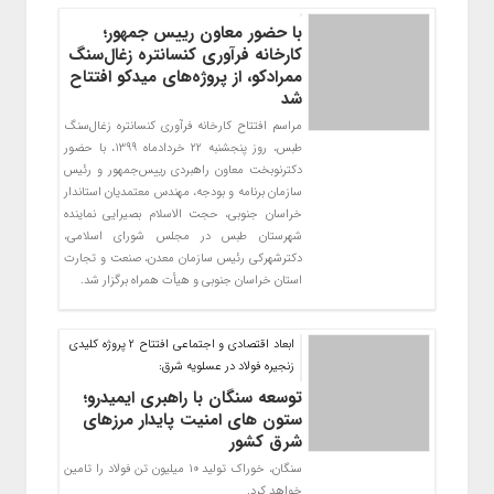
با حضور معاون رییس جمهور؛
کارخانه فرآوری کنسانتره زغال‌سنگ
ممرادکو، از پروژه‌های میدکو افتتاح
شد
مراسم افتتاح کارخانه فرآوری کنسانتره زغال‌سنگ
طبس، روز پنجشنبه 22 خردادماه 1399، با حضور
دکترنوبخت معاون راهبردی رییس‌جمهور و رئیس
سازمان برنامه و بودجه، مهندس معتمدیان استاندار
خراسان جنوبی، حجت الاسلام بصیرایی نماینده
شهرستان طبس در مجلس شورای اسلامی،
دکترشهرکی رئیس سازمان معدن، صنعت و تجارت
استان خراسان جنوبی و هیأت همراه برگزار شد.
ابعاد اقتصادی و اجتماعی افتتاح 2 پروژه کلیدی
زنجیره فولاد در عسلویه شرق:
توسعه سنگان با راهبری ایمیدرو؛
ستون های امنیت پایدار مرزهای
شرق کشور
سنگان، خوراک تولید 10 میلیون تن فولاد را تامین
خواهد کرد.