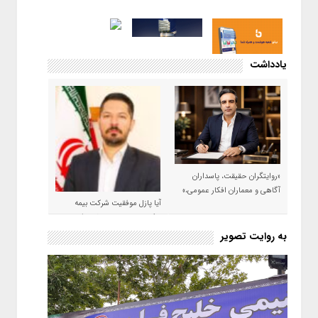
یادداشت
«روایتگران حقیقت، پاسداران
آگاهی و معماران افکار عمومی،»
آیا پازل موفقیت شرکت بیمه
حکمت صبا در سال ۱۴۰۵ کامل می
شود؟!
به روایت تصویر