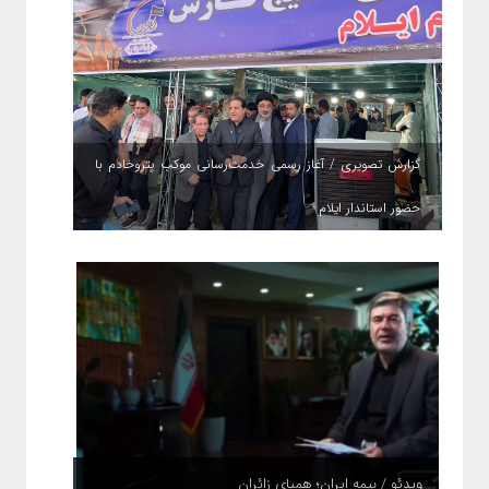
گزارش تصویری / آغاز رسمی خدمت‌رسانی موکب پتروخادم با
حضور استاندار ایلام
ویدئو / بیمه ایران؛ همپای زائران