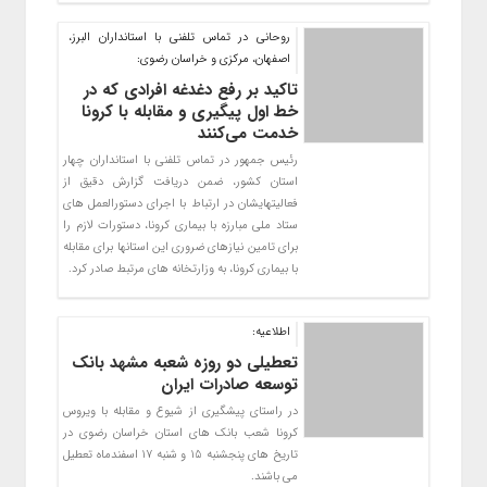
روحانی در تماس تلفنی با استانداران البرز،
اصفهان، مرکزی و خراسان رضوی:
تاکید بر رفع دغدغه افرادی که در
خط اول پیگیری و مقابله با کرونا
خدمت می‌کنند
رئیس جمهور در تماس تلفنی با استانداران چهار
استان کشور، ضمن دریافت گزارش دقیق از
فعالیتهایشان در ارتباط با اجرای دستورالعمل های
ستاد ملی مبارزه با بیماری کرونا، دستورات لازم را
برای تامین نیازهای ضروری این استانها برای مقابله
با بیماری کرونا، به وزارتخانه های مرتبط صادر کرد.
اطلاعیه:
تعطیلی دو روزه شعبه مشهد بانک
توسعه صادرات ایران
در راستای پیشگیری از شیوع و مقابله با ویروس
کرونا شعب بانک های استان خراسان رضوی در
تاریخ های پنجشنبه 15 و شنبه 17 اسفندماه تعطیل
می باشند.