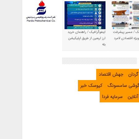
یک / مسیر پیشرفت
اینفوگرافیک / راهنمای خرید
یژه اقتصادی لامرد
ارز اربعین از طریق اپلیکیشن
بله
گردان
جهش اقتصاد
گوشی سامسونگ
کیوسک خبر
نلاین
سرمایه فردا