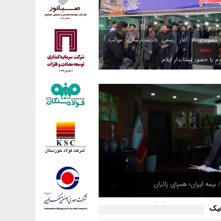
 تصویری / آغاز رسمی خدمت‌رسانی موکب
م با حضور استاندار ایلام
هپادی به مقر تروریست‌ها در شمال عراق؛
 بیمه ایران؛ همپای زائران
های مهیب در اربیل و سلیمانیه + ویدئو
فیک