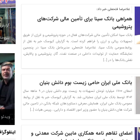
غلامرضا فتحعلی خبر داد:
همراهی بانک سینا برای تأمین مالی شرکت‌های
گزارش
پتروشیمی
بانک سینا امکان تأمین مالی شرکت‌های فعال در حوزه پتروشیمی و انرژی از طریق
پتروخاد
تسهیلات ریالی و ارزی را فراهم کرده است. به گزارش کیوسک خبر به نقل از
روابط‌عمومی بانک سینا، غلامرضا فتحعلی، مدیرعامل بانک سینا در پنجمین
نمایشگاه حمایت از تولیدات داخلی در صنعت نفت، گاز، پتروشیمی و پالایش،
نقش بانک‌ها را در […]
بانک ملی ایران حامی زیست بوم دانش بنیان
اعطای ۱۷۰۰ میلیارد تومان تسهیلات به زیست بوم دانش بنیان در ۹ ماهه سال
۱۴۰۲ توسط بانک ملی ایران عملیاتی شد. به گزارش کیوسک خبر به نقل از روابط
عمومی بانک ملی ایران، همایش معرفی دستاوردهای شبکه بانکی در تامین مالی
حمله پ
شرکت های دانش بنیان با حضور وزیر امور اقتصاد و دارایی ، رییس هیات […]
ویدئو /
انفجار
اینفوگرا
امضای تفاهم نامه همکاری مابین شرکت معدنی و