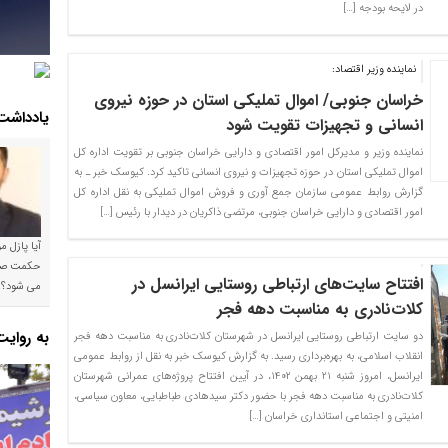
در لایحه بودجه […]
نماینده وزیر اقتصاد:
خراسان جنوبی/ اموال تملیکی استان در حوزه نیروی
یادداشت
انسانی و تجهیزات تقویت شود
نماینده وزیر و مدیرکل امور اقتصادی و دارایی خراسان جنوبی بر تقویت اداره کل
اموال تملیکی استان در حوزه تجهیزات و نیروی انسانی تاکید کرد. کیوسک خبر ـ به
گزارش روابط عمومی سازمان جمع آوری و فروش اموال تملیکی به نقل اداره کل
امور اقتصادی و دارایی خراسان جنوبی، مرتضی ذاکریان در دیدار با رئیس […]
آیا پازل 
افتتاح سایت‌های ارتباطی روستایی ایرانسل در
می شود؟!
کلات‌نادری به مناسبت دهه فجر
به روای
دو سایت ارتباطی روستایی ایرانسل در شهرستان کلات‌نادری به مناسبت دهه فجر
انقلاب اسلامی، به بهره‌برداری رسید. به گزارش کیوسک خبر به نقل از روابط عمومی
ایرانسل، امروز شنبه ۲۱ بهمن ۱۴۰۲، در آیین افتتاح پروژه‌های عمرانی شهرستان
کلات‌نادری به مناسبت دهه فجر با حضور دکتر سیدهادی طباطبایی، معاون سیاسی،
امنیتی و اجتماعی استانداری خراسان […]