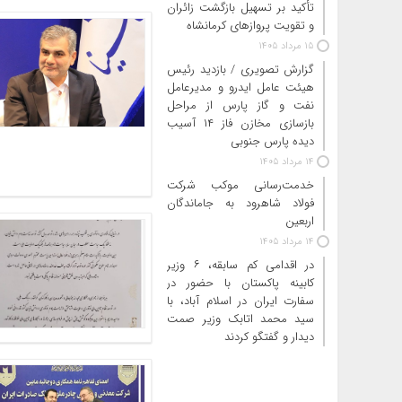
تأکید بر تسهیل بازگشت زائران
و تقویت پروازهای کرمانشاه
15 مرداد 1405
گزارش تصویری / بازدید رئیس
هیئت عامل ایدرو و مدیرعامل
نفت و گاز پارس از مراحل
بازسازی مخازن فاز ۱۴ آسیب
دیده پارس جنوبی
14 مرداد 1405
خدمت‌رسانی موکب شرکت
فولاد شاهرود به جاماندگان
اربعین
14 مرداد 1405
در اقدامی کم سابقه، ۶ وزیر
کابینه پاکستان با حضور در
سفارت ایران در اسلام آباد، با
سید محمد اتابک وزیر صمت
دیدار و گفتگو کردند