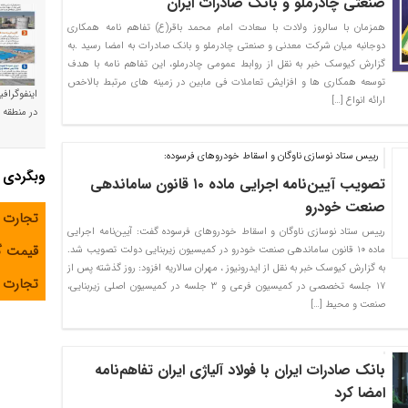
صنعتی چادرملو و بانک صادرات ایران
همزمان با سالروز ولادت با سعادت امام محمد باقر(ع) تفاهم نامه همکاری
دوجانبه میان شرکت معدنی و صنعتی چادرملو و بانک صادرات به امضا رسید .به
گزارش کیوسک خبر به نقل از روابط عمومی چادرملو، این تفاهم نامه با هدف
توسعه همکاری ها و افزایش تعاملات فی مابین در زمینه های مرتبط بالاخص
اینفوگراف
ارائه انواع […]
در منطقه و
رییس ستاد نوسازی ناوگان و اسقاط خودروهای فرسوده:
وبگردی
تصویب آیین‌نامه اجرایی ماده ۱۰ قانون ساماندهی
صنعت خودرو
تجارت 
رییس ستاد نوسازی ناوگان و اسقاط خودروهای فرسوده گفت: آیین‌نامه اجرایی
قیمت 
ماده ۱۰ قانون ساماندهی صنعت خودرو در کمیسیون زیربنایی دولت تصویب شد.
به گزارش کیوسک خبر به نقل از ایدرونیوز ، مهران سالاریه افزود: روز گذشته پس از
تجارت آ
۱۷ جلسه تخصصی در کمیسیون فرعی و ۳ جلسه در کمیسیون اصلی زیربنایی،
صنعت و محیط […]
بانک صادرات ایران با فولاد آلیاژی ایران تفاهم‌نامه
امضا کرد