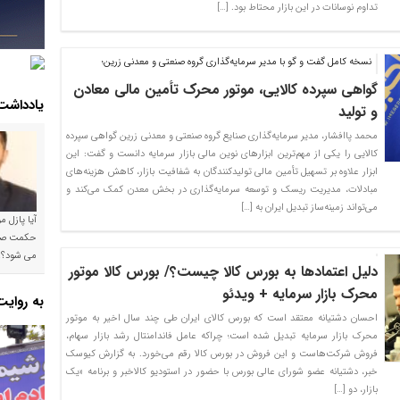
تداوم نوسانات در این بازار محتاط بود. […]
نسخه کامل گفت و گو با مدیر سرمایه‌گذاری گروه صنعتی و معدنی زرین؛
گواهی سپرده کالایی، موتور محرک تأمین مالی معادن
یادداشت
و تولید
محمد پاافشار، مدیر سرمایه‌گذاری صنایع گروه صنعتی و معدنی زرین گواهی سپرده
کالایی را یکی از مهم‌ترین ابزارهای نوین مالی بازار سرمایه دانست و گفت: این
ابزار علاوه بر تسهیل تأمین مالی تولیدکنندگان به شفافیت بازار، کاهش هزینه‌های
مبادلات، مدیریت ریسک و توسعه سرمایه‌گذاری در بخش معدن کمک می‌کند و
می‌تواند زمینه‌ساز تبدیل ایران به […]
آیا پازل 
می شود؟!
دلیل اعتمادها به بورس کالا چیست؟/ بورس کالا موتور
محرک بازار سرمایه + ویدئو
به روای
احسان دشتیانه معتقد است که بورس کالای ایران طی چند سال اخیر به موتور
محرک بازار سرمایه تبدیل شده است؛ چراکه عامل فاندامنتال رشد بازار سهام،
فروش شرکت‌هاست و این فروش در بورس کالا رقم می‌خورد. به گزارش کیوسک
خبر، دشتیانه عضو شورای عالی بورس با حضور در استودیو کالاخبر و برنامه «یک
بازار، دو […]