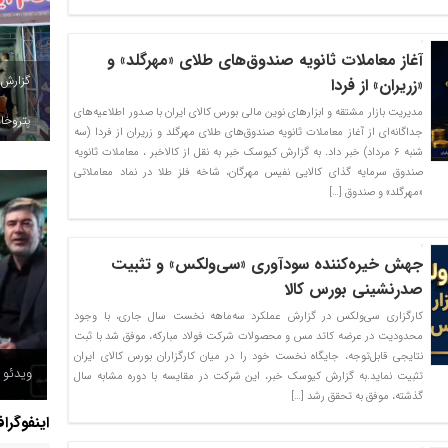
آغاز معاملات ثانویه صندوق‌های طلای «مهرگلد» و
گزارش
«زریران» از فردا
مدیریت بازار مشتقه و ابزارهای نوین مالی بورس کالای ایران با صدور اطلاعیه‌های
پتروخاد
جداگانه‌ای از آغاز معاملات ثانویه صندوق‌های طلای مهرگلد و زریران از فردا (سه
شنبه ۶ مرداد) خبر داد. به گزارش کیوسک خبر به نقل از کالاخبر ، معاملات ثانویه
صندوق سرمایه گذای کالایی نفیس مهرگان، شاخه فلز طلا در نماد معاملاتی
«مهرگلد» و صندوق […]
جهش خیره‌کننده سودآوری «سی‌ولکس» و تثبیت
صدرنشینی بورس کالا
کارگزاری سی‌ولکس در گزارش عملکرد سه‌ماهه نخست سال جاری، با وجود
محدودیت در عرضه کاتد مس و محصولات شرکت فولاد مبارکه، موفق شد با ثبت
نتایجی قابل‌توجه، جایگاه نخست خود را در میان کارگزاران بورس کالای ایران
ویدئو /
تثبیت نماید.به گزارش کیوسک خبر، این شرکت در مقایسه با دوره مشابه سال
گذشته، موفق به تحقق رشد […]
اینفوگرا