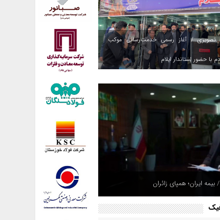
 تصویری / آغاز رسمی خدمت‌رسانی موکب
م با حضور استاندار ایلام
 بیمه ایران؛ همپای زائران
فیک