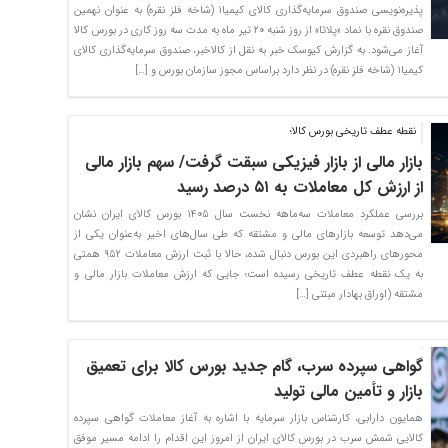
پذیره‌نویسی صندوق سرمایه‌گذاری کالای کیمیا۱ (شاخه فلز نقره) به عنوان نهمین
صندوق نقره با نماد «پلاتا» از روز شنبه ۲۰ تیر ماه به مدت سه روز کاری در بورس کالا
آغاز می‌شود. به گزارش کیوسک خبر به نقل از کالاخبر، صندوق سرمایه‌گذاری کالای
کیمیا۱ (شاخه فلز نقره) در نظر دارد براساس مجوز سازمان بورس و […]
نقطه عطف تاریخی بورس کالا؛
بازار مالی از بازار فیزیکی سبقت گرفت/ سهم بازار مالی
از ارزش کل معاملات به ۵۱ درصد رسید
بررسی عملکرد معاملات سه‌ماهه نخست سال ۱۴۰۵ بورس کالای ایران نشان
می‌دهد توسعه بازارهای مالی و مشتقه که طی سال‌های اخیر به‌عنوان یکی از
محورهای راهبردی این بورس دنبال شده، حالا با ثبت ارزش معاملات ۹۵۲ همتی
به یک نقطه عطف تاریخی رسیده است؛ جایی که ارزش معاملات بازار مالی و
مشتقه (اوراق بهادار مبتنی […]
گواهی سپرده سرب، گام جدید بورس کالا برای تعمیق
بازار و تأمین مالی تولید
همایون دارابی، کارشناس بازار سرمایه با اشاره به آغاز معاملات گواهی سپرده
کالایی شمش سرب در بورس کالای ایران از امروز این اقدام را ادامه مسیر موفق