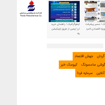
یک / مسیر پیشرفت
اینفوگرافیک / راهنمای خرید
یژه اقتصادی لامرد
ارز اربعین از طریق اپلیکیشن
بله
گردان
جهش اقتصاد
گوشی سامسونگ
کیوسک خبر
نلاین
سرمایه فردا