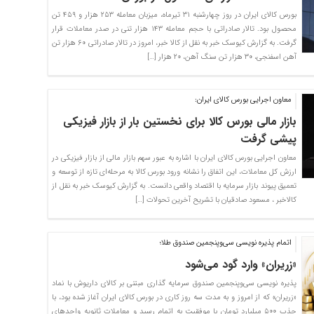
بورس کالای ایران در روز چهارشنبه ۳۱ تیرماه، میزبان معامله ۲۵۳ هزار و ۴۵۹ تن
محصول بود. تالار صادراتی با حجم معامله ۱۴۳ هزار تنی در صدر معاملات قرار
گرفت. به گزارش کیوسک خبر به نقل از کالا خبر، امروز در تالار صادراتی ۶۰ هزار تن
آهن اسفنجی، ۳۰ هزار تن سنگ آهن، ۲۰ هزار […]
معاون اجرایی بورس کالای ایران:
بازار مالی بورس کالا برای نخستین بار از بازار فیزیکی
پیشی گرفت
معاون اجرایی بورس کالای ایران با اشاره به عبور سهم بازار مالی از بازار فیزیکی در
ارزش کل معاملات، این اتفاق را نشانه ورود بورس کالا به مرحله‌ای تازه از توسعه و
تعمیق پیوند بازار سرمایه با اقتصاد واقعی دانست. به گزارش کیوسک خبر به نقل از
کالاخبر ، مسعود صادقیان با تشریح آخرین تحولات […]
اتمام پذیره‌ نویسی سی‌وپنجمین صندوق طلا؛
«زریران» وارد گود می‌شود
پذیره‌ نویسی سی‌وپنجمین صندوق سرمایه گذاری مبتنی بر کالای داریوش با نماد
«زریران» که از امروز و به مدت سه روز کاری در بورس کالای ایران آغاز شده بود، با
جذب ۵۰۰ میلیارد تومان با موفقیت به اتمام رسید و معاملات ثانویه واحدهای