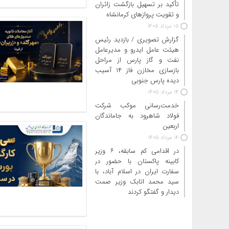
تأکید بر تسهیل بازگشت زائران
و تقویت پروازهای کرمانشاه
15 مرداد 1405
گزارش تصویری / بازدید رئیس
هیئت عامل ایدرو و مدیرعامل
نفت و گاز پارس از مراحل
بازسازی مخازن فاز ۱۴ آسیب
دیده پارس جنوبی
14 مرداد 1405
خدمت‌رسانی موکب شرکت
فولاد شاهرود به جاماندگان
اربعین
14 مرداد 1405
در اقدامی کم سابقه، ۶ وزیر
کابینه پاکستان با حضور در
سفارت ایران در اسلام آباد، با
سید محمد اتابک وزیر صمت
دیدار و گفتگو کردند