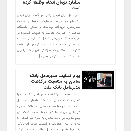
میلیارد تومان انجام وظیفه کرده‌
است
مدیرعامل پتروشیمی بندرامام گفت: پتروشیمی
بندرامام در حوزه مسئولیت اجتماعی ساخت
بیمارستان، فرودگاه، بهداشت و درمان، دانشگاه،
ساخت ۱۷ مدرسه، فعالیت به صورت گسترده در
حوزه فرهنگ و ورزش، اشتغال، کارآفرینی، حمایت
از بخش آسیب دیده در اجتماع پس از انقلاب
شکوهمند اسلامی که سازندگی شروع شد، بالغ بر
هزار و ۱۴۵ میلیارد تومان هزینه […]
پیام تسلیت مدیرعامل بانک
سامان به مناسبت درگذشت
مدیرعامل بانک ملت
علیرضا معرفت، درگذشت مدیرعامل بانک ملت را
تسلیت گفت. در پی درگذشت ناگوار مدیرعامل
بانک ملت، علیرضا معرفت مدیرعامل بانک سامان،
در پیامی این ضایعه دردناک را تسلیت گفت.متن
پیام مدیرعامل بانک سامان به شرح زیر است: انا
لله و انا الیه راجعونخبر درگذشت جناب آقای دکتر
رضا دولت‌آبادی، مدیرعامل توانمند و سخت‌کوش