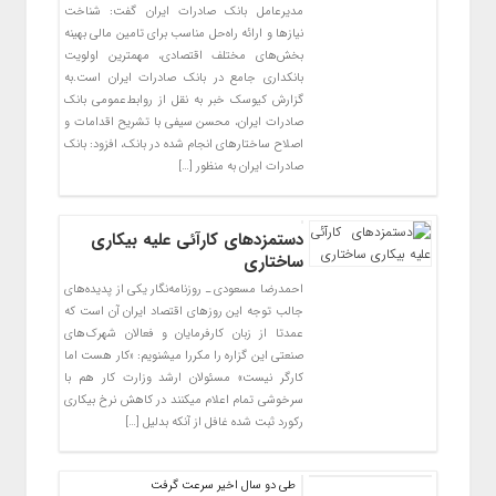
​مدیرعامل بانک صادرات ایران گفت: شناخت
نیازها و ارائه راه‌حل مناسب برای تامین مالی بهینه
بخش‌های مختلف اقتصادی، مهمترین اولویت
بانکداری جامع در بانک صادرات ایران است.به
گزارش کیوسک خبر به نقل از روابط‌عمومی بانک
صادرات ایران، محسن سیفی با تشریح اقدامات و
اصلاح ساختارهای انجام شده در بانک، افزود: بانک
صادرات ایران به منظور […]
دستمزدهای کارآئی علیه بیکاری
ساختاری
احمدرضا مسعودی ـ روزنامه‌نگار یکی از پدیده‌های
جالب توجه این روزهای اقتصاد ایران آن است که‌
عمدتا از زبان کارفرمایان و فعالان شهرک‌های
صنعتی این گزاره را مکررا میشنویم: «کار هست اما
کارگر نیست» مسئولان ارشد وزارت کار هم با
سرخوشی تمام اعلام میکنند در کاهش نرخ بیکاری
رکورد ثبت شده غافل از آنکه بدلیل […]
​طی دو سال اخیر سرعت گرفت