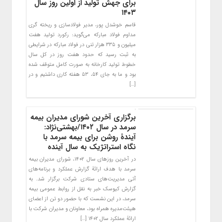
برای جهش تولید از اولین روز سال
۱۴۰۳
قاسم خوشدل پور، مدیر فولادسازی و ریخته گری
مداوم فولاد مبارکه می‌گوید: رکورد تولید هفت
میلیون و ۳۳۵ هزار تنی در فولاد مبارکه در شرایطی
به ثبت رسید که حدود هفت روز در کل سال
خطوط تولید کارخانه به صورت کامل متوقف شده
بود و ما به جای ۵۴، ۵۳ هفته کاری داشتیم و در
[…]
برگزاری آخرین شورای مدیران بیمه
سرمد در سال ۱۴۰۲/بهشتی‌نژاد:
آیندۀ روشن برای بیمه سرمد با
نگاه استراتژیک به سال آینده
در آخرین روزهای سال ۱۴۰۲، شورای مدیران بیمه
سرمد با هدف ارائۀ گزارش عملکرد و برنامه‌های
آتی مدیریت‌های ستادی شرکت برگزار شد. به
گزارش کیوسک خبر به نقل از روابط عمومی بیمه
سرمد، در این نشست که با حضور دو تن از اعضای
هیئت‌مدیره همراه بود، معاونان و مدیران شرکت با
ارائۀ عملکرد سال ۱۴۰۲ […]