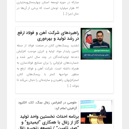
مبارکه در حوزه توسعه استان چهارمحال‌وبختیاری
۲۲ هزار میلیارد تومان است که برخی از آن‌ها در
حال اجرا […]
راهبردهای شرکت آهن و فولاد ارفع
در رشد تولید و بهره‌وری
تشدید ریسک‌های کلان در صنعت فولاد از جمله
تامین پایدار مواد اولیه و انرژی موجب افزایش
دغدغه تولیدکنندگان در چند سال اخیر شده و
خسارت‌های فراوانی را برای صنایع فولادسازی به
همراه داشته است. شرکت آهن و فولاد ارفع به
منظور مواجهه کمتر با ریسک‌های کلان،
استراتژی‎های راهبردی و سازنده‌ای را دنبال می‌کند تا
بتواند […]
خلوصی در کنفرانس زغال سنگ، کک، الکترود
گرافیتی اعلام کرد:
برنامه احداث نخستین واحد تولید
گاز از زغال با همکاری “ایمیدرو” و
“صدر تامین” / توسعه زنجیره زغال