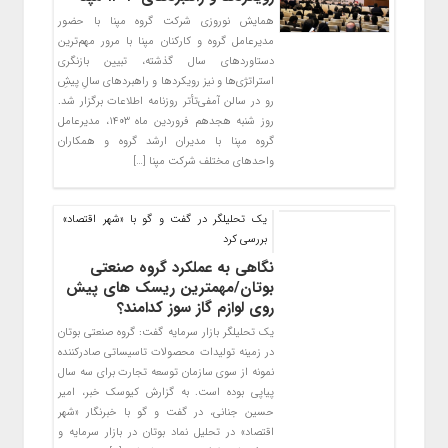
همایش نوروزی شرکت گروه مپنا با حضور
مدیرعامل گروه و کارکنان مپنا با مرور مهم‌ترین
دستاوردهای سال گذشته، تبیین بازنگری
استراتژی‌ها و نیز رویکردها و راهبردهای سالِ پیشِ
رو در سالن آمفی‌تأتر روزنامه اطلاعات برگزار شد.
روز شنبه هجدهم فروردین ماه ۱۴۰۳، مدیرعامل
گروه مپنا با مدیران ارشد گروه و همکاران
واحدهای مختلف شرکت مپنا […]
یک تحلیلگر در گفت و گو با «شهر اقتصاد»
بررسی کرد
نگاهی به عملکرد گروه صنعتی
بوتان/مهمترین ریسک های پیش
روی لوازم گاز سوز کدامند؟
یک تحلیلگر بازار سرمایه گفت: گروه صنعتی بوتان
در زمینه تولیدات محصولات تاسیساتی صادرکننده
نمونه از سوی سازمان توسعه تجارت برای سه سال
پیاپی بوده است. به گزارش کیوسک خبر، امیر
حسین جنانی، در گفت و گو با خبرنگار «شهر
اقتصاد» در تحلیل نماد بوتان در بازار سرمایه و