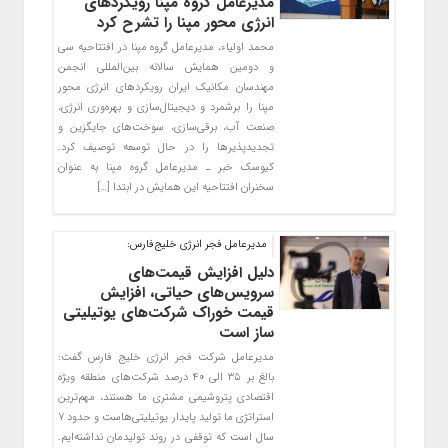
مدیرعامل گروه مپنا رویکردهای
انرژی محور مپنا را تشرح کرد
محمد اولیاء، مدیرعامل گروه مپنا در افتتاحیه سی
و دومین همایش سالانه بین‌المللی انجمن
مهندسان مکانیک ایران رویکردهای انرژی محور
مپنا را برشمرد و دیجیتال‌سازی و بهره‌وری انرژی،
صنعت آب، برقی‌سازی، سوخت‌های جایگزین و
تجدیدپذیرها را در حال توسعه توصیف کرد.
کیوسک خبر ـ مدیرعامل گروه مپنا به عنوان
سخنران افتتاحیه این همایش در ابتدا […]
مدیرعامل فجر انرژی خلیج‌فارس:
دلیل افزایش قیمت‌های
سرویس‌های حیاتی، افزایش
قیمت خوراک شرکت‌های یوتیلیتی
ساز است
مدیرعامل شرکت فجر انرژی خلیج فارس گفت:
بالغ بر ۳۵ الی ۴۰ درصد شرکت‌های منطقه ویژه
اقتصادی پتروشیمی مشتری ما هستند، مهم‌ترین
استراتژی ما تولید پایدار یوتیلیتی‌هاست و حدود ۷
سال است که توقفی در روند تولیدمان نداشته‌ایم.