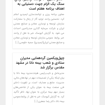
سنگ یک الزام جهت دستیابی به
اهداف برنامه هفتم است
معاون برنامه ریزی و توانمندسازی ایمیدرو اعلام
کرد: نخستین واحد تولید گاز از زغال با مشارکت
سازمان توسعه و نوسازی معادن و صنایع معدنی
ایران و شرکت سرمایه گذاری صدرتامین احداث
می شود. به گزارش کیوسک خبر به نقل از واحد
خبر روابط عمومی سازمان توسعه و نوسازی معادن
و صنایع معدنی ایران(ایمیدرو)، سمیه خلوصی […]
چهل‌و‌یکمین گردهمایی مدیران
ستادی و شعب بیمه دانا در مشهد
مقدس برگزار شد
مدیرعامل و نایب‌رئیس هیئت‌مدیره بیمه ‌دانا با
بیان اینکه یکی از تصمیمات مهم در نهادهای مالی،
مدیریت منابع و مصارف است، بر تقویت ذخایر
فنی صنعت بیمه به عنوان یکی از شاخص‌های
بسیار مهم بیمه مرکزی به عنوان نهاد ناظر تأکید
کرد. به گزارش کیوسک خبر به نقل از روابط‌عمومی
بیمه دانا، دکتر رضا جعفری […]