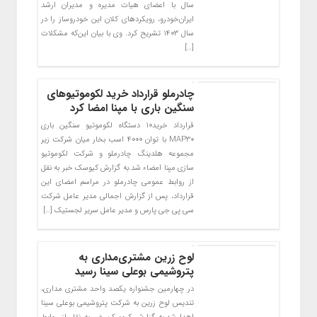
سال با اعضای هیات مدیره و مدیران ارشد
ایران‌خودرو، رویکردهای کلان این خودروساز را در
سال ۱۴۰۳ تشریح کرد. وی با بیان این‌که مشکلات
[…]
چادرملو قرارداد خرید لکوموتیوهای
سنگین باری با مپنا امضا کرد
قرارداد خرید۱۰ دستگاه لکوموتیو سنگین باری
MAP30 با توان ۴۰۰۰ اسب بخار میان شرکت زیر
مجموعه هلدینگ چادرملو و شرکت لکوموتیو
سازی مپنا امضاء شد.به گزارش کیوسک خبر به نقل
از روابط عمومی چادرملو در مراسم امضای این
قرارداد، پس از گزارش اجمالی مدیر عامل شرکت
سی پی جی پارس و مدیر عامل سریر لجستیک […]
لوح زرین مشتری‌مداری به
پتروشیمی بوعلی سینا رسید
در چهارمین جشنواره یکصد واحد مشتری مداری،
تندیس لوح زرین به شرکت پتروشیمی بوعلی سینا