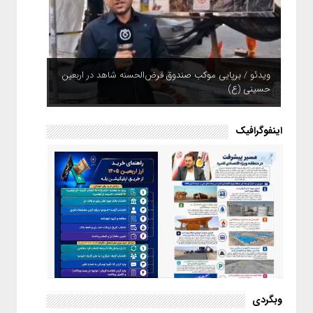
ویدئو / برپایی موکب صندوق قرض‌الحسنه شاهد در اربعین
حسینی (ع)
اینفوگرافیک
اینفوگرافیک / راهنمای خرید ارز
وبگردی
اربعین از طریق اپلیکیشن بله