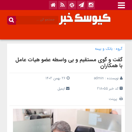
گروه :
بانک‌ و بیمه
گفت و گوی مستقیم و بی واسطه عضو هیات عامل
با همکاران
نویسنده :
admin
26 بهمن 1402
کد خبر 218055
ایمیل
پرینت