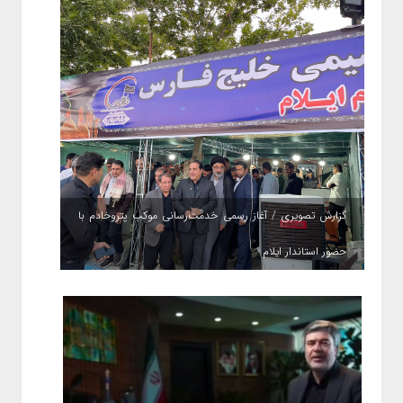
گزارش تصویری / آغاز رسمی خدمت‌رسانی موکب پتروخادم با
حضور استاندار ایلام