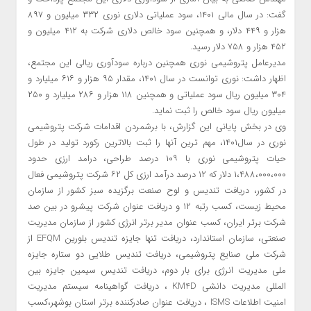
گفت: در سال مالی ۱۴۰۱، سود عملیاتی دلاری نوری ‏۳۳۲ میلیون و ۸۹۷
هزار و ۴۴۹ دلار، و همچنین سود خالص دلاری شرکت ‏به ۴۱۲ میلیون و
۴۵۲ هزار ‏و ۷۵۸ دلار رسید.‏
مدیرعامل پتروشیمی نوری همچنین درباره سودآوری ریالی این مجتمع،
اظهار داشت: نوری توانست در سال ۱۴۰۱، مقدار ۹۵ هزار و ۶۱۶ میلیارد ‏و
‏‏۳۰۴ میلیون ریال سود عملیاتی و همچنین ۱۱۸ هزار و ۲۸۶ میلیارد ‏و ‏‏۲۵۰
میلیون ریال سود خالص را ثبت ‏نماید.
وی در بخش پایانی این گزارش، با برشمردن اقدامات شرکت پتروشیمی
نوری در سال۱۴۰۱، مهم ترین آنها را ثبت بالاترین رکورد تولید در طول
حیات پتروشیمی نوری با ۱۰۹ درصد طراحی، درامد ارزی حدود
۱،۴۸۸،۰۰۰،۰۰۰ دلار که ۱۲ درصد درآمد ارزی کل ۶۲ شرکت پتروشیمی فعال
در کشور، دریافت تندیس و لوح صنعت برگزیده سبز کشور از سازمان
محیط زیست، کسب رتبه ۱۲ و دریافت عنوان شرکت پیشرو در بین صد
شرکت برتر ایران، کسب عنوان مدیر برتر انرژی کشور از سازمان مدیریت
صنعتی، سازمان استاندارد، دریافت تنها جایزه تندیس بلورین EFQM از
شرکت ملی صنایع پتروشیمی، دریافت تندیس طلایی دو ستاره جایزه
ملی مدیریت انرژی برای بار دوم، دریافت تندیس سیمین جایزه بین
المللی مدیریت دانشی KM4D ، دریافت گواهینامه سیستم مدیریت
امنیت اطلاعات ISMS ، دریافت عنوان صادرکننده برتر استان بوشهر،کسب