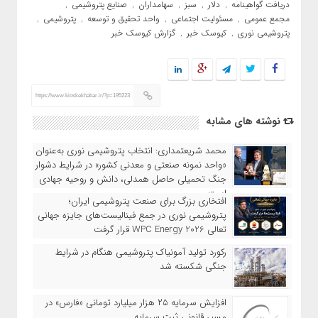
دریافت گواهینامه
دلار
سبز
سهامداران
صنایع پتروشیمی
,
,
,
,
,
مجمع عمومی
مسئولیت اجتماعی
واحد تحقیق و توسعه
پتروشیمی
,
,
,
,
پتروشیمی نوری
کیوسک خبر
گزارش کیوسک خبر
,
,
https://www.kioskekhabar.ir/?p=195223
نوشته های مشابه
محمد شریعتمداری: انتخاب پتروشیمی نوری به‌عنوان
«واحد نمونه صنعتی و معدنی کشور» در شرایط دشوار
جنگ تحمیلی حاصل همدلی، دانش و روحیه جهادی
است
افتخاری بزرگ برای صنعت پتروشیمی ایران؛
پتروشیمی نوری در جمع فینالیست‌های جایزه جهانی
تعالی WPC Energy 2026 قرار گرفت
رکورد تولید آمونیاک پتروشیمی هنگام در شرایط
جنگی شکسته شد
افزایش سرمایه ۲۵ هزار میلیارد تومانی «فارس» در
مسیر قانونی ثبت سرمایه