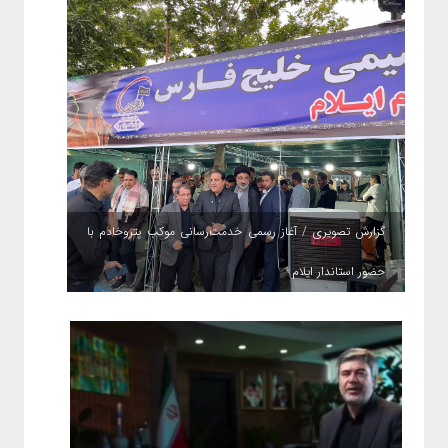
گزارش تصویری / آغاز رسمی خدمت‌رسانی موکب پتروخادم با
حضور استاندار ایلام