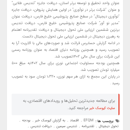
عنوان واحد تحقیق و توسعه برتر استان، دریافت جایزه “تندیس طلایی”
و عنوان “شرکت برتر در نوآوری” در اولین همایش پتروفن، دریافت جایزه
“نوآوری دیجیتال” در سطح صنایع پتروشیمی خلیج فارس، دریافت عنوان
“مدیر نو آور” شرکت صنایع پتروشیمی خلیج فارس، دریافت تندیس
برنزین ششمین ارزیابی ملی تحول دیجیتال و دریافت تقدیرنامه اهتمام
به رهبری دیجیتال در ششمین ارزیابی ملی تحول دیجیتال دانست.
در ادامه گزارش حسابرس قرائت شد و صورت‌های مالی با اکثریت آرا به
تصویب رسید و همچنین روزنامه دنیای اقتصاد به ‏عنوان روزنامه رسمی
این شرکت برای سال مالی ۱۴۰۲تصویب شد.‏
همچنین بودجه مسئولیت اجتماعی نوری برای سال ۱۴۰۲به مبلغ ۵۰۰
میلیارد تومان تصویب شد.‏
در پایان این مجمع به ازای هر سهم نوری، ۱،۳۲۰ تومان سود به تصویب
رسید .
برای مطالعه جدیدترین تحلیل‌ها و رویدادهای اقتصادی، به
مراجعه کنید.
سایت کیوسک خبر
EFQM
اقتصاد
به گزارش کیوسک خبر
بودجه
برچسب ها :
,
,
,
,
تحول دیجیتال
تقدیرنامه
تندیس سیمین
دریافت تندیس
,
,
,
,