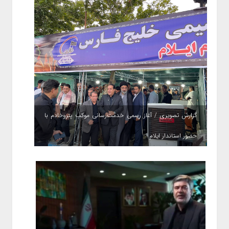
گزارش تصویری / آغاز رسمی خدمت‌رسانی موکب پتروخادم با
حضور استاندار ایلام