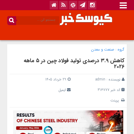
گروه :
صنعت و معدن
کاهش ۳.۹ درصدی تولید فولاد چین در ۵ ماهه
۲۰۲۶
نویسنده :
admin
29 خرداد 1405
کد خبر 314777
ایمیل
پرینت