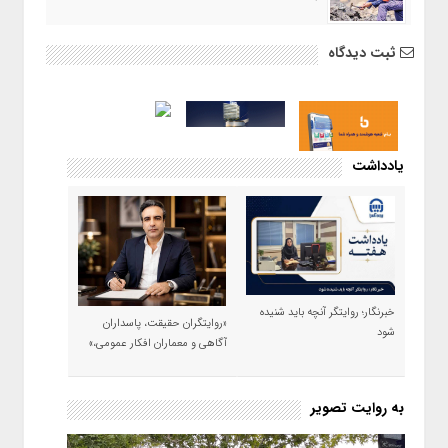
ثبت دیدگاه
یادداشت
خبرنگار؛ روایتگر آنچه باید شنیده
«روایتگران حقیقت، پاسداران
شود
آگاهی و معماران افکار عمومی،»
به روایت تصویر