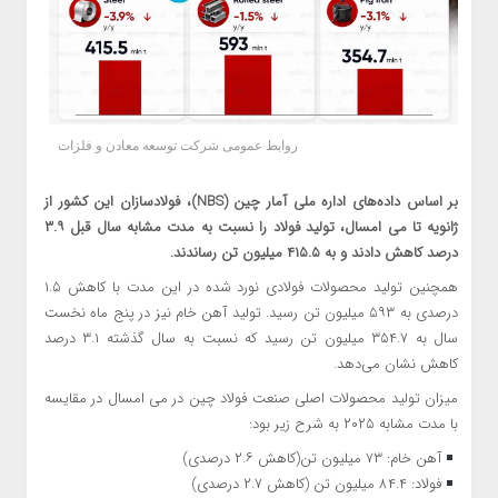
روابط عمومی شرکت توسعه معادن و فلزات
بر اساس داده‌های اداره ملی آمار چین (NBS)، فولادسازان این کشور از
ژانویه تا می امسال، تولید فولاد را نسبت به مدت مشابه سال قبل ۳.۹
درصد کاهش دادند و به ۴۱۵.۵ میلیون تن رساندند.
همچنین تولید محصولات فولادی نورد شده در این مدت با کاهش ۱.۵
درصدی به ۵۹۳ میلیون تن رسید. تولید آهن خام نیز در پنج ماه نخست
سال به ۳۵۴.۷ میلیون تن رسید که نسبت به سال گذشته ۳.۱ درصد
کاهش نشان می‌دهد.
میزان تولید محصولات اصلی صنعت فولاد چین در می امسال در مقایسه
با مدت مشابه ۲۰۲۵ به شرح زیر بود:
آهن خام: ۷۳ میلیون تن(کاهش ۲.۶ درصدی)
فولاد: ۸۴.۴ میلیون تن (کاهش ۲.۷ درصدی)