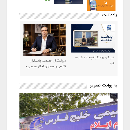
یادداشت
خبرنگار؛ روایتگر آنچه باید شنیده
«روایتگران حقیقت، پاسداران
شود
آگاهی و معماران افکار عمومی،»
به روایت تصویر