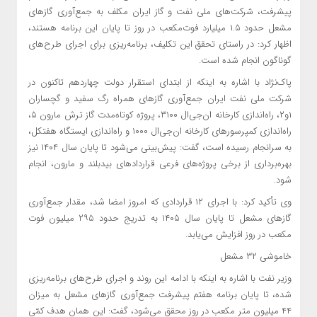
پیشرفت، شرکت‌های ملی نفت و گاز ایران مکلف به جمع‌آوری گازهای
مشعل حدود ۱.۵ میلیارد فوت‌مکعب در روز تا پایان این برنامه هستند،
اظهار کرد: در راستای تحقق این تکلیف، برنامه‌ریزی برای اجرای طرح‌های
گوناگون انجام شده است.
پاک‌نژاد با اشاره به اینکه از ابتدای استقرار دولت چهاردهم تاکنون در
شرکت ملی نفت ایران جمع‌آوری گازهای همراه رگ سفید و گچساران
۱و۲، راه‌اندازی کارخانه ان‌جی‌ال ۳۱۰۰، پروژه کوتاه‌مدت گاز ترش مارون ۵،
راه‌اندازی کمپرسورهای کارخانه ان‌جی‌ال ۱۰۰۰ و راه‌اندازی ایستگاه هفتکل،
به سرانجام رسیده است، گفت: پیش‌بینی می‌شود تا پایان سال ۱۴۰۴ نیز
بهره‌برداری از برخی پروژه‌های فرعی قراردادهای بیدبلند و مارون، انجام
شود.
وی تأکید کرد: با اجرای ۱۲ قراردادی که امروز امضا شد، مقدار جمع‌آوری
گازهای مشعل تا پایان سال ۱۴۰۵ به تدریج حدود ۲۹۵ میلیون فوت
مکعب در روز افزایش می‌یابد.
خاموشی ۳۲ مشعل
وزیر نفت با اشاره به اینکه با ادامه این روند و اجرای طرح‌های برنامه‌ریزی
شده، تا پایان برنامه هفتم پیشرفت جمع‌آوری گازهای مشعل به میزان
۴۴ میلیون متر مکعب در روز محقق می‌شود، گفت: این همان هدف کمّی