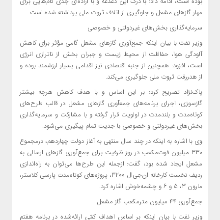
بوده است، ادامه داد: با درک این دغدغه و با اراده‌ای جدی گام‌هایی برای
مهار گازهای مشعل و جلوگیری از اتلاف ثروت ملی برداشته‌ شده است.
سرمایه‌گذاری بخش‌های غیردولتی و خصوصی
وزیر نفت با بیان اینکه جمع‌آوری گازهای مشعل گامی مؤثر برای کاهش
آلودگی هوا، حفاظت از محیط زیست و جبران بخش از ناترازی انرژی
است، افزود: همچنین از جنبه اقتصادی نیز اقدامی بسیار ارزشمند بوده و
از هدررفت ثروت ملی جلوگیری می‌کند.
پاک‌نژاد تصریح کرد: بر این اساس و با هدف کاهش هرچه بیشتر
گازسوزی، اجرای برنامه‌های جمع‎آوری گازهای مشعل در قالب طرح‌های
کوتاه‌مدت و بلندمدت در اولویت قرار گرفته و با مشارکت و سرمایه‌گذاری
بخش‌های غیردولتی و خصوصی با جدیت تمام پیگیری می‌شود.
وی با اشاره به اینکه در چند سال منتهی به آغاز دولت چهاردهم، درمجموع
۳۳۰ میلیون فوت‌مکعب در روز ظرفیت برای جمع‌آوری گازهای ارسالی به
مشعل ایجاد شده بود، گفت: ازجمله این طرح‌ها می‌توان به راه‌اندازی
ردیف نخست کارخانه ان‌جی‌ال ۳۲۰۰، پروژه‌های کوتاه‌مدت پارسی کلاستر،
مارون ۳، ۵ و ۶ و چشمه‌خوش اشاره کرد.
جمع‌آوری ۴۴ میلیون مترمکعب گاز مشعل
وزیر نفت با بیان اینکه بر اساس اهداف کمّی ارائه‌شده در برنامه هفتم