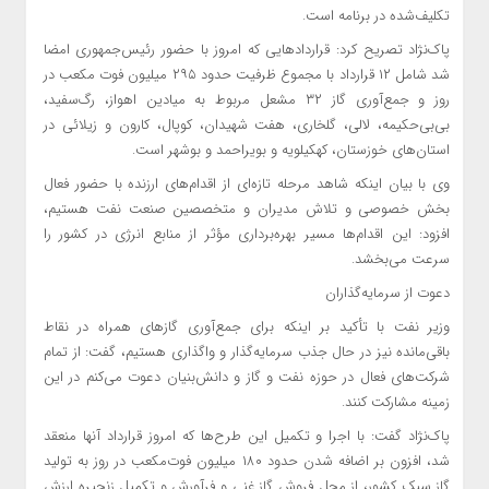
تکلیف‌شده در برنامه است.
پاک‌نژاد تصریح کرد: قراردادهایی که امروز با حضور رئیس‌جمهوری امضا
شد شامل ۱۲ قرارداد با مجموع ظرفیت حدود ۲۹۵ میلیون فوت مکعب در
روز و جمع‌آوری گاز ۳۲ مشعل مربوط به میادین اهواز، رگ‌سفید،
بی‌بی‌حکیمه، لالی، گلخاری، هفت شهیدان، کوپال، کارون و زیلائی در
استان‌های خوزستان، کهکیلویه و بویراحمد و بوشهر است.
وی با بیان اینکه شاهد مرحله تازه‌ای از اقدام‌های ارزنده با حضور فعال
بخش خصوصی و تلاش مدیران و متخصصین صنعت نفت هستیم،
افزود: این اقدام‌ها مسیر بهره‌برداری مؤثر از منابع انرژی در کشور را
سرعت می‌بخشد.
دعوت از سرمایه‌گذاران
وزیر نفت با تأکید بر اینکه برای جمع‌آوری گازهای همراه در نقاط
باقی‌مانده نیز در حال جذب سرمایه‌گذار و واگذاری هستیم، گفت: از تمام
شرکت‌های فعال در حوزه نفت و گاز و دانش‌بنیان دعوت می‌کنم در این
زمینه مشارکت کنند.
پاک‌نژاد گفت: با اجرا و تکمیل این طرح‌ها که امروز قرارداد آنها منعقد
شد، افزون بر اضافه شدن حدود ۱۸۰ میلیون فوت‌مکعب در روز به تولید
گاز سبک کشور، از محل فروش گاز غنی و فرآورش و تکمیل زنجیره ارزش