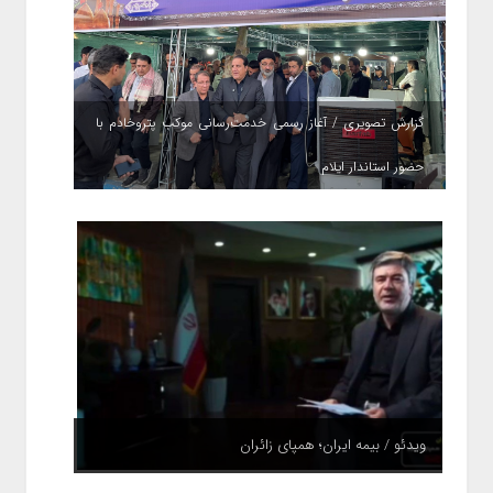
گزارش تصویری / آغاز رسمی خدمت‌رسانی موکب پتروخادم با
حضور استاندار ایلام
ویدئو / بیمه ایران؛ همپای زائران