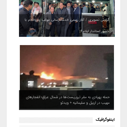
گزارش تصویری / آغاز رسمی خدمت‌رسانی موکب پتروخادم با
حضور استاندار ایلام
حمله پهپادی به مقر تروریست‌ها در شمال عراق؛ انفجارهای
مهیب در اربیل و سلیمانیه + ویدئو
اینفوگرافیک