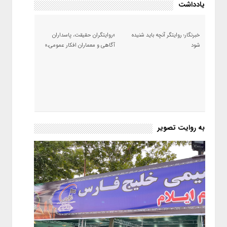
یادداشت
خبرنگار؛ روایتگر آنچه باید شنیده
«روایتگران حقیقت، پاسداران
شود
آگاهی و معماران افکار عمومی،»
به روایت تصویر