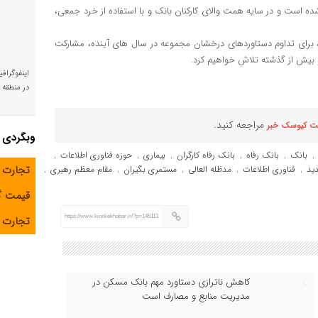
ده است و در سایه همت والای کارکنان بانک و با استفاده از خرد جمعی،
 برای تداوم دستاوردهای درخشان مجموعه در سال های آینده، مشارکت
 بیش از گذشته تلاش خواهیم کرد.
اینفوگراف
در منطقه و
مراجعه کنید.
ت کیوسک خبر
وبگردی
بانک
بانک رفاه
بانک رفاه کارگران
بیماری
حوزه فناوری اطلاعات
,
,
,
,
,
,
تجارت 
ید
فناوری اطلاعات
مدظله العالی
مستمری بگیران
مقام معظم رهبری
,
,
,
,
,
قیمت 
https://www.kioskekhabar.ir/?p=146113
تجارت آ
کاهش ناترازی دستاورد مهم بانک مسکن در
مدیریت منابع و مصارف است