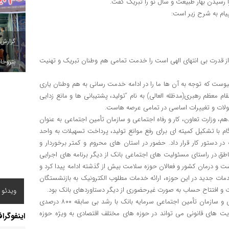
فرا رسیدن بهار طبیعت و سال نو را تبریک گفت.
پیام به شرح زیر است:
گزارش
از قدرت بی انتهای الهی است را خدمت تمامی هم وطنان تبریک و تهنیت
پتروخاد
وع پیوست که توجه به آن ها ما را در ادامه خدمت رسانی به هم وطنان یاری
 معظم رهبری(مدظله العالی) به نام “تولید، پشتیبانی ها و مانع زدایی
حولات و تغییرات اساسی در تمامی عرصه هاست.
لت سیزدهم، وزارت تعاون، کار و رفاه اجتماعی و سازمان تأمین اجتماعی به عنوان
گام با تشکیل کمیته ای برای رفع موانع تولید، پرداخت تسهیلات به واحد
در دستور کار قرار داد. حضور در استان های محروم و کمتر برخوردار و
طق در راستای مسئولیت های اجتماعی بانک از دیگر برنامه های اجرایی
شت و درمان کشور و فعالان حوزه سلامت بیش از گذشته ادامه پیدا کرد و
 خدمات جدید در این حوزه، ارائه خدمات مطلوب الکترونیک به بازنشستگان
حمله پ
و افتتاح حساب به صورت غیرحضوری از دیگر دستاوردهای بانک بود.
ویدئو /
انفجار
با همراهی و مساعدت مدیران عالی وزارت تعاون، کار و رفاه اجتماعی و سازمان تأمین اجتماعی سرمایه بانک با رشد بی سابقه ۸۰۰ درصدی
ت های قانونی می تواند در حوزه های مختلف اقتصادی به ویژه حوزه
اینفوگرا