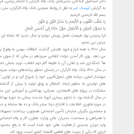
دکتر اسماعیل للـه‌گانی مدیرعامل بانک رفاه کارگران با انتشار پیامی، 
به گزارش
به نقل از روابط عمومی بانک رفاه کارگران، متن 
کیوسک خبر
بسم الله الرحمن الرحیم
یَا مُقَلِّبَ الْقُلُوبِ وَ الْأَبْصَارِ یَا مُدَبِّرَ اللَّیْلِ وَ النَّهَارِ
یَا مُحَوِّلَ الْحَوْلِ وَ الْأَحْوَالِ حَوِّلْ حَالَنَا إِلَی أَحْسَنِ الْحَالِ
فرا رسیدن بهار طبیعت، فصل رویش دوباره و سال جدید که نشانه ای 
عرض می نمایم.
سال ۱۴۰۰ با همه فراز و فرود هایش گذشت. اتفاقات مهمی به وق
می دهد. روی کار آمدن دولت انقلابی سیزدهم در سالی که از سوی مقام
ها” نامگذاری شد و تقارن آن با طلیعه گام دوم انقلاب، نوید بخش ت
در سال ۱۴۰۰ بانک رفاه کارگران در راستای تحقق برنامه‌های دو
سهامدار اصلی، برنامه های تحول‌آفرین خود را شروع کرد و در اولین 
های تولیدی به منظور ایجاد اشتغال و رونق تولید را بیش از گذشته 
مشارکت در پروژه های اقتصادی، عمرانی، بهداشتی و آموزشی این منا
در سال گذشته بود. با تداوم بیماری کرونا خدمت رسانی به حوزه بهدا
در حوزه فناوری اطلاعات با افتتاح دیتا سنتر بانک و ده ها سامانه و
و مستمری بگیران سازمان تأمین اجتماعی همچون، پرداخت تسهیلات 
وارد دوران جدیدی از فعالیت های خود شده است که با رفع محدودی
انرژی که یکی از مزیت های قطعی اقتصاد کشور است، ورود کند.