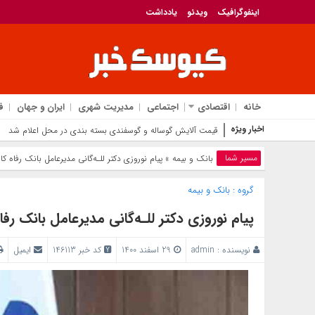
اینفوگرافیک
ویدئو
یادداشت
خانه
اقتصادی
اجتماعی
مدیریت شهری
ایران و جهان
ف
اخبار ویژه
قیمت آلایش گوساله و گوسفندی بسته بندی در محل اعلام شد
مسیر شما
بانک‌ و بیمه
» پیام نوروزی دکتر للـه‌گانی مدیرعامل بانک رفاه کار
گروه :
بانک‌ و بیمه
پیام نوروزی دکتر للـه‌گانی مدیرعامل بانک رفاه
نویسنده :
admin
29 اسفند 1400
کد خبر 146113
ایمیل