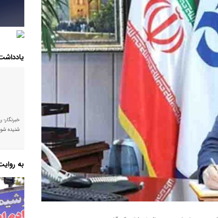
یادداشت
خبرنگار؛ ر
شنیده شود
به روای