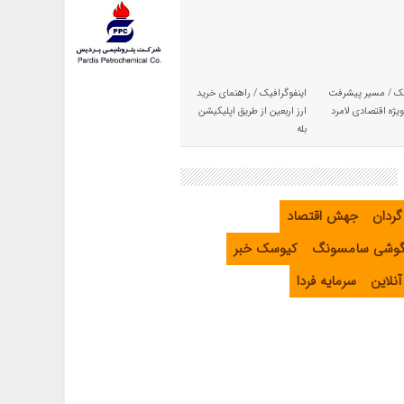
یک / مسیر پیشرفت
اینفوگرافیک / راهنمای خرید
یژه اقتصادی لامرد
ارز اربعین از طریق اپلیکیشن
بله
گردان
جهش اقتصاد
گوشی سامسونگ
کیوسک خبر
نلاین
سرمایه فردا