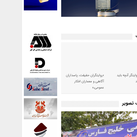
وایتگر آنچه باید
«روایتگران حقیقت، پاسداران
آگاهی و معماران افکار
عمومی،»
ت تصویر