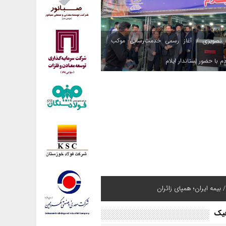
 تصویری / آغاز رسمی خدمت‌رسانی موکب
م با حضور استاندار ایلام
هپادی به مقر تروریست‌ها در شمال عراق؛
 بیمه ایران؛ همپای زائران
های مهیب در اربیل و سلیمانیه + ویدئو
فیک