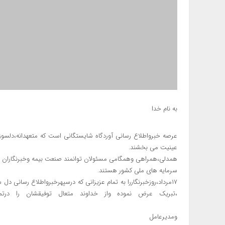
به نام خدا
عرصه خبرواطلاع رسانی آوردگاه شایستگانی است که متعهدانه،دلسوزان
عینیت می بخشند.
همدلی،همراهی وهمگامی مسئولان توانمند صنعت بیمه وخبرنگاران ش
سرمایه های ملی کشور هستند.
۱۷مرداد،روزخبرنگاررا به تمام عزیزانی که درسپهرخبرواطلاع رسانی د
،تبریک عرض نموده واز خداوند متعال توفیق
مسعود بادیننایب 
ومدیرعامل