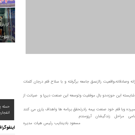
گزارش
پتروخاد
ه وصادقانه،واقعیت راازعمق جامعه برگرفته و با سلاح قلم درجان کلمات
ایسته این حوزه،دو بال موفقیت وتوسعه این صنعت دیرپا و صیانت از
حمله پ
ل سپرده وبا قلم خود صنعت بیمه رادرتحقق برنامه ها واهداف یاری می کنند
انفجار
شان را درتمامی مراحل زندگیشان آرزومندم.
رئیس هیات مدیره
اینفوگرا