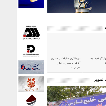
وایتگر آنچه باید
«روایتگران حقیقت، پاسداران
آگاهی و معماران افکار
عمومی،»
ت تصویر