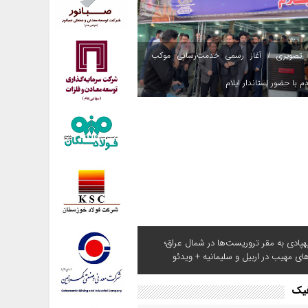
 تصویری / آغاز رسمی خدمت‌رسانی موکب
م با حضور استاندار ایلام
هپادی به مقر تروریست‌ها در شمال عراق؛
های مهیب در اربیل و سلیمانیه + ویدئو
فیک