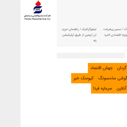
یک / مسیر پیشرفت
اینفوگرافیک / راهنمای خرید
یژه اقتصادی لامرد
ارز اربعین از طریق اپلیکیشن
بله
گردان
جهش اقتصاد
گوشی سامسونگ
کیوسک خبر
نلاین
سرمایه فردا