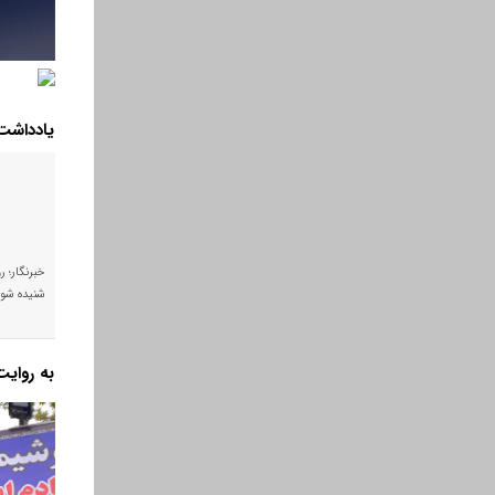
یادداشت
خبرنگار؛ ر
شنیده شود
به روای