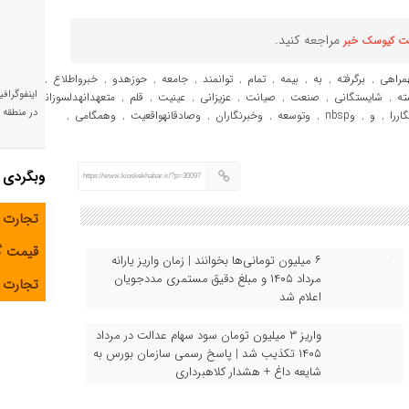
مراجعه کنید.
ت کیوسک خبر
مراهی
برگرفته
به
بیمه
تمام
توانمند
جامعه
حوزهدو
خبرواطلاع
,
,
,
,
,
,
,
,
,
اینفوگراف
ته
شایستگانی
صنعت
صیانت
عزیزانی
عینیت
قلم
متعهدانهدلسوزانه
,
,
,
,
,
,
,
در منطقه و
و
وnbsp
وتوسعه
وخبرنگاران
وصادقانهواقعیت
وهمگامی
,
,
,
,
,
,
,
وبگردی
https://www.kioskekhabar.ir/?p=30097
تجارت 
قیمت 
۶ میلیون تومانی‌ها بخوانند | زمان واریز یارانه
مرداد ۱۴۰۵ و مبلغ دقیق مستمری مددجویان
تجارت آ
اعلام شد
واریز ۳ میلیون تومان سود سهام عدالت در مرداد
۱۴۰۵ تکذیب شد | پاسخ رسمی سازمان بورس به
شایعه داغ + هشدار کلاهبرداری