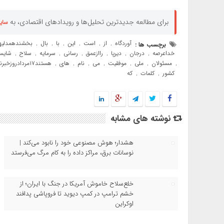
برای مطالعه جدیدترین تحلیل‌ها و رویدادهای اقتصادی، به
سای
آوردگاه
از
است
این
با
بال
بخشندهمدلیه
برچسب ها :
,
,
,
,
,
,
خداعرصه
درجان
دیرپا
راازعمق
رسانی
سرمایه
سلاح
شایس
,
,
,
,
,
,
,
مسئولان
ملی
موفقیت
می
نام
های
هستند۱۷مردادروزخبرنگاررا
,
,
,
,
,
,
,
کشور
کلمات
که
,
,
نوشته های مشابه
هشدار؛ هوش مصنوعی خود را نابود می‌کند |
نوسانات برق، مراکز داده را به کام مرگ می‌فرستد
خلع‌سلاح خاموش آمریکا در جنگ با ایران؛ از
خشم ترامپ در کمپ دیوید تا فروپاشی پدافند
اوکراین