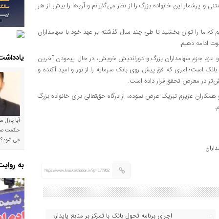
و پرشمار این خانواده بزرگ را از نظر می‌گذرانم و آن‌ها را بیش از هر
م که ما را توان بخشید تا طی چند سال گذشته بر عهد خود با سهامداران
وت ادامه دهیم.
یادداشت
 و عزم جزمِ سهامداران بزرگ و دوراندیشِ خویش، در حال پیمودن آخرین
 بانک است؛ امری که افق پیش روی بانک سرمایه را از نور و امید آکنده و
ش‌تر در معرض تحقق قرار داده است.
همکاران عزیزم تبریک عرض نموده، از درگاه حق‌تعالی برای خانواده بزرگ
.
آیا پازل 
می شود؟!
داران
به روای
https://www.kioskekhabar.ir/?p=177862
اجرای برنامه تحول بانک با تمرکز بر منابع پایدار،