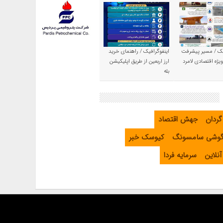
یک / مسیر پیشرفت
اینفوگرافیک / راهنمای خرید
یژه اقتصادی لامرد
ارز اربعین از طریق اپلیکیشن
بله
گردان
جهش اقتصاد
گوشی سامسونگ
کیوسک خبر
نلاین
سرمایه فردا