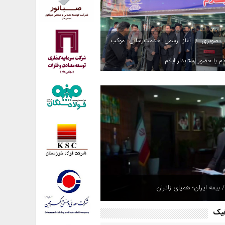
 تصویری / آغاز رسمی خدمت‌رسانی موکب
م با حضور استاندار ایلام
 بیمه ایران؛ همپای زائران
فیک