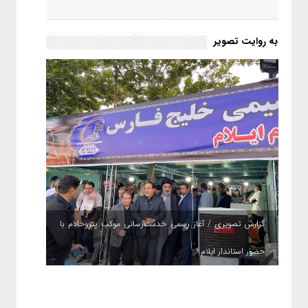
به روایت تصویر
گزارش تصویری / آغاز رسمی خدمت‌رسانی موکب پتروخادم با
حضور استاندار ایلام