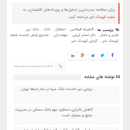
برای مطالعه جدیدترین تحلیل‌ها و رویدادهای اقتصادی، به
مراجعه کنید.
سایت کیوسک خبر
#علیرضا قیطاسی
استقلال
بانک
بانک دی
برچسب ها :
,
,
,
,
تقدیر و تشکر
دکتر اسلام کریمی
سهامداران
صندوق قرض الحسنه شاهد
,
,
,
,
کیوسک خبر
گزارش کیوسک خبر
,
https://www.kioskekhabar.ir/?p=188755
نوشته های مشابه
برپایی میز خدمت بانک سینا در نماز جمعه تهران
کاهش ناترازی دستاورد مهم بانک مسکن در مدیریت
منابع و مصارف است