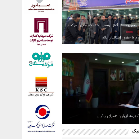
 تصویری / آغاز رسمی خدمت‌رسانی موکب
م با حضور استاندار ایلام
 بیمه ایران؛ همپای زائران
فیک