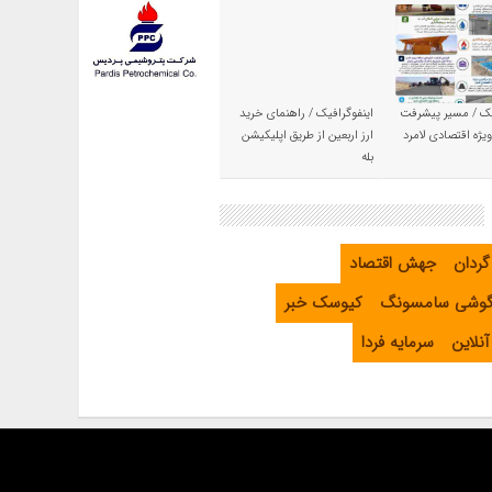
یک / مسیر پیشرفت
اینفوگرافیک / راهنمای خرید
یژه اقتصادی لامرد
ارز اربعین از طریق اپلیکیشن
بله
گردان
جهش اقتصاد
گوشی سامسونگ
کیوسک خبر
نلاین
سرمایه فردا