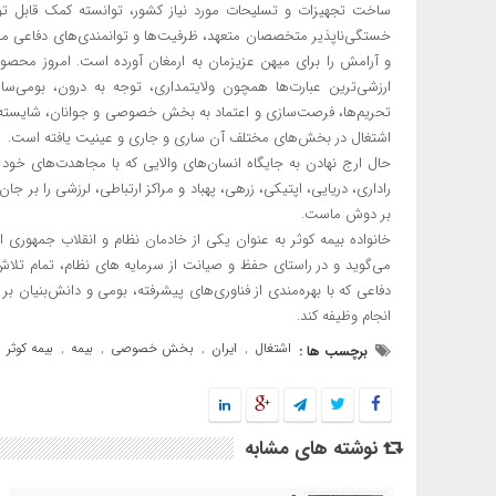
ساخت تجهیزات و تسلیحات مورد نیاز کشور، توانسته کمک قابل تو
خستگی‌ناپذیر متخصصان متعهد، ظرفیت‌ها و توانمندی‌های دفاعی میه
و آرامش را برای میهن عزیزمان به ارمغان آورده است. امروز محصول
ارزشی‌ترین عبارت‌ها همچون ولایتمداری، توجه به درون، بومی‌س
تحریم‌ها، فرصت‌سازی و اعتماد به بخش خصوصی و جوانان، شایسته‌س
اشتغال در بخش‌های مختلف آن ساری و جاری و عینیت یافته است.
حال ارج نهادن به جایگاه انسان‌های والایی که با مجاهدت‌های خود
راداری، دریایی، اپتیکی، زرهی، پهباد و مراکز ارتباطی، لرزشی را بر جا
بر دوش ماست.
خانواده بیمه کوثر به عنوان یکی از خادمان نظام و انقلاب جمهوری 
می‌گوید و در راستای حفظ و صیانت از سرمایه های نظام، تمام تلاش
دفاعی که با بهره‌مندی از فناوری‌های‌‌ پیشرفته، بومی و دانش‌بنیان 
انجام وظیفه کند.
اشتغال
ایران
بخش خصوصی
بیمه
بیمه کوثر
برچسب ها :
,
,
,
,
,
نوشته های مشابه