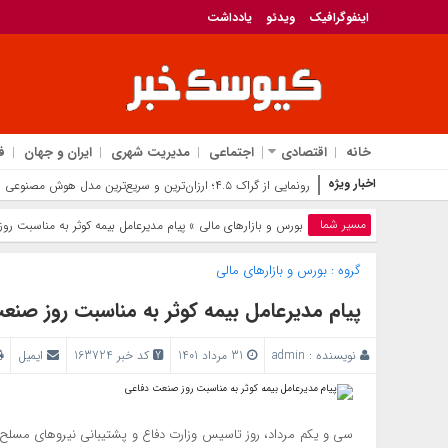
اینفوگرافیک
ویدئو
یادداشت
خانه
اقتصادی
اجتماعی
مدیریت شهری
ایران و جهان
ف
اخبار ویژه
رونمایی از گراک ۴.۵؛ ارزان‌ترین و سریع‌ترین مدل هوش مصنوعی ایلان ماسک برای رقابت با جی‌پی‌تی
مسیر شما
بورس و بازار‌های مالی
» پیام مدیرعامل بیمه کوثر به مناسبت ر
گروه :
بورس و بازار‌های مالی
پیام مدیرعامل بیمه کوثر به مناسبت روز صنع
نویسنده :
admin
31 مرداد 1401
کد خبر 163724
ایمیل
سی و یکم مرداد، روز تاسیس وزارت دفاع و پشتیبانی نیروهای مسلح