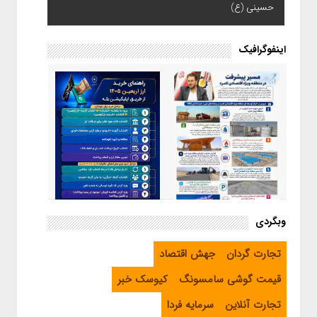
حسینی (ع)
اینفوگرافیک
اینفوگرافیک / راهنمای خرید ارز
وبگردی
اربعین از طریق اپلیکیشن بله
اینفوگرافیک / مسیر پیشرفت در
تجارت گردان
جهش اقتصاد
منطقه ویژه اقتصادی لامرد
قیمت گوشی سامسونگ
کیوسک خبر
تجارت آنلاین
سرمایه فردا