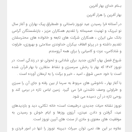
بـنام خدای بهار آفرین
بهار آفرین را هزار آفرین
در آستانه فرا رسیدن عید نوروز باستانی و طمطراق پیک بهاران و آغاز سال
نو تبریک و تهنیت صمیمانه را تقدیم همکاران عزیز ، بازنشستگان گرامی
بانک ملی ایران ، همکاران شرکت های تابعه و خانواده های محترمشان
تقدیم داشته و در پرتو الطاف بیکران خداوندی سلامتی و بهروزی، طراوت
و شادکامی، عزت و کامیابی را برای همه آرزومندم.
شروع فصل بهار، آغازی جدید برای شادابی و تحولی نو در زندگی است. در
نوروز ۱۴۰۲ که بهار با رخش سرسبزی و نشاط متقارن با بهار قرآن شده
است با خود حس شوق ، امید ، خیر و برکت را به ارمغان آورده است .
با آغاز بهار ، ناخوشی های مربوط به سرما از بین رفته و جای آن را سبزی
و طراوتی وصف ناشدنی فرا می گیرد. زمین لباس تازه در برمی کند و
روحی تازه در آن دمیده می شود.
نوروز نشانه حیات جدیدی درطبیعت است؛ خانه تکانی، دید و بازدیدهای
عید، گرفتن و دادن عیدی، آرزوی روزها و ایام خوش و رسیدن به
موفقیت های معنوی و مادی از سنت های آیین نوروز است.
علاوه بر این ها، نمی توان میراث دیرینه نوروز را تنها در امور فردی و