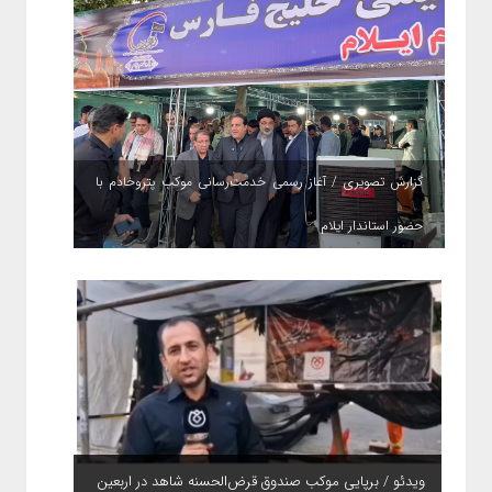
گزارش تصویری / آغاز رسمی خدمت‌رسانی موکب پتروخادم با
حضور استاندار ایلام
ویدئو / برپایی موکب صندوق قرض‌الحسنه شاهد در اربعین