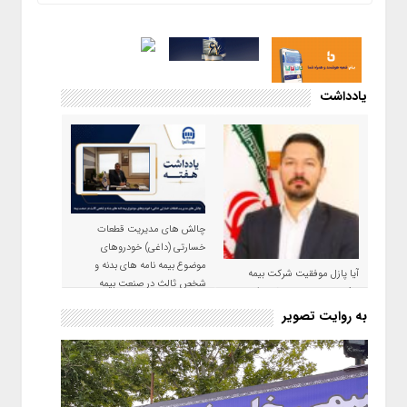
یادداشت
چالش های مدیریت قطعات
خسارتی (داغی) خودروهای
موضوع بیمه نامه های بدنه و
آیا پازل موفقیت شرکت بیمه
شخص ثالث در صنعت بیمه
حکمت صبا در سال ۱۴۰۵ کامل می
شود؟!
به روایت تصویر