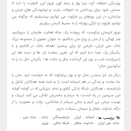
روزمرگی متوقف کرد، زیرا بهار و رسم کهن نوروز این ظرفیت را دارد تا
محملی شود برای پرداختن به تحولات مثبت و نوشوندگی های فردی و
سازمانی؛ در این روزهای پر طراوت می توانیم بیندیشیم که چگونه می
توانیم طراوت و تازگی بهارانه را به محیط کارمان بیاوریم.
نوروز فرصتی نیکوست که پرونده یک ساله فعالیت هایمان را مرورکنیم،
غبار کهنگی را از جان و روح مان بتکانیم، به عنوان عضوی از مجموعه بزرگ
بانک ملی ایران، طرحی نو برای پیشبرد اهداف بانک در افکنیم و با
یکدیگر یک صدا دعا کنیم که ای تغییر دهنده دل ها و دیده‏ ها، ای
تدبیرکننده شب و روز، ای گرداننده سال و حالت ها ، بگردان حال ما را به
نیکوترین حال!
دیگر بار، فرا رسیدن سال نو و بهار پرطراوت که به خواست ایزد منان با
ماه عبادت و بندگی در هم امیخته است را به شما همه همکاران شاغل و
بازنشسته ، همکاران شبکه بانکی کشور و تمام عزیزانی که در گوشه گوشه
این سرزمین در راه خدمت به مردم و مشتریان تلاش می کنند تبریک و
تهنیت عرض می کنیم و سالی سرشار از شادکامی، برکت و معنویت را از
درگاه خداوند متعال و سبحان مسالت داریم.
آستانه
ایران
بازنشستگان
بانک
بانک ملی
برچسب ها :
,
,
,
,
,
بانک ملی ایران
خداوند متعال
شبکه بانکی
نوروز
,
,
,