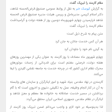
مقام کارمند را تبریک گفت.
به گزارش
به نقل از روابط عمومی صندوق قرض‌الحسنه شاهد،
کیوسک خبر
دکتر اسلام کریمی مدیرعامل و رییس هیئت مدیره صندوق قرض الحسنه
شاهد فرارسیدن چهارم شهریورماه دومین روز از هفته دولت و گرامیداشت
مقام کارمند را تبریک گفت.
متن پیام به شرح ذیل است:
هر آن کس خدمت جانان به جان کرد
به گیتی‌ نام خود را جاودان کرد
چهارم شهریور ماه مصادف با روز کارمند به عنوان یکی از مهمترین روزهای
هفته دولت، فرصتی مغتنم است برای قدردانی از زحمات موتورهای
محرک نظام اداری کشور که در چرخه خدمت به جامعه نقشی کلیدی را ایفا
می‌کنند.
کارمندی در نهاد مقدس بنیاد شهید و امور ایثارگران و سازمان های وابسته
به آن در کنار انجام وظیفه، عمل به تکلیفی دنیوی و اخروی است که با گام
برداشتن در مسیر خدمت صادقانه به خانواده ها معظم و معزز شاهد و
ایثارگر در نظام مقدس جمهوری اسلامی ایران محقق می‌گردد.
لذا بدینوسیله بر خود لازم و واجب می‌دانم ضمن تبریک روز کارمند از