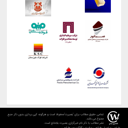
تمامی حقوق مطالب برای "بصیرت"محفوظ است و هرگونه کپی برداری بدون ذکر منبع
ممنوع می باشد.
نشر مطالب با ذکر نام خبرگزاری بصیرت بلامانع است.
طراحی سایت : کلکسیون طراحی
طراحی و اجرا :