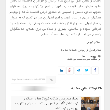
زحمات و تلاش های بی دریغ تمام برادران و خواهران ارجمندم در بخش
ها و سازمان های تابعه بنیاد شهید و امور ایثارگران به ویژه همکاران
خدوم، صادق، دلسوز و صمیمی در صندوق قرض الحسنه شاهد و ویژه‌تر
همکاران عزیزم در بنیاد شهید و امور ایثارگران سراسر کشور که به عنوان
بانکدار اجرایی صندوق نقش خط مقدم خدمت رسانی به اعضاء را دارند
قدردانی نموده و سلامتی، بهروزی و شادکامی برای همه‌ی خدمتگزاران
راستین شهداء را از درگاه ایزد منان مسألت نمایم.
اسلام کریمی
مدیرعامل و رییس هیئت مدیره
برچسب ها :
این مطلب بدون برچسب می باشد.
https://www.kioskekhabar.ir/?p=235138
نوشته های مشابه
دیدار مدیرعامل شرکت فرودگاه‌ها با استاندار
کرمانشاه/ تأکید بر تسهیل بازگشت زائران و تقویت
پروازهای کرمانشاه