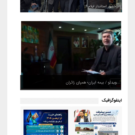
حضور استاندار ایلام
ویدئو / بیمه ایران؛ همپای زائران
اینفوگرافیک