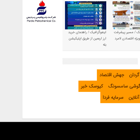
یک / مسیر پیشرفت
اینفوگرافیک / راهنمای خرید
یژه اقتصادی لامرد
ارز اربعین از طریق اپلیکیشن
بله
گردان
جهش اقتصاد
گوشی سامسونگ
کیوسک خبر
نلاین
سرمایه فردا