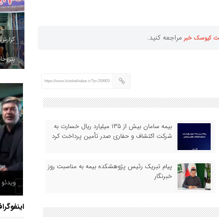
مراجعه کنید.
ت کیوسک خبر
گزارش
پتروخاد
https://www.kioskekhabar.ir/?p=259903
بیمه سامان بیش از ۱۳۵ میلیارد ریال خسارت به
شرکت اکتشاف و حفاری صدر تأمین پرداخت کرد
پیام تبریک رئیس پژوهشکده بیمه به مناسبت روز
خبرنگار
ویدئو /
اینفوگرا