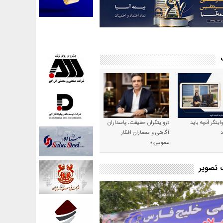
وایتگر آنچه باید
«روایتگران حقیقت، پاسداران
آگاهی و معماران افکار
عمومی،»
ت تصویر