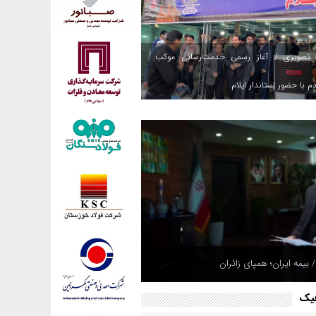
 تصویری / آغاز رسمی خدمت‌رسانی موکب
م با حضور استاندار ایلام
 بیمه ایران؛ همپای زائران
فیک