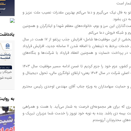
‌شمار است
ال نو به فال نیک می‌گیرم و دعا می‌کنم بهترین مقدرات نصیب ملت عزیز و
مه دی بشود.
‌گذاران این مرز و بوم، خانواده‌های معظم شهدا و ایثارگران و همچنین
رم و شبکه فروش دعا می‌کنم.
یادداشت
سال ۱۴۰۳ سالی پر از تلاش و موفقیت برای شرکت بیمه دی بود که بخشی از این موفقیت‌ها شامل؛ افزایش جذب پرتفو از ۱۷ همت در سال
۱۴۰۲ به رقمی بالغ بر ۳۲ همت در سال گذشته بوده، همچنین افزایش خدمات برخط به ذینفعان با اضافه شدن ۷ سامانه جدید، افزایش قرارداد
درمانی، افزایش سرعت در پرداخت خسارت و همچنین انعقاد قرارداد با شرکت‌ها و بنگاه‌های
در سال جدید با کمک، تلاش و همراهی همه همکاران عزیز در سراسر کشور، عزم خود را جزم کردیم تا ضمن ادامه مسیر موفقیت سال ۱۴۰۳
خبرنگار؛ ر
رکوردهای جدیدی را ثبت نماییم و در این راه بر اجرا و تحقق سه هدف اصلی شرکت در سال ۱۴۰۴ یعنی؛ ارتقای توانگری مالی، تحول دیجیتال و
شنیده شود
ترم و حمایت سهامداران به ویژه جناب آقای مهندس اوحدی رئیس محترم
به روای
ی که برای هر مجموعه‌ای فرصت به شمار می‌آید. با همت و همراهی
 بیمه دی باشد. بنده به نوبه خود نوروز را خدمت شما عزیزان تبریک و
‌های محترم‌تان آرزومندم