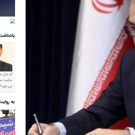
یادداشت
آیا پازل 
می شود؟!
به روای