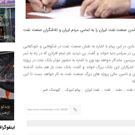
گزارش
رسیدن ۲۹ اسفندماه، سالروز ملی شدن صنعت نفت ایران را به تمامی مردم ایران و تلاشگران صنعت نفت
پتروخاد
بادی در این پیام با اشاره به نقش صنعت نفت در شکوفایی و خودکفایی
ر سراسر دنیا خواند و گفت: بی تردید نام تمام افرادی که در راه به ثمر
رزمین ماندگار خواهد بود.وی با اشاره به حضور موثر بانک ملت در پروژه
درکاران این بانک بزرگ خواند و گفت: بانک ملت باز هم مانند گذشته
زی و تامین مالی پروژه های بزرگ صنعت نفت به کار خواهد بست تا این
د.
نفت
ملت
نفت
نفت ایران
پیام تبریک
کیوسک خبر
,
,
,
,
,
,
ویدئو 
https://www.kioskekhabar.ir/?p=185308
اربعین
اینفوگرا