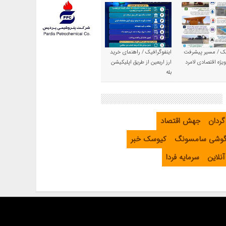
یک / مسیر پیشرفت
اینفوگرافیک / راهنمای خرید
یژه اقتصادی لامرد
ارز اربعین از طریق اپلیکیشن
بله
گردان
جهش اقتصاد
گوشی سامسونگ
کیوسک خبر
نلاین
سرمایه فردا