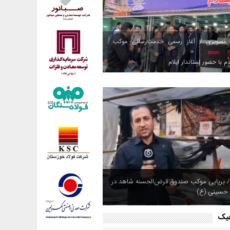
 تصویری / آغاز رسمی خدمت‌رسانی موکب
م با حضور استاندار ایلام
/ برپایی موکب صندوق قرض‌الحسنه شاهد در
 حسینی (ع)
فیک