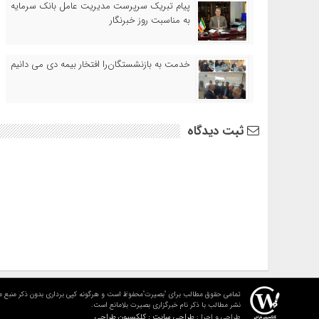
پیام تبریک سرپرست مدیریت عامل بانک سرمایه
به مناسبت روز خبرنگار
خدمت به بازنشستگان‌را افتخار بیمه دی می دانیم
ثبت دیدگاه
تمامی حقوق مطالب برای "بصیرت"محفوظ است و هرگونه کپی برداری بدون ذکر منبع م
نشر مطالب با ذکر نام خبرگزاری بصیرت بلامانع است.
طراحی سایت : کلکسیون طراحی
طراحی و اجرا :