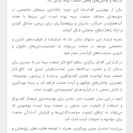
نیـازها و چالش‌های واقعی صنعت بیمه تبدیل کند.
یکی از مهم‌ترین اقدامـات این دوره، راه‌اندازی میزهای تخصصی در
حوزه‌هـای مختلف صنعت بیمه بوده است؛ این میزها با هدف
گردهم‌آوردن خبرگان، مدیران و پژوهشگـران برای بررسی مسائل کلیدی
و ارائه راهکـارهای عملیاتی شکل گرفتند.
تجربه ایجـاد این سازوکار نشان داد که استفـاده از ظرفیت‌های فکری و
تخصصی موجود در صنعت می‌تواند به تصمیم‌سـازی‌های دقیق‌تر و
تدوین سیاست‌های کارآمدتر منجر شود.
در کنـار این اقدام، برگزاری منظم اتاق فکر صنعت بیمه نیز به بستری برای
تبـادل آرا و تضارب دیدگاه‌ها میان صاحب‌نظران تبدیل شد. اتاق فکر
صنعت بیمه توانست فضای گفت‌وگویی سـازنده را پیرامون موضوعات
راهبردی، چالش‌های نوظهور و آینده صنعت فراهم کند و زمینه بهره‌گیری
از دانش جمعی را در فرآیندهـای تصمیم‌سازی تقویت نماید.
آنچه در این میان اهمیت دارد، تلاش برای نهادینه‌سازی فرهنگ گفت‌وگو
و استفاده از ظرفیت خرد جمعی در صنعت بیمه است؛ موضوعی که
می‌تواند به ارتقای کیفیت سیاست‌گذاری‌ها و افزایش آمـادگی صنعت
برای مواجهه با تحولات آینده کمک کند.
بی‌تردید استمرار چنین رویکردی، همراه با توسعه فعالیت‌های پژوهشی و