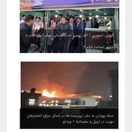
گزارش تصویری / آغاز رسمی خدمت‌رسانی موکب پتروخادم با
حضور استاندار ایلام
حمله پهپادی به مقر تروریست‌ها در شمال عراق؛ انفجارهای
مهیب در اربیل و سلیمانیه + ویدئو