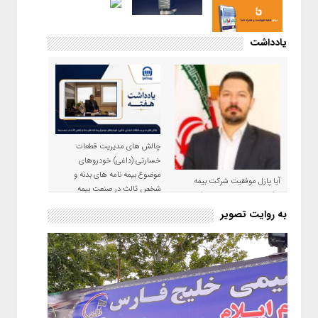
یادداشت
چالش های مدیریت قطعات
خسارتی (داغی) خودروهای
موضوع بیمه نامه های بدنه و
آیا پازل موفقیت شرکت بیمه
شخص ثالث در صنعت بیمه
حکمت صبا در سال ۱۴۰۵ کامل می
شود؟!
به روایت تصویر