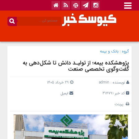
گروه :
بانک‌ و بیمه
پژوهشکده بیمه؛ از تولیـد دانش تا شکل‌دهی به
گفت‌وگوی تخصصی صنعت
نویسنده :
admin
29 خرداد 1405
کد خبر 314791
ایمیل
پرینت