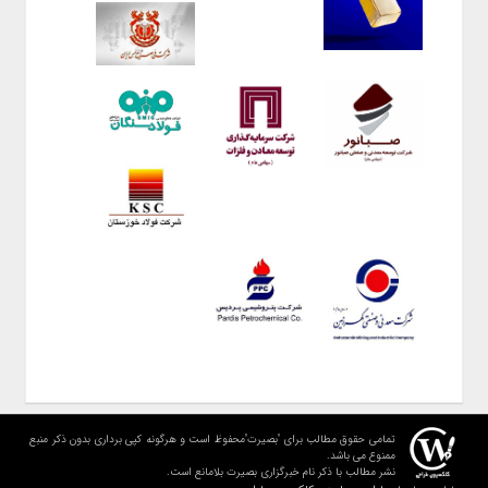
تمامی حقوق مطالب برای "بصیرت"محفوظ است و هرگونه کپی برداری بدون ذکر منبع
ممنوع می باشد.
نشر مطالب با ذکر نام خبرگزاری بصیرت بلامانع است.