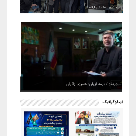
حضور استاندار ایلام
ویدئو / بیمه ایران؛ همپای زائران
اینفوگرافیک