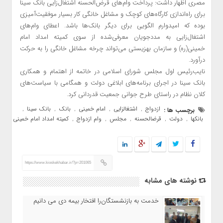
مصری اظهار داشت: پرداخت وام‌های قرض‌الحسنه اشتغال‌زایی بانک سینا
برای راه‌اندازی کارگاه‌های کوچک و مشاغل خانگی کار بسیار موفقیت‌آمیزی
بوده که امیدوارم الگویی برای دیگر بانک‌ها باشد. اعطای وام‌های
اشتغال‌زایی به مددجویان معرفی‌شده از سوی کمیته امداد امام
خمینی(ره) و سازمان بهزیستی می‌تواند چرخه مشاغل خانگی را به حرکت
درآورد.
نایب‌رئیس اول مجلس شورای اسلامی در خاتمه از اهتمام و همکاری
بانک سینا در اجرای برنامه‌های ابلاغی دولت و همگامی با سیاست‌های
کلان نظام در راستای طرح جوانی جمعیت قدردانی کرد.
ازدواج
اشتغالزایی
امام خمینی
بانک
بانک سینا
برچسب ها :
,
,
,
,
,
بانکها
دولت
قرضالحسنه
مجلس
وام ازدواج
کمیته امداد امام خمینی
,
,
,
,
,
https://www.kioskekhabar.ir/?p=201065
نوشته های مشابه
خدمت به بازنشستگان‌را افتخار بیمه دی می دانیم