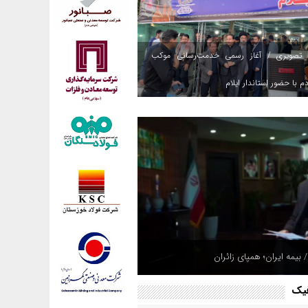
 تصویری / آغاز رسمی خدمت‌رسانی موکب
م با حضور استاندار ایلام
 بیمه ایران؛ همپای زائران
فیک