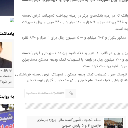
ک سپه در مهرماه سال جاری مبلغ ۱۵ هزار و ۱۶۳ میلیارد و ۶۴۸ میلیون ریال تسهیلات خرد به حوزه‌های ازدواج، فرزندآوری، قرض‌الحسنه
بانک که در زمره بانک‌های برتر در زمینه پرداخت تسهیلات قرض‌الحسنه
ازدواج است، در راستای اجرای تکالیف ابلاغی بانک مرکزی، به ۴ هزار و ۳۹۵ پرونده میزان ۹ هزار و ۱۸۰ میلیارد و ۳۶۰ میلیون ریال تسهیلات
یادداشت
این بانک همچنین در حوزه تسهیلات قرض‌الحسنه فرزندآوری در مدت مذکور یکهزار و ۹۰۳ میلیارد و ۵۰۰ میلیون ریال برای ۲ هزار و ۸۷۰ فقره
در همین راستا بانک سپه میزان ۳ هزار و ۴۳۳ میلیارد و ۸۸ میلیون ریال در قالب ۲ هزار و ۸۷۰ فقره پرونده تسهیلاتی قرض‌الحسنه
خوداشتغالی به معرفی‌شدگان کمیته امداد امام خمینی(ره) و ۶۴۶ میلیارد و ۷۰۰ میلیون ریال در رابطه با تسهیلات کمک ودیعه مسکن مستأجران
آیا پازل 
 کیوسک خبر
تسهیلات کمک ودیعه مسکن
تسهیلاتی قرض‌الحسنه خوداشتغالی
,
,
,
ه ازدواج
کمیته امداد امام خمینی
کیوسک خبر
گزارش کیوسک خبر
,
,
,
می شود؟!
https://www.kioskekhabar.ir/?p=206002
به روای
بانک تجارت، تأمین‌کننده مالی پروژه بازسازی
فازهای ۴ و ۵ پارس جنوبی