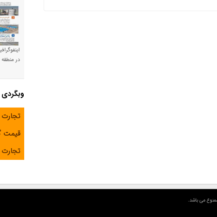
اینفوگراف
در منطقه و
وبگردی
تجارت 
قیمت 
تجارت آ
منوع می باشد.