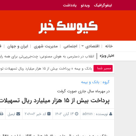
اینفوگرافیک
ویدئو
یادداشت
خانه
اقتصادی
اجتماعی
مدیریت شهری
ایران و جهان
ف
اخبار ویژه
انقلاب در دسترسی به هوش مصنوعی: چت‌جی‌پی‌تی برای همه رای
مسیر شما
بانک‌ و بیمه
» پرداخت بیش از ۱۵ هزار میلیارد ریال تسهیلات توسط بانک سپه
گروه :
بانک‌ و بیمه
در مهر‌ماه سال جاری صورت گرفت
پرداخت بیش از ۱۵ هزار میلیارد ریال تسهیلات توسط بانک سپه
نویسنده :
admin
13 آبان 1402
کد خبر 206002
ایمیل