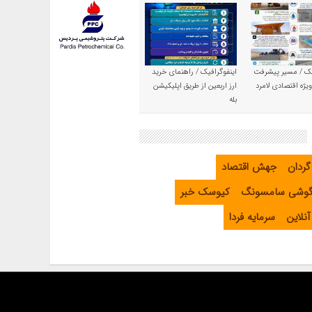
یک / مسیر پیشرفت
اینفوگرافیک / راهنمای خرید
یژه اقتصادی لامرد
ارز اربعین از طریق اپلیکیشن
بله
گردان
جهش اقتصاد
گوشی سامسونگ
کیوسک خبر
نلاین
سرمایه فردا