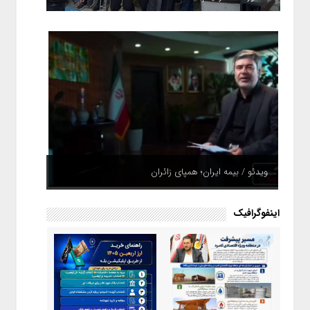
ویدئو / بیمه ایران؛ همپای زائران
اینفوگرافیک