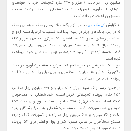
میلیون ریال در قالب ۷ هزار و ۴۲۰ فقره تسهیلات خرد به حوزه‌های
ازدواج، فرزندآوری، قرض‌الحسنه خوداشتغالی و کمک ودیعه مسکن
مستأجران اختصاص داده است.
به گزارش
به نقل از پایگاه اطلاع‌رسانی بانک سپه، این بانک
کیوسک خبر
که در زمره بانک‌های برتر در زمینه پرداخت تسهیلات قرض‌الحسنه ازدواج
است، در راستای اجرای تکالیف ابلاغی بانک مرکزی، به چهار هزار و ۶۴۷
پرونده مبلغ ۹ هزار و ۶۵۸ میلیارد و ۸۰۰ میلیون ریال تسهیلات
قرض‌الحسنه ازدواج با کارمزد ۴ درصد در بهمن ماه سال جاری پرداخت
کرده است.
این بانک همچنین در حوزه تسهیلات قرض‌الحسنه فرزندآوری در مدت
مذکور یک هزار و ۱۱۸ میلیارد و ۶۰۰ میلیون ریال برای یک هزار و ۷۱۰ فقره
پرونده اختصاص داده است.
در همین راستا بانک سپه میزان ۸۲۴ میلیارد و ۴۴۰ میلیون ریال در قالب
۶۵۴ فقره پرونده تسهیلاتی قرض‌الحسنه خوداشتغالی به مددجویان
کمیته امداد امام خمینی(ره)، ۳۵۱ میلیارد و ۶۰۰ میلیون ریال بابت ۲۵۳
فقره پرونده تسهیلات قرض‌الحسنه خوداشتغالی به معرفی‌شدگان بنیاد
برکت و ۱۱۶ میلیارد و ۶۰۰ میلیون ریال در رابطه با تسهیلات کمک ودیعه
مسکن مستأجران بر اساس مصوبه شورای پول و اعتبار برای ۱۵۶ پرونده
در مدت مورد اشاره پرداخت کرده است.