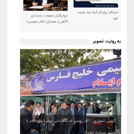
خبرنگار؛ روایتگر آنچه باید شنیده
«روایتگران حقیقت، پاسداران
شود
آگاهی و معماران افکار عمومی،»
به روایت تصویر
گزارش تصویری / آغاز رسمی خدمت‌رسانی موکب پتروخادم با
حضور استاندار ایلام