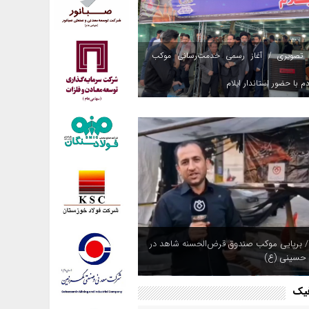
 تصویری / آغاز رسمی خدمت‌رسانی موکب
م با حضور استاندار ایلام
/ برپایی موکب صندوق قرض‌الحسنه شاهد در
 حسینی (ع)
فیک