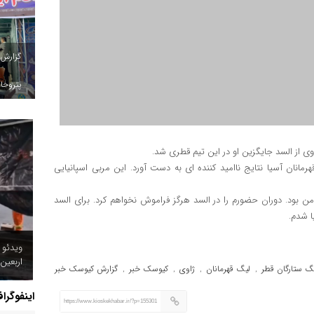
گزارش
پتروخاد
اوی از السد جایگزین او در این تیم قطری شد.
رمانان آسیا نتایج ناامید کننده ای به دست آورد. این مربی اسپانیایی
 بود. دوران حضورم را در السد هرگز فراموش نخواهم کرد. برای السد
ا شدم.
ویدئو 
اربعین
گ ستارگان قطر
لیگ قهرمانان
ژاوی
کیوسک خبر
گزارش کیوسک خبر
,
,
,
,
اینفوگرا
https://www.kioskekhabar.ir/?p=155301