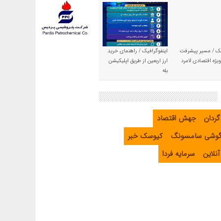
یک / مسیر پیشرفت
اینفوگرافیک / راهنمای خرید
یژه اقتصادی لامرد
ارز اربعین از طریق اپلیکیشن
بله
گردان
جهش اقتصاد
گوشی سامسونگ
کیوسک خبر
نلاین
سرمایه فردا