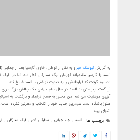
به گزارش
و به نقل از الوطن، خاوی گارسیا بعد از جدایی ژ
کیوسک خبر
السد با گارسیا مقتدرانه قهرمان لیگ ستارگان قطر شد اما در لیگ قه
تصمیم گرفت که قراردادش را به صورت توافقی با السد فسخ کند.
او گفت: پیوستن به السد در سال جام جهانی یک چالش بزرگ برای من
آرزوی موفقیت می کنم. من مجبور به فسخ قرارداد و بازگشت به اسپانی
هنوز باشگاه السد سرمربی جدید خود را انتخاب و معرفی نکرده است.
انتهای پیام
السد
جام جهانی
ستارگان قطر
لیگ ستارگان
لی
برچسب ها :
,
,
,
,