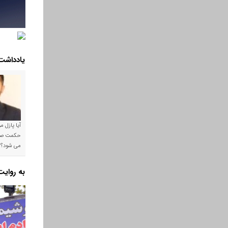
یادداشت
آیا پازل 
می شود؟!
به روای