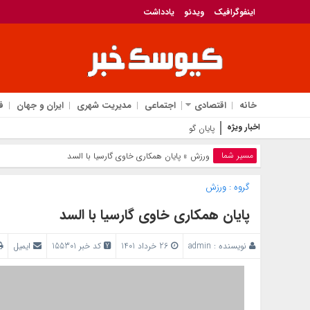
اینفوگرافیک
ویدئو
یادداشت
خانه
اقتصادی
اجتماعی
مدیریت شهری
ایران و جهان
ف
اخبار ویژه
پایان گوگل اسیستنت؛ جمینا
مسیر شما
ورزش
» پایان همکاری خاوی گارسیا با السد
گروه :
ورزش
پایان همکاری خاوی گارسیا با السد
نویسنده :
admin
26 خرداد 1401
کد خبر 155301
ایمیل