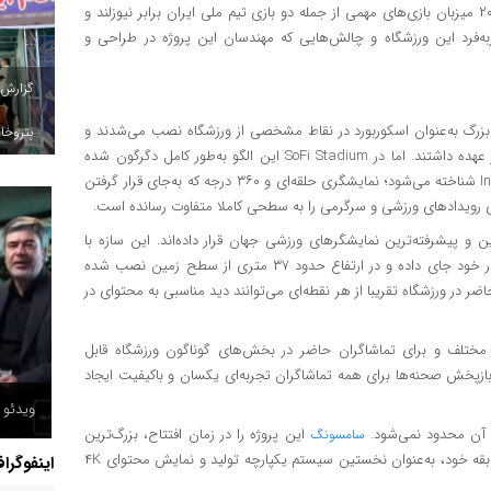
این ورزشگاه ۷۰ هزار نفری در طول برگزاری مسابقات جام‌ جهانی ۲۰۲۶ میزبان بازی‌های مهمی از جمله دو بازی تیم ملی ایران برابر نیوزلند و
به‌فرد این ورزشگاه و چالش‌هایی که مهندسان این پروژه در طراحی و
گزارش
بزرگ به‌عنوان اسکوربورد در نقاط مشخصی از ورزشگاه نصب می‌شدند و
پتروخاد
وظیفه نمایش نتیجه مسابقه، تصاویر زنده و بازپخش صحنه‌ها را بر عهده داشتند. اما در SoFi Stadium این الگو به‌طور کامل دگرگون شده
است. در مرکز ورزشگاه، سازه‌ای معلق قرار دارد که به نام Infinity Screen شناخته می‌شود؛ نمایشگری حلقه‌ای و ۳۶۰ درجه که به‌جای قرار گرفتن
ای رویدادهای ورزشی و سرگرمی را به سطحی کاملا متفاوت رسانده است.
ن و پیشرفته‌ترین نمایشگرهای ورزشی جهان قرار داده‌اند. این سازه با
مساحتی نزدیک به ۶۵۰۰ متر مربع، بیش از ۸۰ میلیون پیکسل را در خود جای داده و در ارتفاع حدود ۳۷ متری از سطح زمین نصب شده
 در ورزشگاه تقریبا از هر نقطه‌ای می‌توانند دید مناسبی به محتوای در
 ویدئوبوردهای سنتی، Infinity Screen از زوایای مختلف و برای تماشاگران حاضر در بخش‌های گوناگون ورزشگاه قابل
پخش صحنه‌ها برای همه تماشاگران تجربه‌ای یکسان و باکیفیت ایجاد
ویدئو /
این پروژه را در زمان افتتاح، بزرگ‌ترین
سامسونگ
ویدئوبورد ورزشی جهان معرفی کرد؛ سامانه‌ای که در کنار مقیاس بی‌سابقه خود، به‌عنوان نخستین سیستم یکپارچه تولید و نمایش محتوای ۴K
اینفوگرا