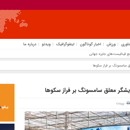
ناوری
ورزش
اخبار گوناگون
اینفوگرافیک
ویدئو
درباره ما
ایزه جهانی تعالی WPC Energy 2026 قرار گرف
لق سامسونگ بر فراز سکوها
مایشگر معلق سامسونگ بر فراز سکوها
پرینت