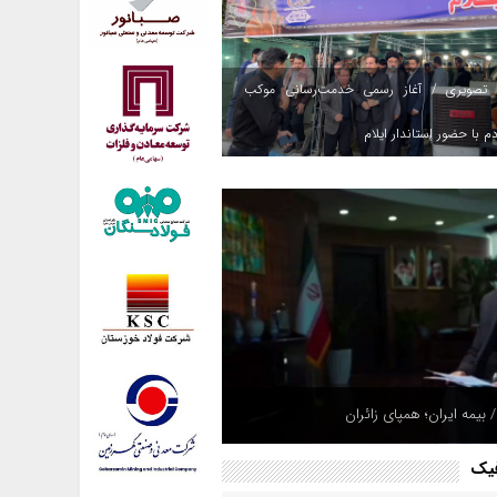
 تصویری / آغاز رسمی خدمت‌رسانی موکب
م با حضور استاندار ایلام
 بیمه ایران؛ همپای زائران
فیک