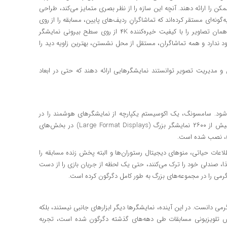
 را ارائه دهند. آنچه این سازه را از نظر بصری متمایز می‌کند، طراحی
ه‌ای مستقر کرده‌اند که تماشاگرانِ ردیف‌های پایین، مسابقه را از روی
سطح داخلی حلقه تماشا می‌کنند و افراد حاضر در ردیف‌های بالاتر، همان تصاویر را با کیفیت خیره‌کننده ۴K از روی سطح بیرونی نمایشگر
ود ندارد و همه تماشاگران، مستقل از محل نشستن، بهترین زاویه دید را
ن و مدیریت تصویر توانستند نمایشگرهایی ارائه دهند که حتی در ابعاد
شگر مرکزی محدود نمی‌شود. سامسونگ، یک اکوسیستم یکپارچه از نمایشگرهای هوشمند را در
سراسر مجموعه SoFi Stadium پیاده‌سازی کرده‌ است. در مجموع بیش از ۲۶۰۰ نمایشگر بزرگ (Large Format Displays) در بخش‌های
عات حیاتی، منوهای دیجیتال رستوران‌ها و البته پخش زنده مسابقه را
غذا، صندلی خود را ترک می‌کنند، حتی یک لحظه از جریان بازی را از دست
گرمی را در مجموعه‌های بزرگ به طور کامل دگرگون کرده است.
رزش و سرگرمی دانست. در این آینده، نمایشگرها دیگر ابزارهای جانبی نیستند، بلکه
خش تلویزیونی مسابقات طی دهه‌های گذشته دگرگون شده است، تجربه