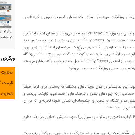
طراحان ورزشگاه، مهندسان سازه، متخصصان فناوری تصویر و کارشناسان
اینفوگراف
ساخت و نصب سازه‌ای در این ابعاد، یکی از پیچیده‌ترین چالش‌های مهندسی در پروژه SoFi Stadium به شمار می‌رفت. از همان ابتدا، ایده قرار
در منطقه و
دادن یک نمایشگر ۳۶۰ درجه و معلق در مرکز ورزشگاه، طرحی جاه‌طلبانه و کم‌سابقه بود. Infinity Screen با وزنی بیش از هزار تن، نه‌‌تنها باید
 بالا در قلب سازه ورزشگاه جای می‌گرفت. مهندسان ابتدا کل سازه را روی
رچه در جایگاه نهایی خود نصب کردند. به گفته تیم پروژه، سقف ورزشگاه
وبگردی
نیز با در نظر گرفتن وزن این سازه طراحی شده بود و پایداری نهایی آن پس از استقرار Infinity Screen حاصل شد؛ موضوعی که نشان می‌دهد
 مهندسی و معماری ورزشگاه محسوب می‌شود.
تجارت 
قیمت 
د. این نمایشگر در طول رویدادهای مختلف به بستری برای ارائه طیف
حساس، ارائه جلوه‌های بصری، گرافیک‌های اختصاصی، تبلیغات برندها و
تجارت آ
 در ورزشگاه به تجربه‌ای چندرسانه‌ای تبدیل شود؛ تجربه‌ای که در آن
امل را ایجاد کنند.
 کیفیت تصویر در مقیاس بسیار بزرگ بود. نمایش تصاویر در ابعاد عظیم
Infinity Screen از پنل‌های LED با فاصله پیکسلی ۸ میلی‌متری تشکیل شده است؛ به این معنی که نزدیک به ۸۰ میلیون پیکسل به صورت