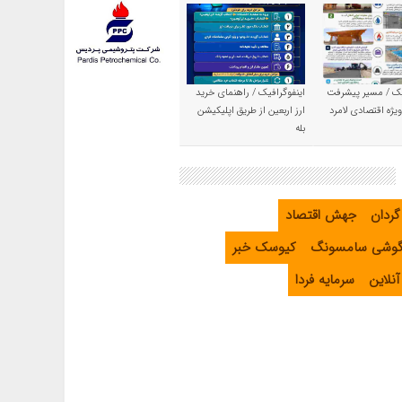
یک / مسیر پیشرفت
اینفوگرافیک / راهنمای خرید
یژه اقتصادی لامرد
ارز اربعین از طریق اپلیکیشن
بله
گردان
جهش اقتصاد
گوشی سامسونگ
کیوسک خبر
نلاین
سرمایه فردا