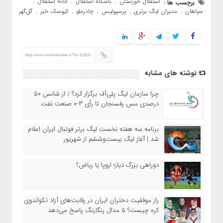
استقلال خوزستان
باشگاه استقلال
خانه استقلال
برچسب ها :
,
,
,
سپاهان
مدیران لیگ برتری
پرسپولیس
چادرملو
کیوسک خبر
گل‌گهر
,
,
,
,
,
https://www.kioskekhabar.ir/?p=312812
نوشته های مشابه
چرا سازمان لیگ پلی‌آف برگزار کرد؟ / از شانس ۵۰
درصدی مس رفسنجان تا رأی ۳-۰ صنعت نفت
برنامه سه هفته نخست لیگ برتر فوتبال ایران اعلام
شد | آغاز لیگ بیست‌وششم از شهریور
دوراهی بزرگ دیاز؛ اروپا یا ریاض؟
راز موفقیت دختران ایران در رقابت‌های آزاد تکواندوی
کره چیست؟ ۵ مدال رنگارنگ پاسخ می‌دهد