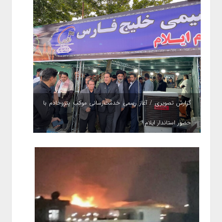
گزارش تصویری / آغاز رسمی خدمت‌رسانی موکب پتروخادم با
حضور استاندار ایلام