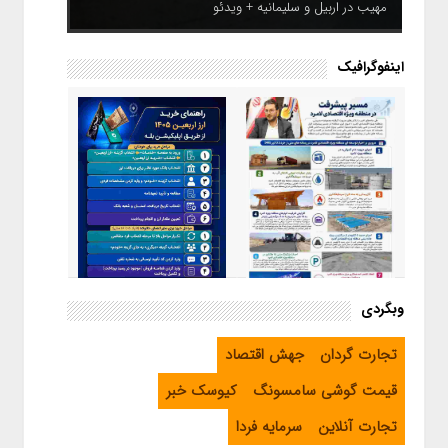
مهیب در اربیل و سلیمانیه + ویدئو
اینفوگرافیک
اینفوگرافیک / راهنمای خرید ارز
وبگردی
اربعین از طریق اپلیکیشن بله
اینفوگرافیک / مسیر پیشرفت در
تجارت گردان
جهش اقتصاد
منطقه ویژه اقتصادی لامرد
قیمت گوشی سامسونگ
کیوسک خبر
تجارت آنلاین
سرمایه فردا