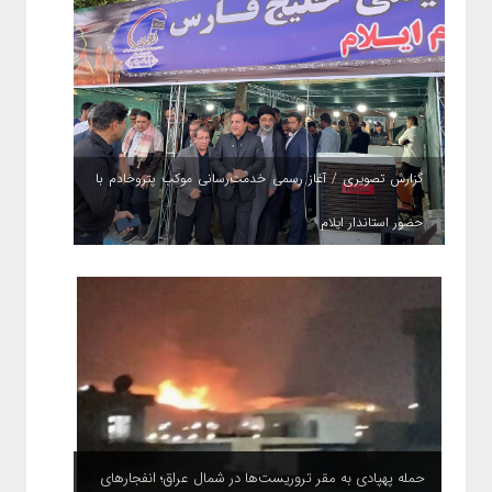
گزارش تصویری / آغاز رسمی خدمت‌رسانی موکب پتروخادم با
حضور استاندار ایلام
حمله پهپادی به مقر تروریست‌ها در شمال عراق؛ انفجارهای