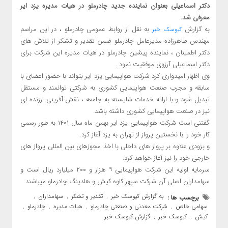
دکتر اسماعیلی بعنوان نماینده جدید چادرملو در هیات مدیره یزد ایر
معرفی شد.
به گزارش
به نقل از روابط عمومی چادرملو ، در این مراسم
کیوسک خبر
مهندس طاهرزاده مدیرعامل چادرملو ضمن تقدیر و تشکر از تلاش های
دکتر اطمینان ، نماینده پیشین چادرملو در هیات مدیره این شرکت برای
دکتر اسماعیلی آرزوی موفقیت نمود .
وی اظهار امیدواری کرد شرکت هواپیمایی یزد ایر بتواند با حضور اعضای با
سابقه و مجرب صنعت هواپیمایی کشوری به شرکتی توانمند و مستقل
تبدیل شود و با ارائه خدمات شایسته به جامعه ، نقش آفرینی ارزنده ای
نیز در صنعت هواپیمایی کشوری داشته باشد.
گفتنی است شرکت هواپیمایی یزد ایر بهمن ماه سال ۱۴۰۱ به طور رسمی
کار خود را با نخستین پرواز از تهران به یزد آغاز کرد.
و بزودی علاوه بر پرواز های داخلی با اخذ مجوزهای بین المللی پرواز های
خارجی خود را نیز آغاز خواهد کرد.
سرمایه اولیه این شرکت هواپیمایی ۹ هزار و ۲۰۰ میلیارد ریال است و
سهامداران اصلی آن شرکت سپهر کاوه کیش و هلدینگ چادرملو میباشند.
به گزارش کیوسک خبر
تقدیر و تشکر
سهامداران
برچسب ها :
,
,
,
سهامی خاص
شرکت معدنی و صنعتی چادرملو
هیات مدیره
چادرملو
,
,
,
,
کیش
کیوسک خبر
گزارش کیوسک خبر
,
,