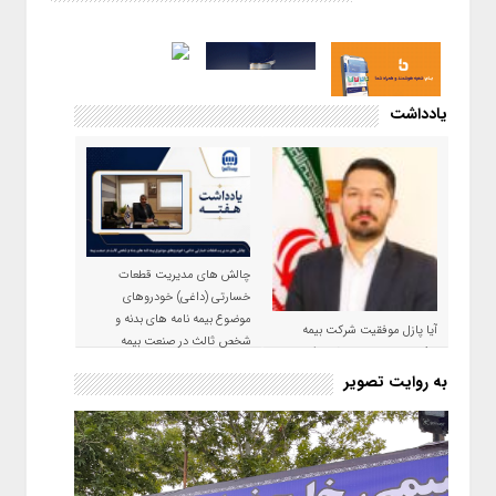
یادداشت
چالش های مدیریت قطعات
خسارتی (داغی) خودروهای
موضوع بیمه نامه های بدنه و
آیا پازل موفقیت شرکت بیمه
شخص ثالث در صنعت بیمه
حکمت صبا در سال ۱۴۰۵ کامل می
شود؟!
به روایت تصویر