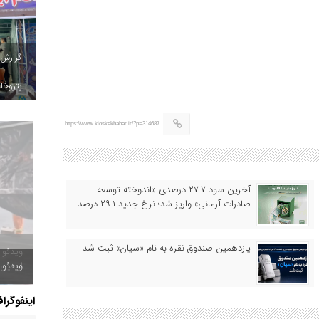
گزارش
پتروخاد
https://www.kioskekhabar.ir/?p=314687
آخرین سود ۲۷.۷ درصدی «اندوخته توسعه
صادرات آرمانی» واریز شد؛ نرخ جدید ۲۹.۱ درصد
یازدهمین صندوق نقره به نام «سیان» ثبت شد
ویدئو /
اینفوگرا