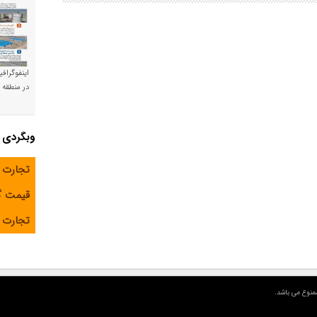
اینفوگراف
در منطقه و
وبگردی
تجارت 
قیمت 
تجارت آ
منوع می باشد.