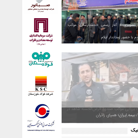
 تصویری / آغاز رسمی خدمت‌رسانی موکب
م با حضور استاندار ایلام
 بیمه ایران؛ همپای زائران
فیک