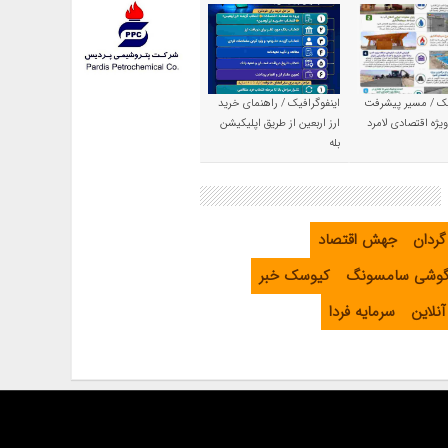
یک / مسیر پیشرفت
اینفوگرافیک / راهنمای خرید
یژه اقتصادی لامرد
ارز اربعین از طریق اپلیکیشن
بله
گردان
جهش اقتصاد
گوشی سامسونگ
کیوسک خبر
نلاین
سرمایه فردا