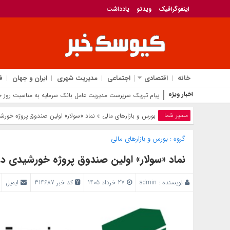
اینفوگرافیک
ویدئو
یادداشت
خانه
اقتصادی
اجتماعی
مدیریت شهری
ایران و جهان
ف
اخبار ویژه
پیام تبریک سرپرست مدیریت عامل بانک سرمایه به مناسبت روز خب
مسیر شما
بورس و بازار‌های مالی
» نماد «سولار» اولین صندوق پروژه خور
گروه :
بورس و بازار‌های مالی
نماد «سولار» اولین صندوق پروژه خورشیدی د
نویسنده :
admin
27 خرداد 1405
کد خبر 314687
ایمیل