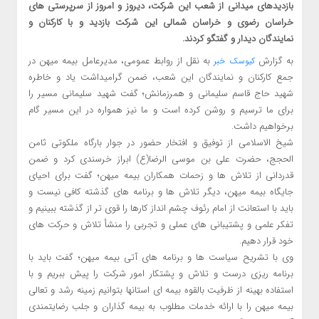
بازدیدهای میدانی از شعب این شرکت، دیروز و امروز از سرپرستی های
خراسان رضوی و خراسان شمالی این شرکت بازدید و با کارکنان و
نمایندگان دیدار و گفتگو کردند.
به گزارش
به نقل از روابط عمومی، مدیرعامل بیمه میهن در
کیوسک خبر
جمع کارکنان و نمایندگان این شعب، ضمن گرامیداشت یاد و خاطره
شهید حاج قاسم سلیمانی و همرزمانش؛ گفت شهید سلیمانی مسیر را
برای ما ترسیم و روشن کرده است و ما نیز همواره در این مسیر گام
برخواهیم داشت.
شیخ الاسلامی از توفیق و افتخار حضور در جوار بارگاه ملکوتی ثامن
الحجج، حضرت علی بن موسی الرضا(ع) ابراز خرسندی کرد و ضمن
قدردانی از تلاش ها و زحمات همکاران بیمه میهن؛ گفت برای احیای
جایگاه بیمه میهن، دیگر تلاش ها و برنامه های گذشته کافی نیست و
باید با استعانت از امام رئوف چشم انداز کارها را قوی تر از گذشته ببینیم و
تفکر علمی و پشتیبانی های عملی و تجربی را منشأ تلاش و حرکت های
خود قرار دهیم.
وی با تشریح سیاست ها و برنامه های آتی بیمه میهن؛ گفت باید با
برنامه ریزی درست و تلاش و پشتکار امور شرکت را پیش ببریم و با
استفاده بهینه از ظرفیت بالقوه بیمه ای استانها بتوانیم زمینه رشد و تعالی
بیمه میهن را با ارائه خدمات مطلوب به بیمه گذاران و جلب رضایتمندی