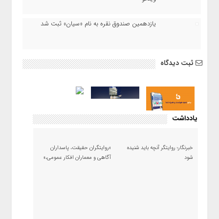
یازدهمین صندوق نقره به نام «سیان» ثبت شد
ثبت دیدگاه
یادداشت
خبرنگار؛ روایتگر آنچه باید شنیده
«روایتگران حقیقت، پاسداران
شود
آگاهی و معماران افکار عمومی،»