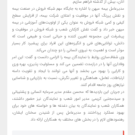
آنان، بیش از گذشته فراهم سازیم.
مدیرعامل بیمه میهن با اشاره به جایگاه مهم شبکه فروش در صنعت بیمه
و نقش پررنگ آنها در موفقیت و اعتلای شرکت بیمه، از افزایش سطح
کیفی و کمی شبکه فروش به عنوان یکی از اولویت‌های آموزشی در بیمه
میهن خبر داد و گفت نقش کارکنان شعب و شبکه فروش در موفقیت و
پیشرفت این مجموعه تعیین کننده و حیاتی است و طبیعی است که
دانش، توانایی‌های فنی و انگیزه‌های این افراد برای پیشبرد کار بسیار
موثر است و اهمیت به نیروی انسانی را دو چندان می‌کند.
وی شفاف‌سازی روابط با نمایندگان بیمه را الزامی دانست و گفت: این امر
وفاداری آنها را در درازمدت تضمین می کند و مسئولیت پذیری، بهره وری
و کارایی را بهبود می بخشد و آنها می توانند با ایجاد و تقویت دامنه
ارتباطات، تعامل، هماهنگی و تغییر نگرش، نسبت به بازاریابی و شناسایی
نیازهای روز جامعه اقدام کنند.
در جریان این بازدیدها که محسن مقدم مدیر سرمایه انسانی و پشتیبانی
و سیدمجتبی کریمی مدیر امور شعب و نمایندگان نیز حضور داشتند،
همکاران شعب و نمایندگان به بیان دغدغه ها و خواسته های خود برای
بهبود عملکرد پرداختند و مدیرعامل پس از شنیدن سخنان ایشان،
رهنمودهای لازم را در بخش های مختلف به همکاران ارائه داد.