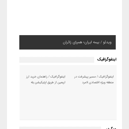
ویدئو / بیمه ایران؛ همپای زائران
اینفوگرافیک
اینفوگرافیک / مسیر پیشرفت در
اینفوگرافیک / راهنمای خرید ارز
منطقه ویژه اقتصادی لامرد
اربعین از طریق اپلیکیشن بله