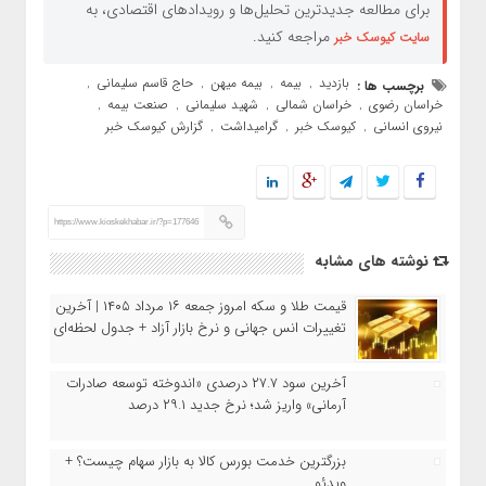
برای مطالعه جدیدترین تحلیل‌ها و رویدادهای اقتصادی، به
مراجعه کنید.
سایت کیوسک خبر
بازدید
بیمه
بیمه میهن
حاج قاسم سلیمانی
برچسب ها :
,
,
,
,
خراسان رضوی
خراسان شمالی
شهید سلیمانی
صنعت بیمه
,
,
,
,
نیروی انسانی
کیوسک خبر
گرامیداشت
گزارش کیوسک خبر
,
,
,
https://www.kioskekhabar.ir/?p=177646
نوشته های مشابه
قیمت طلا و سکه امروز جمعه ۱۶ مرداد ۱۴۰۵ | آخرین
تغییرات انس جهانی و نرخ بازار آزاد + جدول لحظه‌ای
آخرین سود ۲۷.۷ درصدی «اندوخته توسعه صادرات
آرمانی» واریز شد؛ نرخ جدید ۲۹.۱ درصد
بزرگترین خدمت بورس کالا به بازار سهام چیست؟ +
ویدئو