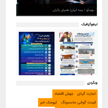
ویدئو / بیمه ایران؛ همپای زائران
اینفوگرافیک
اینفوگرافیک / راهنمای خرید ارز
وبگردی
اربعین از طریق اپلیکیشن بله
اینفوگرافیک / مسیر پیشرفت در
تجارت گردان
جهش اقتصاد
منطقه ویژه اقتصادی لامرد
قیمت گوشی سامسونگ
کیوسک خبر