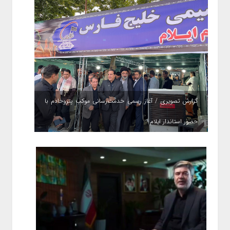
گزارش تصویری / آغاز رسمی خدمت‌رسانی موکب پتروخادم با
حضور استاندار ایلام