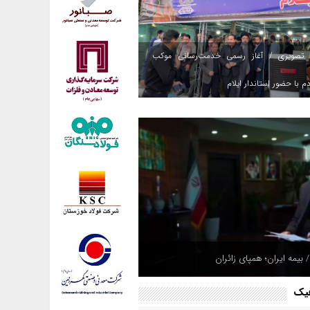
 تصویری / آغاز رسمی خدمت‌رسانی موکب
م با حضور استاندار ایلام
 بیمه ایران؛ همپای زائران
فیک