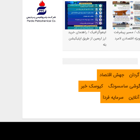
یک / مسیر پیشرفت
اینفوگرافیک / راهنمای خرید
یژه اقتصادی لامرد
ارز اربعین از طریق اپلیکیشن
بله
گردان
جهش اقتصاد
گوشی سامسونگ
کیوسک خبر
نلاین
سرمایه فردا