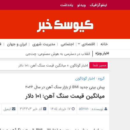
اینفوگرافیک
ویدئو
یادداشت
خانه
اقتصادی
اجتماعی
مدیریت شهری
ایران و جهان
ف
اخبار ویژه
انقلاب در دسترسی به هوش مصنوعی: چت‌جی‌پی‌تی برای همه ر
مسیر شما
اخبار گوناگون
» میانگین قیمت سنگ آهن: ۱۰۱ دلار
گروه :
اخبار گوناگون
پیش بینی جدید BMI از بازار سنگ آهن در سال ۲۰۲۶
میانگین قیمت سنگ آهن: ۱۰۱ دلار
نویسنده :
admin
17 خرداد 1405
کد خبر 313303
ایمیل