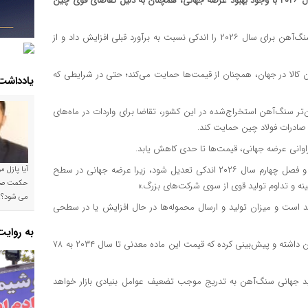
بر اساس پیش بینی موسسه تحقیقاتی BMI، قیمت سنگ‌آهن در سال ۲۰۲۶ با وجود بهبود عرضه جهانی، همچنان به دلیل تقاضای قوی چین
این موسسه وابسته به «فیچ سولوشنز»، پیش‌بینی میانگین قیمت سنگ‌آهن برای سال ۲۰۲۶ را اندکی نسبت به برآورد قبلی افزایش داد و از
ده این کالا در جهان، همچنان از قیمت‌ها حمایت می‌کند؛ حتی در شرایطی که
یادداشت
 سنگ‌آهن استخراج‌شده در این کشور، تقاضا برای واردات در ماه‌های
 صادرات فولاد چین حمایت کند.
این موسسه اعلام کرد: «انتظار داریم، قیمت سنگ‌آهن در فصل سوم و فصل چهارم سال ۲۰۲۶ اندکی تعدیل شود، زیرا عرضه جهانی در سطح
آیا پازل 
 گینه و تداوم تولید قوی از سوی شرکت‌های بزرگ.»
می شود؟!
ند است و میزان تولید و ارسال محموله‌ها در حال افزایش یا در سطحی
به روای
در افق بلندمدت، BMI همچنان دیدگاهی نزولی نسبت به بازار سنگ‌آهن داشته و پیش‌بینی کرده که قیمت این ماده معدنی تا سال ۲۰۳۴ به ۷۸
ید جهانی سنگ‌آهن به تدریج موجب تضعیف عوامل بنیادی بازار خواهد