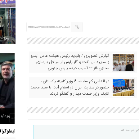
گزارش
https://www.kioskekhabar.ir/?p=313303
پتروخاد
گزارش تصویری / بازدید رئیس هیئت عامل ایدرو
و مدیرعامل نفت و گاز پارس از مراحل بازسازی
مخازن فاز ۱۴ آسیب دیده پارس جنوبی
در اقدامی کم سابقه، ۶ وزیر کابینه پاکستان با
حضور در سفارت ایران در اسلام آباد، با سید محمد
اتابک وزیر صمت دیدار و گفتگو کردند
ویدئو /
اینفوگرا
شر خواهد شد.