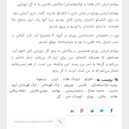
مهاجم ایران کنار هالند و لواندوفسکی/ واکنش طارمی به ۵ گل اروپایی
مهاجم ایرانی پورتو در پایان بازی با اتلتیکو مادرید گفت: بازی آسانی نبود.
ما برای اتلتیکو احترام زیادی قائل بودیم زیرا آنها یک تیم سطح بالا
هستند. ما تمام تلاشمان را کردیم و پیروز شدیم.
وی در خصوص صدرنشینی پورتو در گروه B تصریح کرد: قرار گرفتن در
صدر جدول جاه طلبی ما بود و خوشبختانه موفق شدیم.
مهاجم ایرانی پورتو همچنین در واکنش به پنج گل اروپایی اش اظهار کرد:
همانطور که همیشه گفته‌ام، من برای تیم کار می‌کنم، تمام تلاشم را
می‌کنم و گل‌ها به ثمر می رسند. این وظیفه من است. از هم تیمی‌هایم
تشکر می‌کنم که به من کمک کردند تا گل بزنم.
اتلتیکو
ارلینگ هالند
ایران
بارسلونا
برچسب ها :
,
,
,
,
روبرت لواندوفسکی
طارمی
لیورپول
لیگ قهرمانان
لیگ قهرمانان اروپا
,
,
,
,
,
مادرید
محمد صلاح
منچسترسیتی
مهاجم
مهدی طارمی
نقطه پنالتی
,
,
,
,
,
,
هالند
پنالتی
پورتو
کیوسک خبر،
گل
,
,
,
,
https://www.kioskekhabar.ir/?p=171534