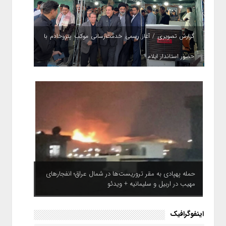
گزارش تصویری / آغاز رسمی خدمت‌رسانی موکب پتروخادم با
حضور استاندار ایلام
حمله پهپادی به مقر تروریست‌ها در شمال عراق؛ انفجارهای
مهیب در اربیل و سلیمانیه + ویدئو
اینفوگرافیک