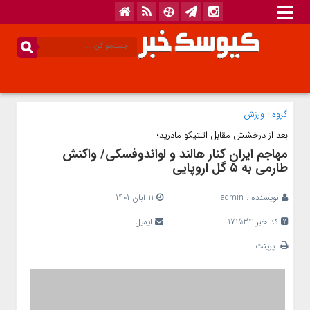
گروه :
ورزش
بعد از درخشش مقابل اتلتیکو مادرید؛
مهاجم ایران کنار هالند و لواندوفسکی/ واکنش
طارمی به ۵ گل اروپایی
نویسنده :
admin
11 آبان 1401
کد خبر 171534
ایمیل
پرینت