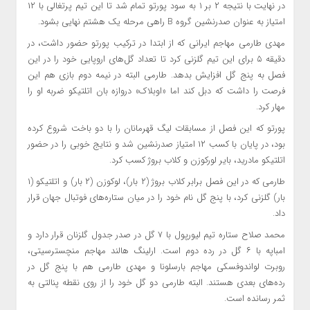
در نهایت با نتیجه ۲ بر ۱ به سود پورتو تمام شد تا این تیم پرتغالی با ۱۲
امتیاز به عنوان صدرنشین گروه B راهی مرحله یک هشتم نهایی بشود.
مهدی طارمی مهاجم ایرانی که از ابتدا در ترکیب پورتو حضور داشت، در
دقیقه ۵ برای این تیم گلزنی کرد تا تعداد گل‌های اروپایی خود را در این
فصل به پنج گل افزایش بدهد. طارمی البته در نیمه دوم بازی هم این
فرصت را داشت که دبل کند اما «اوبلاک» دروازه بان اتلتیکو ضربه او را
مهار کرد.
پورتو که این فصل از مسابقات لیگ قهرمانان را با دو باخت شروع کرده
بود، در پایان با کسب ۱۲ امتیاز صدرنشین شد و نتایج خوبی را در حضور
اتلتیکو مادرید، بایر لورکوزن و کلاب بروژ کسب کرد.
طارمی که در این فصل برابر کلاب بروژ (۲ بار)، لوکوزن (۲ بار) و اتلتیکو (۱
بار) گلزنی کرد، با پنج گل نام خود را در میان ستاره‌های فوتبال جهان قرار
داد.
محمد صلاح ستاره تیم لیورپول با ۷ گل در صدر جدول گلزنان قرار دارد و
امباپه با ۶ گل در رده دوم است. ارلینگ هالند مهاجم منچسترسیتی،
روبرت لواندوفسکی مهاجم بارسلونا و مهدی طارمی هم با پنج گل در
رده‌های بعدی هستند. البته طارمی دو گل خود را از روی نقطه پنالتی به
ثمر رسانده است.