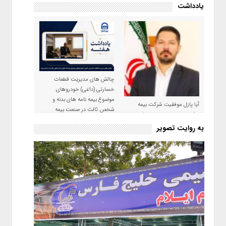
یادداشت
چالش های مدیریت قطعات
خسارتی (داغی) خودروهای
موضوع بیمه نامه های بدنه و
آیا پازل موفقیت شرکت بیمه
شخص ثالث در صنعت بیمه
حکمت صبا در سال ۱۴۰۵ کامل می
شود؟!
به روایت تصویر