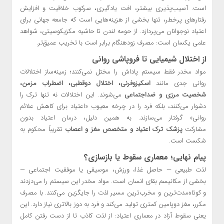
است. آسیب‌پذیری بیشتر، افت یادگیری، سرکوب خلاقیت و افزایش
رفتارهای پرخطر، تنها بخشی از هزینه‌هایی است که جامعه جهانی برای
اعتیاد نوجوانان می‌پردازد. از حومه لندن تا حاشیه مکزیکوسیتی، شواهد
علمی یکسان است: مصرف زودهنگام برابر است با تخریب عمیق‌تر.
از اختلال شیمیایی تا فروپاشی روانی
مواد مخدر فقط سیستم پاداش را مختل نمی‌کنند؛ زمینه‌ساز اختلالات
روانی جدی مانند
اسکیزوفرنی، اختلال دوقطبی، اضطراب مزمن،
شخصیت مرزی و ضداجتماعی
می‌شوند. این اختلالات نه تنها ترک را
دشوار می‌کنند، بلکه فرد را در چرخه معیوب «اعتیاد برای کاهش علائم
روانی» گرفتار می‌سازند. به همین دلیل، درمان اعتیاد بدون
مشارکت
پزشک ترک اعتیاد و متخصص مغز و اعصاب
تقریباً محکوم به
شکست است.
پیام نهایی؛ معماری سقوط یا بازسازی؟
لذت طبیعی — حاصل غذا، ورزش، موسیقی یا موفقیت اجتماعی —
بخشی از مکانیسم بقای انسان است. مواد مخدر این سیستم را می‌دزدند
و کوتاه‌مدت‌ترین و مخرب‌ترین مسیر لذت را جایگزین می‌کنند. با مصرف
مکرر، مغز دوپامین کمتری تولید می‌کند و فرد به دوز بالاتری نیاز دارد. این
یعنی سقوط آزاد در معماری اعتیاد: از لذت کاذب تا از دست رفتن کامل