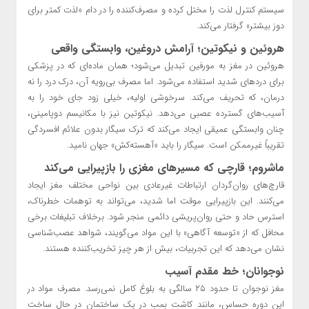
سیستم کنترل لذت را مختل کرده و مصرف‌کننده را در دام «لذت کمتر برای
دوز بیشتر» گرفتار می‌کند.
هروئین و نیکوتین؛ آرامش دروغین، وابستگی واقعی
هروئین در مغز به مورفین تبدیل می‌شود؛ همان ماده‌ای که در پزشکی
برای دردهای شدید استفاده می‌شود. اما مصرف بی‌رویه آن، درک درد را نه
درمان، که تحریف می‌کند. سرخوشی اولیه، خیلی زود جای خود را به
آسیب‌های گسترده عصبی می‌دهد. نیکوتین نیز با مکانیسم دوپامینی،
چنان وابستگی عمیقی ایجاد می‌کند که ترک سیگار بدون علائم افسردگی
تقریباً غیرممکن است. سیگار را باید «آهسته‌کش» جهان نامید.
ماشروم؛ قارچی که مسیرهای مغزی را بازپیرایی می‌کند
قارچ‌های روان‌گردان ارتباطات غیرعادی بین نواحی مختلف مغز ایجاد
می‌کنند. این بازپیرایی موقت اما شدید، می‌تواند به توهمات خطرناک،
استرس حاد و حتی روان‌پریشی دائمی منجر شود. برخلاف تبلیغات برخی
محافل که از «توسعه آگاهی» با این مواد می‌گویند، شواهد عصب‌شناسی
نشان می‌دهد که این تجربیات، بیش از هر چیز تخریب‌کننده هستند.
نوجوانان؛ خط مقدم آسیب
مغز نوجوان تا حدود ۲۵ سالگی به بلوغ کامل نمی‌رسد. مصرف مواد در
این دوره حساس، مانند کاشت بمب در یک ساختمان در حال ساخت