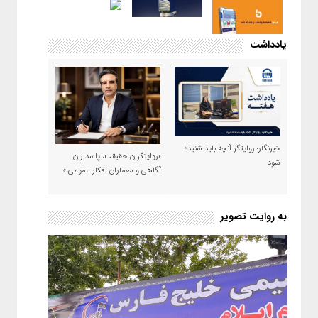
یادداشت
خبرنگار؛ روایتگر آنچه باید شنیده
«روایتگران حقیقت، پاسداران
شود
آگاهی و معماران افکار عمومی،»
به روایت تصویر