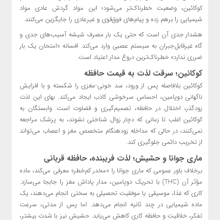
کوکائین، وضعیت خطرناک‌تر می‌شود؛ این مواد گردش عادی مواد
شیمیایی را برهم زده و پیام‌های فوق‌قوی و غیرعادی را جایگزین می‌کنند.
هشدار جدی آن است که حتی یک بار مصرف شیشه آسیب‌های جدی و
گاه غیرقابل‌جبران به سیستم عصبی وارد می‌کند. افسانه «امتحان یک بار
ضرری ندارد» خطرناک‌ترین دروغ مدار اعتیاد است.
کوکائین؛ سرقت لذت به قیمت حافظه
کوکائین بلافاصله پس از ورود، سد خونی-مغزی را شکسته و با افزایش
ناگهانی دوپامین، احساس سرخوشی کاذب ایجاد می‌کند. بهای این لذت
زودگذر، اختلال در حافظه، تصمیم‌گیری و قضاوت است. وابستگان به
کوکائین اغلب تا زمانی که دچار زوال شناختی نشوند، به پزشک مراجعه
نمی‌کنند، در حالی که مداخله زودهنگام متخصص مغز و اعصاب می‌تواند
از تخریب دائمی جلوگیری کند.
ماری جوانا و حشیش؛ لذت فریبنده، حافظه قربانی
برخلاف باور عمومی که ماری جوانا را «مخدر کم‌خطر» معرفی می‌کند، ماده
مؤثر آن (THC) با تحریک دوپامین، مدار پاداش مغز را جابجا می‌سازد.
کاری که غذا، موسیقی یا موفقیت تحصیلی به سختی انجام می‌دهند، یک
ماده شیمیایی در چند ثانیه انجام می‌دهد. اما پس از مدتی، سرعت
تفکر، خلاقیت و حافظه کاری کاهش می‌یابد. حشیش نیز با شدت بیشتر،