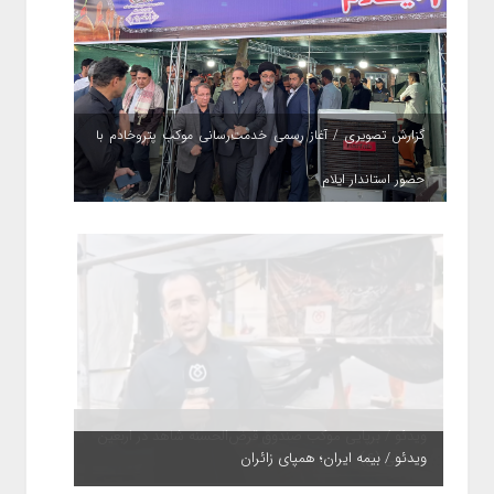
گزارش تصویری / آغاز رسمی خدمت‌رسانی موکب پتروخادم با
حضور استاندار ایلام
ویدئو / بیمه ایران؛ همپای زائران