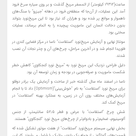
ساعت(۱۹۳۱۲ کیلومتر) از اتمسفر مریخ گذشت و بر روی سیاره سرخ فرود
آمد. این عملیات، از آن‌جا که منطقه‌ی فرود در دهانه “جیزرو” با سنگ‌های
ناهموار و موانع پر شده بود و هزاران کد نیاز بود تا این مریخ‌نورد بتواند
بدون دخالت انسان این ماموریت پیچیده را به اتمام برساند، عملیات
سختی بود.
مونتاژ نهایی و آزمایش مریخ‌نورد “استقامت” ناسا در مرکز فضایی کندی در
فلوریدا انجام شد و در آخرین مراحل، چرخ‌های آن و چتر نجات آن نصب
شدند.
دلیل طراحی نزدیک این مریخ نورد به “مریخ نورد کنجکاوی” کاهش خطر
شکست ماموریت و صرفه‌جویی در بودجه و زمان توسعه آن بود.
ناسا در اسفند ماه سال گذشته خبر از ساخت و آزمایش یک برادر دوقلو
برای مریخ نورد “استقامت” به نام “خوش‌بینی”(Optimism) داد تا با انجام
آزمایش‌های مختلف روی آن در زمین، به عملکرد بهینه “استقامت” در
مریخ کمک کند.
شش چرخ “استقامت” با عرض و قطر ۵۲٫۵ سانتیمتر، از جنس
آلومینیوم، ضخیم‌تر و بادوام‌تر از چرخ‌های مریخ نورد “کنجکاوی” هستند.
بخش نهایی سیستم مریخ‌نورد “استقامت” از هفت موتور تشکیل شده که
قسمت‌های گوناگونی از جمله یک بازوی رباتیک را شامل می‌شوند. کار این