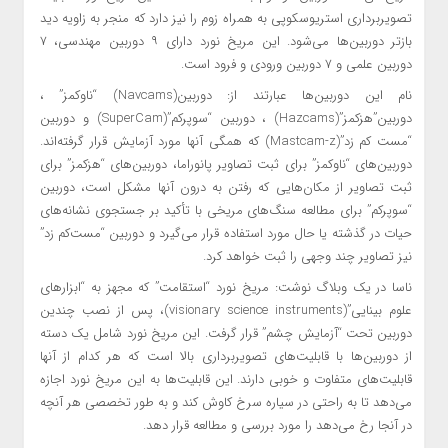
تصویربرداری استریوسکوپی به همراه زوم را نیز دارد که منجر به زاویه دید
بازتر دوربین‌ها می‌شود. این مریخ نورد دارای ۹ دوربین مهندسی، ۷
دوربین علمی و ۷ دوربین ورودی و فرود است.
نام این دوربین‌ها عبارتند از: دوربین(Navcams) “ناوکمز” ،
دوربین”هزکمز”(Hazcams) ، دوربین “سوپرکم”(SuperCam) و دوربین
“مست کم زد”(Mastcam-z) که همگی آنها مورد آزمایش قرار گرفته‌اند.
دوربین‌های “ناوکمز” برای ثبت تصاویر پانوراما، دوربین‌های “هزکمز” برای
ثبت تصاویر از مکان‌هایی که رفتن به درون آنها مشکل است، دوربین
“سوپرکم” برای مطالعه سنگ‌های مریخی با تأکید بر جستجوی نشانه‌های
حیات در گذشته یا حال مورد استفاده قرار می‌گیرد و دوربین “مست‌کم زد”
نیز تصاویر چند وجهی را ثبت خواهد کرد.
ناسا در یک وبلاگ نوشت: مریخ نورد “استقامت” که مجهز به “ابزارهای
علوم بینایی”(visionary science instruments)، پس از نصب چندین
دوربین تحت “آزمایش چشم” قرار گرفت. این مریخ نورد شامل یک دسته
از دوربین‌ها با قابلیت‌های تصویربرداری بالا است که هر کدام از آنها
قابلیت‌های متفاوت و خوبی دارند. این قابلیت‌ها به این مریخ نورد اجازه
می‌دهد تا به راحتی در سیاره سرخ کاوش کند و به طور تخصصی هر آنچه
در آنجا رخ می‌دهد را مورد بررسی و مطالعه قرار دهد.