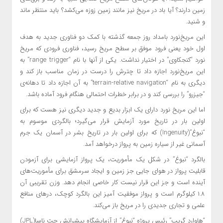
زمین دارند؟ آیا باد در مریخ نیز مانند زمین زوزه می‌کشد؟ باید منتظر ماند
و شنید.
این مریخ‌نورد بامداد روز جمعه گذشته با کمک دو فناوری جدید به هدف
اول خود یعنی فرود موفق بر سطح مریخ رسید، فناوری‌ فرودی که مریخ
نورد “کنجکاوی” در اختیار نداشت. یکی از آنها با نام “range trigger” به
این مریخ‌نورد اجازه داد تا چترش را درست در زمان مناسب باز کند و
دیگری به نام “terrain-relative navigation” به آن اجازه داد تا دهانه‌ی
“جیزرو” را بررسی کند و در برابر خطرات احتمالی هنگام فرود آماده باشد.
اما این مریخ نورد دارای یک ابزار بدیع و جدید دیگری نیز هست که برای
اولین بار در تاریخ مورد آزمایش قرار می‌گیرد؛ بالگردی موسوم به
“نبوغ”(Ingenuity) که برای اولین بار در تاریخ بشر در آسمان یک جرم
آسمانی غیر از سیاره زمین به پرواز درخواهد آمد.
بالگرد “نبوغ” در شکل یک مأموریت، یک پرواز آزمایشی برای آزمودن
قابلیت پرواز در هوای جایی جز زمین و ایجاد سرمشق برای مأموریت‌های
آینده است و جز این قرار نیست کار خاصی انجام دهد. وزن تقریبی آن
۱.۸ کیلوگرم است و پرواز موفقیت آمیز این بالگرد کوچک، درهای منافع
علمی و تجاری جدیدی را در مریخ باز می‌کند.
“هاوارد گریپ” رئیس پروژه “نبوغ” از آزمایشگاه پیشرانش جت ناسا(JPL)