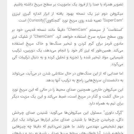
تصویر همراه با صدا را از فرود یک ماموریت بر سطح مریخ داشته باشیم.
میکروفن دوم نیز یک نسخه بهبود یافته از ابزار اندازه گیری لیزری
“SuperCam” تعبیه شده روی مریخ نورد “کنجکاوی”(Curiosity) است.
“استقامت” از سیستم “ChemCam” دقیقاً مانند نسخه قدیمی خود بر
روی سطح سیاره سرخ استفاده خواهد کرد. “ChemCam” از شلیک لیزر
مادون قرمز برای گرم کردن و تبخیر سنگ‌ها و خاک مریخ استفاده
می‌کند. همین‌طور که لیزر کار خود را انجام می‌دهد، یک دوربین، ترکیب
شیمیایی مواد تبخیر شده را تجزیه و تحلیل کرده و به دنبال ترکیبات آلی
می‌گردد.
اما صدایی که از این سنگ‌های در حال متلاشی شدن در می‌آید، می‌تواند
به دانشمندان سرنخ‌هایی راجع به ترکیب آنها بدهد.
این میکروفن خارجی همچنین صدای محیط را در حالی که این مریخ نورد
در حال گشت و گذار در مریخ است، ضبط می‌کند و این یک مزیت دیگر
برای تیم به همراه دارد.
“گِرِگ دلوری” مسئول این میکروفن‌ها می‌گوید: شنیدن صدای چرخش
دکل، چرخیدن چرخ‌ها یا شنیدن صدای سایر ابزارها می‌تواند یک ابزار
مهم تشخیصی مهندسی باشد. ما هنوز نمی‌دانیم که دقیقا چه چیزهایی
خواهیم شنید. آیا طوفان‌های سطح مریخ صدایی شبیه به رعد و برق‌های