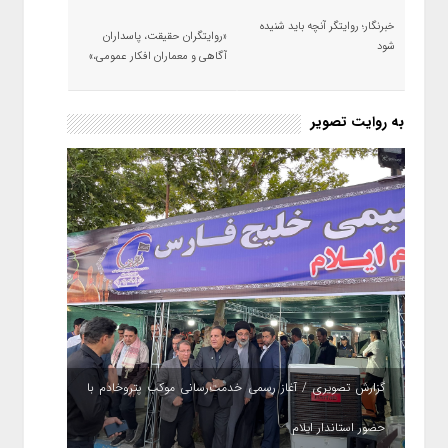
خبرنگار؛ روایتگر آنچه باید شنیده
«روایتگران حقیقت، پاسداران
شود
آگاهی و معماران افکار عمومی،»
به روایت تصویر
گزارش تصویری / آغاز رسمی خدمت‌رسانی موکب پتروخادم با
حضور استاندار ایلام