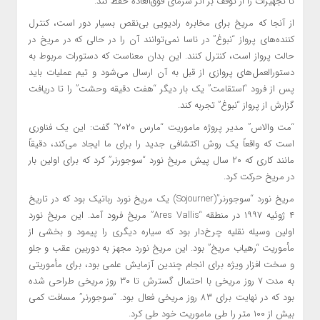
تا تجهیزات را از توقف بر اثر سرمای فوق‌العاده حفظ کند.
از آنجا که مریخ برای مخابره رادیویی بی‌نقص بسیار دور است، کنترل
کننده‌های پرواز “نبوغ” در ناسا نمی‌توانند آن را در حالی که در مریخ در
حالت پرواز است، کنترل کنند. این بدان معناست که دستورات مربوط به
دستورالعمل‌های پروازی از قبل به آن ارسال می‌شود و تیم عملیات باید
پس از فرود “استقامت” یک بار دیگر “هفت دقیقه وحشت” را تا دریافت
گزارش از پرواز “نبوغ” تجربه کند.
“مت والاس” مدیر پروژه ماموریت “مارس ۲۰۲۰” گفت: این یک فناوری
است که واقعاً یک روش اکتشافی جدید را برای ما ایجاد می‌کند، دقیقاً
مانند کاری که ۲۰ سال پیش مریخ نورد “سوجورنر” کرد که برای اولین بار
در مریخ حرکت کرد.
مریخ نورد “سوجورنر”(Sojourner) یک مریخ نورد رباتیک بود که در تاریخ
۴ ژوئیه ۱۹۹۷ در منطقه “Ares Vallis” مریخ فرود آمد. این مریخ نورد
اولین وسیله نقلیه چرخ‌دار بود که سیاره دیگری را پیمود و بخشی از
مأموریت “رهیاب مریخ” بود. این مریخ نورد مجهز به دوربین عقب و جلو
و سخت افزار ویژه برای انجام چندین آزمایش علمی بود، برای مأموریتی
به مدت ۷ روز مریخی با احتمال گسترش تا ۳۰ روز مریخی طراحی شده
بود که در نهایت برای ۸۳ روز مریخی فعال بود. “سوجورنر” مسافت کمی
بیش از ۱۰۰ متر را طی ماموریت خود طی کرد.