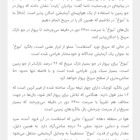
در بیانیه‌ای در وب‌سایت ناسا گفت: برادران “رایت” نشان دادند که پرواز در
جو زمین با استفاده از یک هواپیمای آزمایشی امکان پذیر است. [حالا] ما
با “نبوغ” در تلاشیم که همین کار را در مریخ انجام دهیم.
بال‌های “نبوغ” با سرعت ۲۴۰۰ دور در دقیقه می‌چرخند تا پرواز در جو نازک
مریخ را امکان‌پذیر کنند.
در حالی که مریخ نورد “استقامت” مملو از ابزار علمی است، بالگرد “نبوغ”
به عنوان یک آزمایش جداگانه و خودمختار طراحی شده است.
“نبوغ” برای پرواز در جو بسیار نازک مریخ که ۹۹ درصد نازک‌تر از جو زمین
است، بسیار سبک وزن طراحی شده است و با فاصله تنها حدود ۵۰
سانتی‌متری از سطح مریخ پرواز خواهد کرد.
این بالگرد کوچک دارای چهار تیغه بزرگ ساخته شده از فیبر کربن است که
۱.۲ متر طول دارند. هنگامی که تلاش برای پرواز آغاز شود، بال‌ها در جهت
مخالف هم تقریباً با سرعت ۲۴۰۰ دور در دقیقه می‌چرخند که بسیار
سریع‌تر از سرعت چرخش بال بالگردهای زمینی است.
هوا در منطقه دهانه “جیزرو”؛ جایی که استقامت در آن فرود آمده، سرد
است و دمایی حدود منفی ۹۰ درجه سانتی‌گراد دارد. به همین دلیل،
مقدار زیادی از قدرت “نبوغ” مستقیماً به وسایل گرمایشی منتقل می‌شود