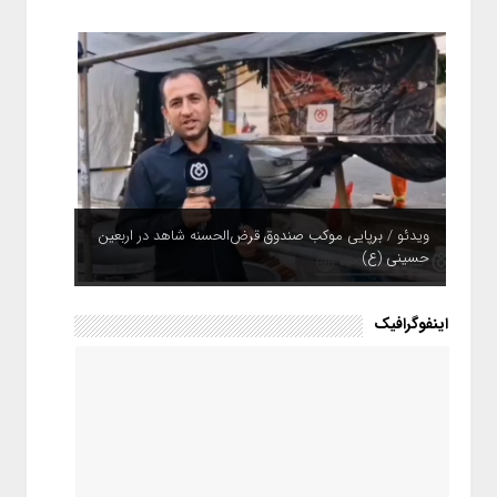
ویدئو / برپایی موکب صندوق قرض‌الحسنه شاهد در اربعین
حسینی (ع)
ویدئو / بیمه ایران؛ همپای زائران
اینفوگرافیک