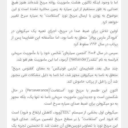
اما با وجود اینکه تاکنون هشت ماموریت روانه مریخ شده‌اند هنوز هیچ
صدایی به طور مستقیم از این سیاره به زمین مخابره نشده است و این
موضوع به زودی با ارسال مریخ نورد “استقامت” به سیاره سرخ تغییر
خواهد کرد.
اولین تلاش برای ضبط صدا در مریخ، اجرای تعبیه یک میکروفن در
“فرودگر مارس پولار” متعلق به ناسا بود، اما متأسفانه این فضاپیما پس از
پرتاب در سال ۱۹۹۶ سقوط کرد.
سپس در سال ۲۰۰۴ “انجمن سیاره‌ای” شانس خود را با مأموریت مریخی
فرانسه به نام “نتلندر”(Netlander) آزمود، اما این ماموریت هم لغو شد.
چند سال بعد، فضاپیمای “مارس فونیکس” به معنای “ققنوس مریخ”
متعلق به ناسا به میکروفن مجهز شد، اما ناسا به دلیل مشکلات فنی مجبور
شد آن را قبل از پرتاب خاموش کند.
اکنون این طلسم با مریخ نورد “استقامت”(Perseverance) در حال
شکستن است و جدیدترین ماموریت مریخی ناسا نه تنها یک، بلکه مجهز
به دو میکروفن برای ضبط صدای سیاره سرخ است.
میکروفن اول بخشی از سیستم “EDL”(ورود، کاهش ارتفاع و فرود) است
که فرود امن “استقامت” را بر سطح مریخ تضمین می‌کند. صدای فرود
این مریخ نورد با تصاویر دوربین‌های آن جفت شد تا نخستین تجربه یک