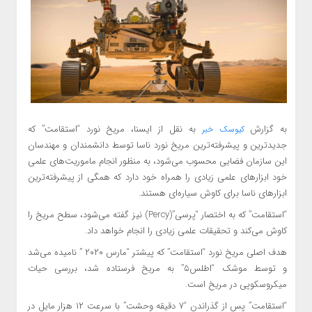
به گزارش
به نقل از ایسنا، مریخ نورد “استقامت” که
کیوسک خبر
جدیدترین و پیشرفته‌ترین مریخ نورد ناسا توسط دانشمندان و مهندسان
این سازمان فضایی محسوب می‌شود، به منظور انجام ماموریت‌های علمی
خود ابزارهای علمی زیادی را همراه خود دارد که همگی از پیشرفته‌ترین
ابزارهای ناسا برای کاوش سیاره‌ای هستند.
“استقامت” که به اختصار “پرسی”(Percy) نیز گفته می‌شود، سطح مریخ را
کاوش می‌کند و تحقیقات علمی زیادی را انجام خواهد داد.
هدف اصلی مریخ نورد “استقامت” که پیشتر “مارس ۲۰۲۰ ” نامیده می‌شد
و توسط موشک “اطلس۵” به مریخ فرستاده شد، بررسی حیات
میکروسکوپی در مریخ است.
“استقامت” پس از گذراندن “۷ دقیقه وحشت” با سرعت ۱۲ هزار مایل در