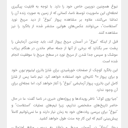
نبوغ همچنین دوربین خاص خود را دارد. با توجه به قابلیت پیگیری
لحظه‌ای این ماموریت توسط ناسا، کسانی که از زمین به صورت زنده آن را
تماشا می‌کنند، علاوه بر مشاهده پرواز “نبوغ” از دید مریخ نورد
“استقامت”، می‌توانند عکس‌های هوایی منتشر شده از بالگرد را نیز
مشاهده کنند.
قبل از اینکه “نبوغ” در آسمان مریخ پرواز کند، باید چندین آزمایش را
پشت سر بگذارد که برخی از آنها از جمله سالم ماندن در هنگام پرتاب
موشک و سپس جدا شدن از مریخ نورد در سطح مریخ با موفقیت انجام
شده است.
این بالگرد کوچک از صفحات خورشیدی برای شارژ باتری لیتیوم-یون خود
و برای پرواز ۹۰ ثانیه‌ای خود استفاده خواهد کرد. تیم ناسا پس از شارژ
کامل این باتری، پرواز آزمایشی “نبوغ” را آغاز خواهد کرد، اما عجله‌ای برای
آن وجود ندارد.
“جیا-روی کوک” ناظر رویدادها و پروژه‌های خبری در ناسا گفت: ما در حال
حاضر تاریخ‌های مشخصی نداریم، زیرا تیم‌های عملیات “استقامت” و
“نبوغ” برای بررسی ربات‌های خود به زمان نیاز دارند و ما نمی‌توانیم کاملاً
پیش‌بینی کنیم که این کار چه مدت طول خواهد کشید.
پرواز “نبوغ” در آسمان مریخ می‌تواند به بررسی منابع احتمالی،