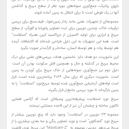
بازوی رباتیک، جمع‌آوری نمونه‌های مورد نظر از سطح مریخ و گذاشتن
آنها در یک قوطی است تا برای انتقال به زمین آماده شوند.
مجموعه‌ای از تجهیزات علمی مانند رادار زمین‌نفوذ، طیف‌سنج برای بررسی
ترکیبات خاک، چندین دوربین برای ثبت تصاویر پانوراما و کلوزآپ از سطح
مریخ و ابزاری برای تولید اکسیژن از دی‌اکسید کربن همراه “استقامت”
است. همه این تجهیزات به این دلیل طراحی شده‌اند که اکتشافات آینده
هم توسط ربات و هم توسط انسان، ساده‌تر و کارآمدتر صورت بگیرد.
این ماموریت، دو هدف دارد. نخستین هدف، بررسی‌های علمی برای درک
محیط مریخ در گذشته و حال و همچنین قابل سکونت بودن آن است.
دلیل دوم نیز جمع‌آوری نمونه‌هایی از خاک مریخ برای آوردن به زمین
است. ماموریت دیگری که برای سال ۲۰۲۶ برنامه‌ریزی شده است، قرار
است لوله‌های آزمایشی جمع‌آوری شده توسط مریخ‌نورد “استقامت” را به
زمین بازگرداند تا مورد بررسی جامع‌تر قرار بگیرند.
مریخ نورد استقامت پیشرفته‌ترین وسیله‌ای است که آژانس فضایی
تاکنون ساخته و چشمان آن نیز از این قاعده مستثنی نیستند.
مجموعا ۲۳ دوربین در “استقامت” وجود دارد که پنج دوربین بیشتر از
مریخ نورد “کنجکاوی” است و نوید تصاویر رنگی و سه بعدی بیشتری را از
مریخ می‌دهد. دوربین موسوم به “Mastcam-Z” این مریخ نورد، قابلیت