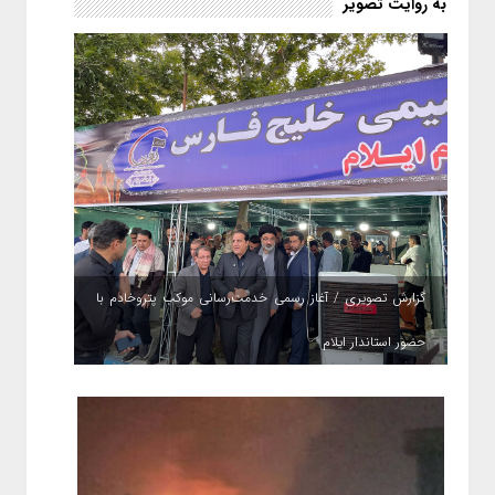
به روایت تصویر
گزارش تصویری / آغاز رسمی خدمت‌رسانی موکب پتروخادم با
حضور استاندار ایلام