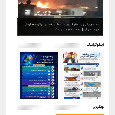
حمله پهپادی به مقر تروریست‌ها در شمال عراق؛ انفجارهای
مهیب در اربیل و سلیمانیه + ویدئو
اینفوگرافیک
اینفوگرافیک / راهنمای خرید ارز
وبگردی
اربعین از طریق اپلیکیشن بله
اینفوگرافیک / مسیر پیشرفت در