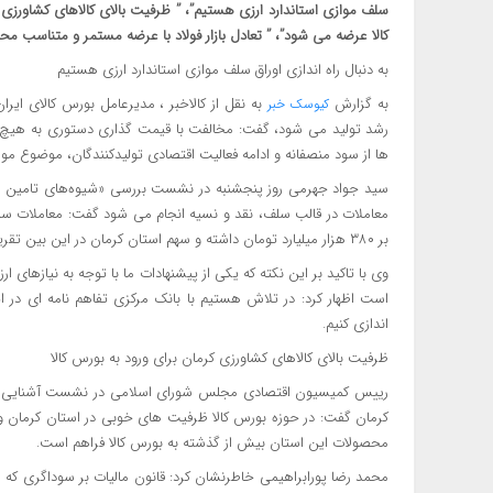
کالا عرضه می شود”، ” تعادل بازار فولاد با عرضه مستمر و متناسب مح
به دنبال راه اندازی اوراق سلف موازی استاندارد ارزی هستیم
به گزارش
به نقل از کالاخبر ، مدیرعامل بورس کالای ایر
کیوسک خبر
رشد تولید می شود، گفت: مخالفت با قیمت گذاری دستوری به هیچ ع
ها از سود منصفانه و ادامه فعالیت اقتصادی تولیدکنندگان، موضوع مو
سید جواد جهرمی روز پنجشنبه در نشست بررسی «شیوه‌های تامین مالی ص
معاملات در قالب سلف، نقد و نسیه انجام می شود گفت: معاملات سلف
بر ۳۸۰ هزار میلیارد تومان داشته و سهم استان کرمان در این بین تقریبا ۴ همت بوده است.
وی با تاکید بر این نکته که یکی از پیشنهادات ما با توجه به نیازهای 
است اظهار کرد: در تلاش هستیم با بانک مرکزی تفاهم نامه ای در این
اندازی کنیم.
ظرفیت بالای کالاهای کشاورزی کرمان برای ورود به بورس کالا
رییس کمیسیون اقتصادی مجلس شورای اسلامی در نشست آشنایی با ابز
کرمان گفت: در حوزه بورس کالا ظرفیت های خوبی در استان کرمان 
محصولات این استان بیش از گذشته به بورس کالا فراهم است.
محمد رضا پورابراهیمی خاطرنشان کرد: قانون مالیات بر سوداگری که