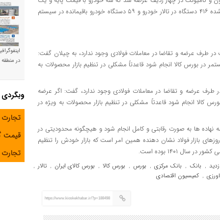
ه و در تالار خودرو بورس کالا ۴۷۵ دستگاه کامیون و کامیونت در چهار ردیف عرضه شد که سه خودرو با قیمت پایه و یک
عرضه نیز با رقابت معامله شد. از مجموع ۴۷۵ دستگاه خودرو عرضه شده ۴۱۶ دستگاه در تالار خودرو و ۵۹ دستگاه خودرو باقیمانده در سیستم
اینفوگراف
یت در طرف عرضه و تقاضا در معاملات فولادی وجود ندارد، به چیلان گفت:
در منطقه و
مر در بورس کالا انجام شود قاعدتاً مشکلی در تنظیم بازار محصولات به
ر طرف عرضه و تقاضا در معاملات فولادی وجود ندارد، گفت: اگر عرضه
وبگردی
س کالا انجام شود قاعدتاً مشکلی در تنظیم بازار محصولات به ویژه در
تجارت 
 نهاده ها به صورت رقابتی و کامل انجام شود و هیچگونه محدودیتی در
قیمت 
زهای بازار فولاد نشان دهنده همین امر است که بازار خودش را تنظیم
تجارت آ
زدید
بانک
بانک مرکزی
بورس
بورس کالا
بورس کالای ایران
تالار
,
,
,
,
,
,
,
ورزی
کمیسیون اقتصادی
,
https://www.kioskekhabar.ir/?p=188498