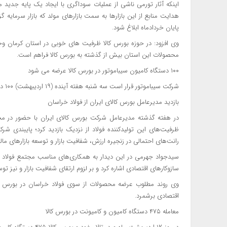
اینکه آثار تورمی ناشی از عملیات سوداگری با ایجاد یک پایه جدید م
هدایت منابع از این بازارها به سمت بازارهای مولد که بازار سرمایه
پایان خردادماه ابلاغ شود.
وی افزود: در حوزه بورس کالا ظرفیت های خوبی در استان کرمان 
محصولات این استان بیش از گذشته به بورس کالا فراهم است.
۱۰۰ دستگاه کامیون سیباموتور در بورس کالا عرضه می شود
شرکت سیباموتور قرار است سه شنبه هفته آینده (۱۹ اردیبهشت) ۱۰۰ دستگاه کامیون کمپرسی و کشنده فاو را در بورس کالا عرضه کند.
بازدید مدیرعامل بورس کالای ایران از فولاد خراسان
در هفته گذشته مدیرعامل شرکت بورس کالای ایران با حضور در مجت
ظرفیت‌های این تولیدکننده فولاد از نزدیک بازدید کرد؛ پایبندی
رانت‌های احتمالی در زنجیره ارزش، شفافیت بازار و توسعه بازارهای مال
سیدجواد جهرمی در این دیدار به همکاری‌های مناسب مجتمع فولاد 
سازوکارهای اقتصادی اشاره کرد و بر لزوم ارتقای شفافیت بازار و نیز توسع
وی روند مطلوب عرضه‌ محصولات از سوی فولاد خراسان در بورس کا
اقتصادی برشمرد.
معامله ۴۷۵ دستگاه کامیون و کامیونت در بورس کالا