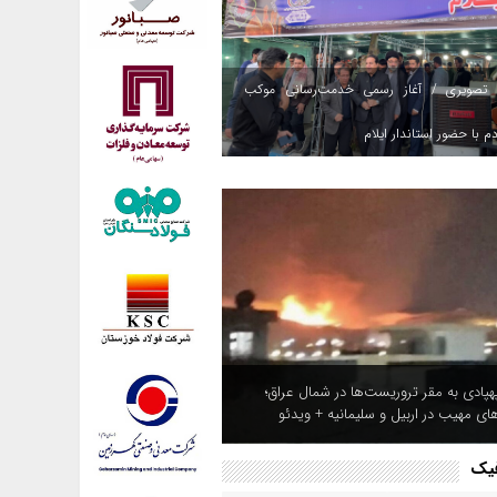
 تصویری / آغاز رسمی خدمت‌رسانی موکب
م با حضور استاندار ایلام
هپادی به مقر تروریست‌ها در شمال عراق؛
های مهیب در اربیل و سلیمانیه + ویدئو
فیک