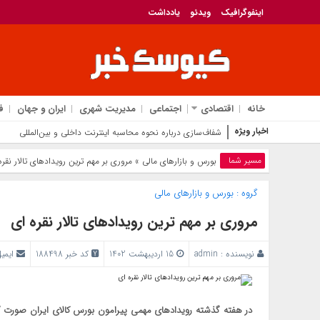
اینفوگرافیک
ویدئو
یادداشت
خانه
اقتصادی
اجتماعی
مدیریت شهری
ایران و جهان
ف
اخبار ویژه
شفاف‌سازی درباره نحوه محاسبه اینترنت داخلی و بین‌المللی
مسیر شما
بورس و بازار‌های مالی
» مروری بر مهم ترین رویدادهای تالار نقره
گروه :
بورس و بازار‌های مالی
مروری بر مهم ترین رویدادهای تالار نقره ای
نویسنده :
admin
15 اردیبهشت 1402
کد خبر 188498
ایمی
در هفته گذشته رویدادهای مهمی پیرامون بورس کالای ایران صورت گرفت