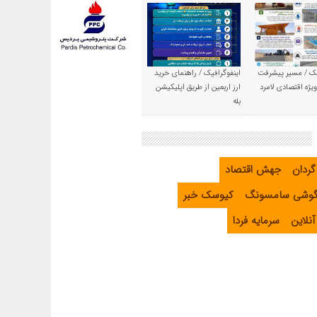
یک / مسیر پیشرفت
اینفوگرافیک / راهنمای خرید
یژه اقتصادی لامرد
ارز اربعین از طریق اپلیکیشن
بله
گردان
جهش اقتصاد
گوشی سامسونگ
کیوسک خبر
نلاین
سرمایه فردا