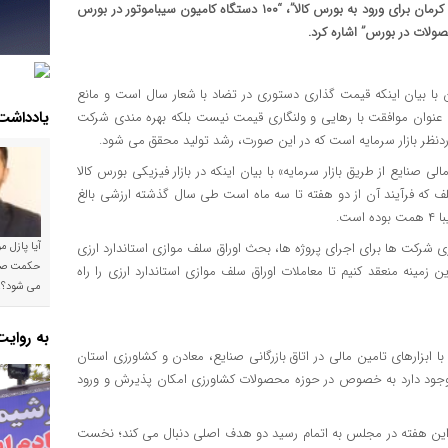
سلف موازی استاندارد ارزی هستیم”، ” ظرفیت بالای کالاهای کشاورزی کرمان برای ورود به بورس کالا”، “۱۰۰ دستگاه کامیون سیباموتور در بورس
صولات در بورس” اشاره کرد.
ان با بیان اینکه قیمت گذاری دستوری در تضاد با شعار سال است و مانع
یادداشت
نوان موافقت با رهایی و ولنگاری قیمت نیست بلکه بهره مندی شرکت
ردنظر بازار سرمایه است که در این صورت، رشد تولید محقق می شود.
نایع از طریق بازار سرمایه» با بیان اینکه در بازار فیزیکی بورس کالا
 که فرآیند آن از دو هفته تا سه ماه است طی سال گذشته ارزشی بالغ
ارزی شرکت ها برای اجرای پروژه ها، بحث اوراق سلف موازی استاندارد ارزی
آیا پازل 
 زمینه منعقد کنیم تا معاملات اوراق سلف موازی استاندارد ارزی را راه
می شود؟!
به روای
ارهای تامین مالی در اتاق بازرگانی صنایع، معادن و کشاورزی استان
وجود دارد به خصوص در حوزه محصولات کشاورزی امکان پذیرش و ورود
 این هفته در مجلس به اتمام رسید دو هدف اصلی دنبال می کند؛ نخست