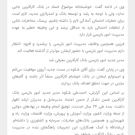
وی در ادامه گفت: خوشبختانه موضوع فساد در بانک کارآفرین جایی
ندارد، ولی با توجه به رشد و توسعه بانک و استراتژی جدید، لازم است
برای خطرات احتمالی آمادگی لازم را داشته باشیم. ریسک مخاطرات ناشی
از تخلفات احتمالی باید به حداقل برسد و این وظیفه خطیر به عهده
مدیریت امور بازرسی قرار دارد.
فرزین همچنین وظایف مدیریت امور بازرسی را برشمرد و افزود: انتظار
دارم مدیریت امور بازرسی با حضور ایشان موثرتر از گذشته فعالیت کند.
مدیر جدید امور بازرسی بانک کارآفرین معرفی شد
وی در پایان گفت: برای آقای شکوه در سمت جدید آرزوی موفقیت می‌کنم
و امیدوارم ایشان در بانک خوشنام کارآفرین منشأ اثر باشند و گام‌های
مثبتی در جهت تحقق اهداف بانک بردارند.
بر اساس این گزارش، احمدعلی شکوه مدیر جدید امور بازرسی بانک
کارآفرین ضمن تشکر از حسن اعتماد مدیرعامل و مدیران ارشد اظهار
داشت: بنده طی ۲۴ سال خدمت، توفیق انجام وظیفه در نهادهای دولتی
از جمله وزارت کشور، وزارت آموزش و پرورش، وزارت اقتصاد، وزارت راه و
شهرسازی و همچنین بانک‌های صادرات، سرمایه و کشاورزی را داشته‌ام.
ان‌شاءالله با کمک همکاران، این تجربیات راهگشای بنده در مدیریت
بازرسی بانک کارآفرین خواهد بود.