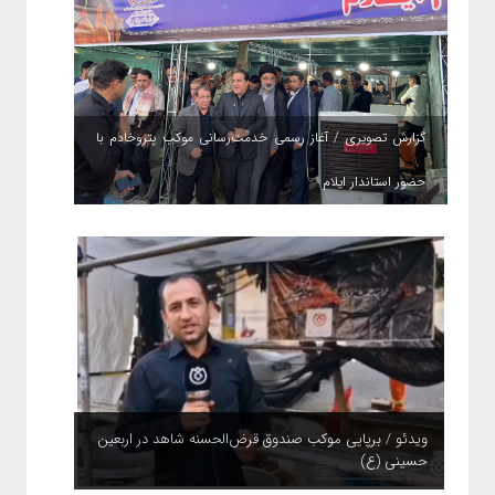
گزارش تصویری / آغاز رسمی خدمت‌رسانی موکب پتروخادم با
حضور استاندار ایلام
ویدئو / برپایی موکب صندوق قرض‌الحسنه شاهد در اربعین
حسینی (ع)