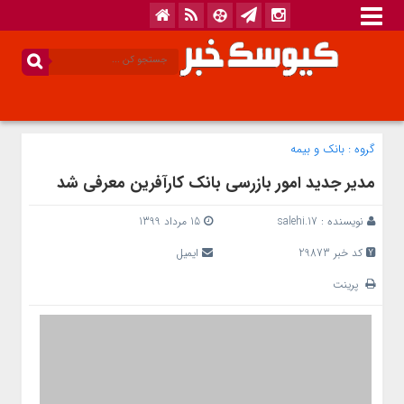
گروه :
بانک‌ و بیمه
مدیر جدید امور بازرسی بانک کارآفرین معرفی شد
نویسنده :
salehi.17
15 مرداد 1399
کد خبر 29873
ایمیل
پرینت