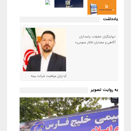
یادداشت
«روایتگران حقیقت، پاسداران
آگاهی و معماران افکار عمومی،»
آیا پازل موفقیت شرکت بیمه
حکمت صبا در سال ۱۴۰۵ کامل می
شود؟!
به روایت تصویر