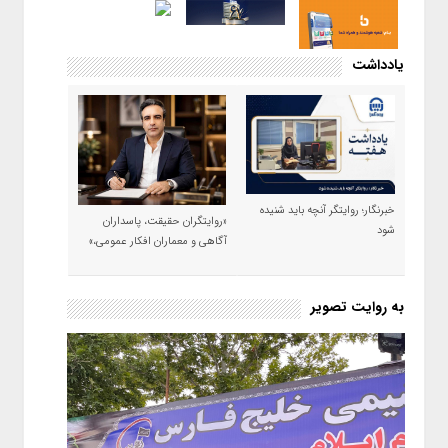
یادداشت
خبرنگار؛ روایتگر آنچه باید شنیده
«روایتگران حقیقت، پاسداران
شود
آگاهی و معماران افکار عمومی،»
به روایت تصویر