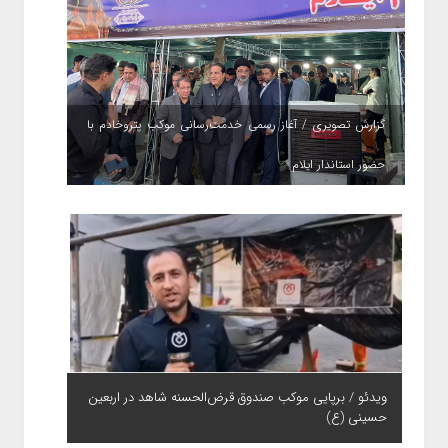
گزارش تصویری / آغاز رسمی خدمت‌رسانی موکب پتروخادم با
حضور استاندار ایلام
ویدئو / برپایی موکب صندوق قرض‌الحسنه شاهد در اربعین
حسینی (ع)