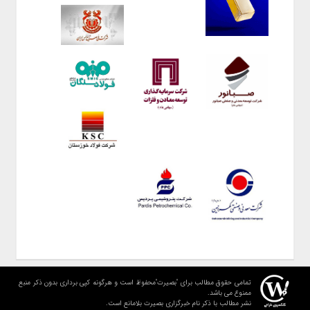
تمامی حقوق مطالب برای "بصیرت"محفوظ است و هرگونه کپی برداری بدون ذکر منبع
ممنوع می باشد.
نشر مطالب با ذکر نام خبرگزاری بصیرت بلامانع است.