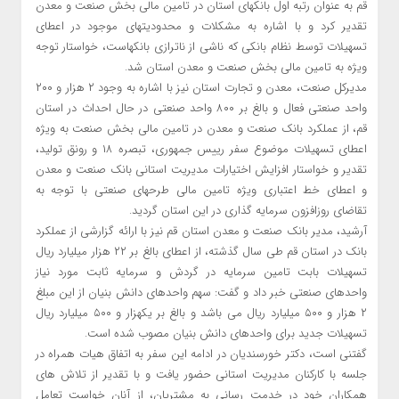
قم به عنوان رتبه اول بانکهای استان در تامین مالی بخش صنعت و معدن
تقدیر کرد و با اشاره به مشکلات و محدودیتهای موجود در اعطای
تسهیلات توسط نظام بانکی که ناشی از ناترازی بانکهاست، خواستار توجه
ویژه به تامین مالی بخش صنعت و معدن استان شد.
مدیرکل صنعت، معدن و تجارت استان نیز با اشاره به وجود ۲ هزار و ۲۰۰
واحد صنعتی فعال و بالغ بر ۸۰۰ واحد صنعتی در حال احداث در استان
قم، از عملکرد بانک صنعت و معدن در تامین مالی بخش صنعت به ویژه
اعطای تسهیلات موضوع سفر رییس جمهوری، تبصره ۱۸ و رونق تولید،
تقدیر و خواستار افزایش اختیارات مدیریت استانی بانک صنعت و معدن
و اعطای خط اعتباری ویژه تامین مالی طرحهای صنعتی با توجه به
تقاضای روزافزون سرمایه گذاری در این استان گردید.
آرشید، مدیر بانک صنعت و معدن استان قم نیز با ارائه گزارشی از عملکرد
بانک در استان قم طی سال گذشته، از اعطای بالغ بر ۲۲ هزار میلیارد ریال
تسهیلات بابت تامین سرمایه در گردش و سرمایه ثابت مورد نیاز
واحدهای صنعتی خبر داد و گفت: سهم واحدهای دانش بنیان از این مبلغ
۲ هزار و ۵۰۰ میلیارد ریال می باشد و بالغ بر یکهزار و ۵۰۰ میلیارد ریال
تسهیلات جدید برای واحدهای دانش بنیان مصوب شده است.
گفتنی است، دکتر خورسندیان در ادامه این سفر به اتفاق هیات همراه در
جلسه با کارکنان مدیریت استانی حضور یافت و با تقدیر از تلاش های
همکاران خود در خدمت رسانی به مشتریان، از آنان خواست تعامل