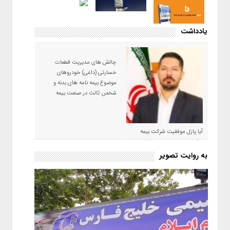
یادداشت
چالش های مدیریت قطعات
خسارتی (داغی) خودروهای
موضوع بیمه نامه های بدنه و
شخص ثالث در صنعت بیمه
آیا پازل موفقیت شرکت بیمه
حکمت صبا در سال ۱۴۰۵ کامل می
شود؟!
به روایت تصویر