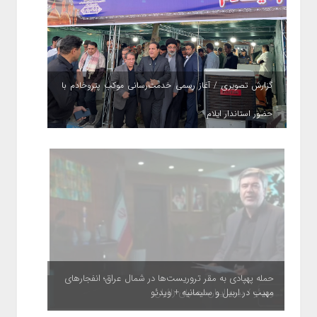
گزارش تصویری / آغاز رسمی خدمت‌رسانی موکب پتروخادم با
حضور استاندار ایلام
حمله پهپادی به مقر تروریست‌ها در شمال عراق؛ انفجارهای
مهیب در اربیل و سلیمانیه + ویدئو