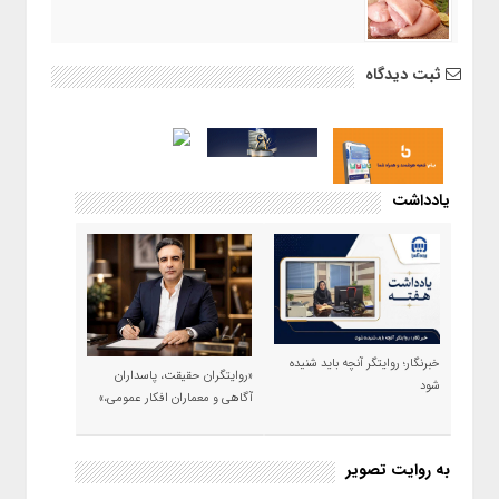
ثبت دیدگاه
یادداشت
خبرنگار؛ روایتگر آنچه باید شنیده
«روایتگران حقیقت، پاسداران
شود
آگاهی و معماران افکار عمومی،»
به روایت تصویر