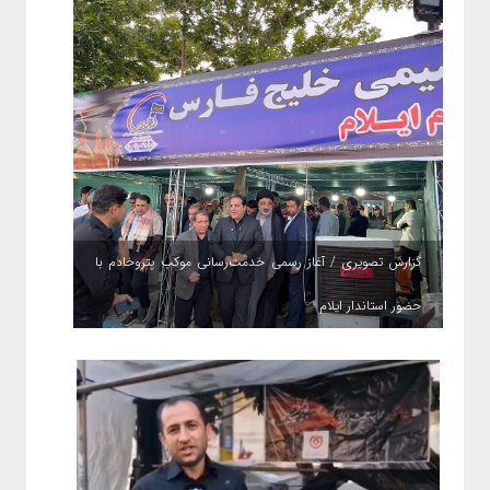
گزارش تصویری / آغاز رسمی خدمت‌رسانی موکب پتروخادم با
حضور استاندار ایلام