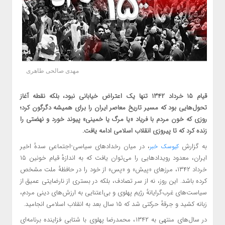
مهدی صالحی طاهری
قیام ۱۵ خرداد ۱۳۴۲ تنها یک اعتراض خیابانی نبود، بلکه نقطه آغاز
تحول‌هایی بود که مسیر تاریخ معاصر ایران را برای همیشه دگرگون کرد؛
روزی که خون مردم با فریاد «یا مرگ یا خمینی» پیوند خورد و نهضتی را
زنده کرد که تا پیروزی انقلاب اسلامی ادامه یافت.
به گزارش
، در میان رخدادهای سیاسی‑اجتماعی سدهٔ اخیر
کیوسک خبر
ایران، معدود رویدادهایی را می‌توان یافت که به اندازهٔ قیام خونین ۱۵
خرداد ۱۳۴۲، مرزهای «پیش» و «پس» از خود را در حافظهٔ ملت مشخص
کرده باشد. این روز، نه از سر تصادف، بلکه در بستری از نارضایتی عمیق از
سیاست‌های غرب‌گرایانهٔ رژیم پهلوی و بی‌اعتنایی به ارزش‌های دینی مردم،
زبانه کشید و جرقهٔ حرکتی شد که ۱۵ سال بعد به انقلاب اسلامی انجامید.
در سال‌های منتهی به ۱۳۴۲، محمدرضا پهلوی با شتابی فزاینده برنامه‌ای