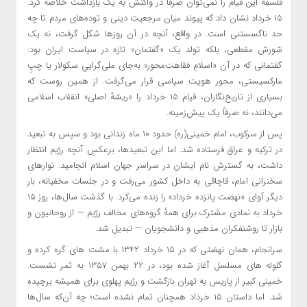
فلسفهٔ این قیام را نمی‌توان صرفاً در واکنش به یک بازداشت خلاصه کرد.
۱۵ خرداد نشان داد که پیوند میان مرجعیت دینی و توده‌های مردم تا چه
حد ناگسستنی است. در واقع، آنچه در آن روزها شکل گرفت، نه یک
شورش مقطعی، بلکه تولد یک «گفتمان» تازه در سیاست ایران بود:
گفتمانی که در آن «اسلامِ فقاهت‌محور» به‌جای ملی‌گراییِ سکولار یا چپِ
مارکسیستی، محور هویت سیاسی قرار می‌گرفت. از همین روست که
بسیاری از تاریخ‌نگاران، قیام ۱۵ خرداد را «ریشهٔ اصلی» انقلاب اسلامی
می‌دانند، نه صرفاً یک پیش‌زمینه.
پس از سرکوب، امام خمینی(ره) حدود ۱۰ ماه زندانی بود و سپس به تبعید
در ترکیه و عراق فرستاده شد. اما این تبعیدها، برعکسِ آنچه رژیم انتظار
داشت، به گسترش نام ایشان در سراسر جهان اسلام انجامید. نوارهای
سخنرانی امام، قاچاقی به داخل کشور می‌رفت و در جلسات مخفیانه، بار
دیگر آوای «نهضت پانزده خرداد» را زنده می‌کرد. با گذشت سال‌ها، روز ۱۵
خرداد به نمادی مشترک برای همهٔ گروه‌های مخالف رژیم — از روحانیون و
بازار تا روشنفکران مذهبی و دانشجویان — تبدیل شد.
سرانجام، همان نهضتی که در ۱۵ خرداد ۱۳۴۲ با مشت های گره کرده و
گلوله های مسلسل آغاز شده بود، در ۲۲ بهمن ۱۳۵۷ به ثمر نشست.
خمینی کبیر از پاریس به تهران بازگشت و رژیم پهلوی برای همیشه برچیده
شد. اما داستان ۱۵ خرداد همچنان تمام نشده است؛ چه آن‌که سال‌ها