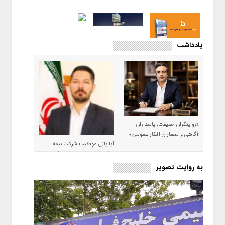
یادداشت
«روایتگران حقیقت، پاسداران
آگاهی و معماران افکار عمومی،»
آیا پازل موفقیت شرکت بیمه
حکمت صبا در سال ۱۴۰۵ کامل می
شود؟!
به روایت تصویر