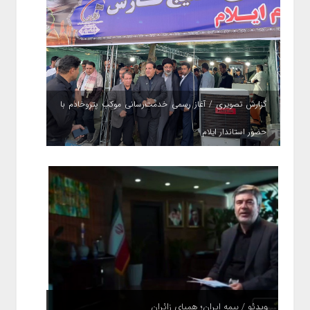
گزارش تصویری / آغاز رسمی خدمت‌رسانی موکب پتروخادم با
حضور استاندار ایلام
ویدئو / بیمه ایران؛ همپای زائران