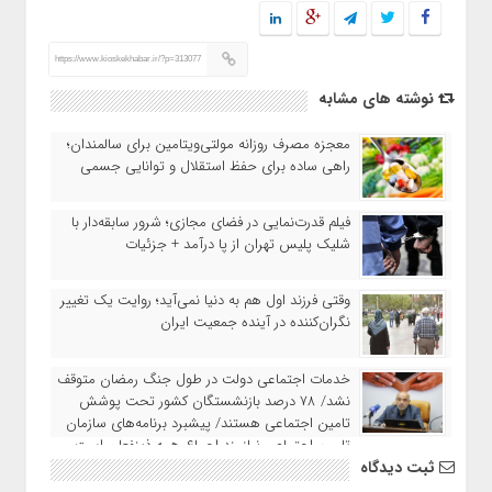
https://www.kioskekhabar.ir/?p=313077
نوشته های مشابه
معجزه مصرف روزانه مولتی‌ویتامین برای سالمندان؛
راهی ساده برای حفظ استقلال و توانایی جسمی
فیلم قدرت‌نمایی در فضای مجازی؛ شرور سابقه‌دار با
شلیک پلیس تهران از پا درآمد + جزئیات
وقتی فرزند اول هم به دنیا نمی‌آید؛ روایت یک تغییر
نگران‌کننده در آینده جمعیت ایران
خدمات اجتماعی دولت در طول جنگ رمضان متوقف
نشد/ ۷۸ درصد بازنشستگان کشور تحت پوشش
تامین اجتماعی هستند/ پیشبرد برنامه‌های سازمان
تامین اجتماعی نیازمند اجماع همه ذینفعان است
ثبت دیدگاه