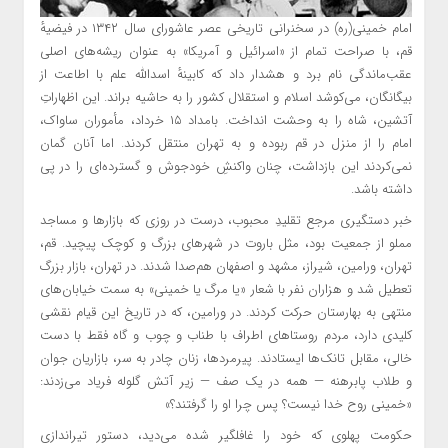
امام خمینی(ره) در سخنرانی تاریخی عصر عاشورای سال ۱۳۴۲ در فیضیهٔ
قم، با صراحت تمام از «اسرائیل و آمریکا» به عنوان ریشه‌های اصلی
عقب‌ماندگی نام برد و هشدار داد که کابینهٔ اسدالله علم با اطاعت از
بیگانگان، می‌کوشد اسلام و استقلال کشور را به حاشیه براند. این اظهاراتِ
آتشین، شاه را به وحشت انداخت. بامداد ۱۵ خرداد، مأموران ساواک،
امام را از منزل در قم ربوده و به تهران منتقل کردند. اما آنان گمان
نمی‌کردند این بازداشت، چنان واکنشِ خودجوش و گسترده‌ای را در پی
داشته باشد.
خبر دستگیری مرجع تقلیدِ محبوب، درست در روزی که بازارها و مساجد
مملو از جمعیت بود، مثل باروت در شهرهای بزرگ و کوچک پیچید. قم،
تهران، ورامین، شیراز، مشهد و اصفهان هم‌صدا شدند. در تهران، بازار بزرگ
تعطیل شد و هزاران نفر با شعار «یا مرگ یا خمینی» به سمت خیابان‌های
منتهی به بهارستان حرکت کردند. در ورامین، که در تاریخ این قیام نقشی
کلیدی دارد، مردم روستاهای اطراف با طناب و چوب و گاه فقط با دست
خالی، مقابل تانک‌ها ایستادند. پیرمردها، زنان چادر به سر، بازاریان جوان
و طلاب پابرهنه — همه در یک صف — زیر آتش گلوله فریاد می‌زدند:
«خمینی روح خدا نیست؟ پس چرا او را گرفتند؟»
حکومت پهلوی که خود را غافلگیر شده می‌دید، دستور تیراندازی