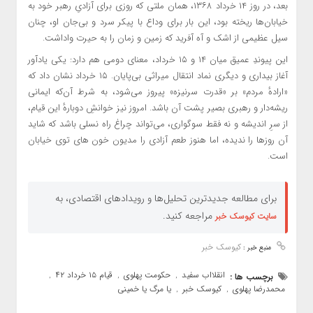
بعد، در روز ۱۴ خرداد ۱۳۶۸، همان ملتی که روزی برای آزادیِ رهبر خود به
خیابان‌ها ریخته بود، این بار برای وداع با پیکر سرد و بی‌جان او، چنان
سیل عظیمی از اشک و آه آفرید که زمین و زمان را به حیرت واداشت.
این پیوندِ عمیق میان ۱۴ و ۱۵ خرداد، معنای دومی هم دارد: یکی یادآور
آغاز بیداری و دیگری نماد انتقال میراثی بی‌پایان. ۱۵ خرداد نشان داد که
«ارادهٔ مردم» بر «قدرت سرنیزه» پیروز می‌شود، به شرط آن‌که ایمانی
ریشه‌دار و رهبری بصیر پشت آن باشد. امروز نیز خوانشِ دوبارهٔ این قیام،
از سرِ اندیشه و نه فقط سوگواری، می‌تواند چراغ راه نسلی باشد که شاید
آن روزها را ندیده، اما هنوز طعم آزادی را مدیون خون های توی خیابان
است.
برای مطالعه جدیدترین تحلیل‌ها و رویدادهای اقتصادی، به
مراجعه کنید.
سایت کیوسک خبر
کیوسک خبر
منبع خبر :
انقلااب سفید
حکومت پهلوی
قیام ۱۵ خرداد ۴۲
برچسب ها :
,
,
,
محمدرضا پهلوی
کیوسک خبر
یا مرگ یا خمینی
,
,