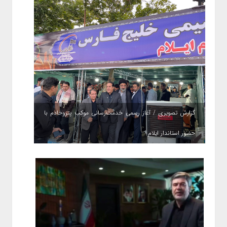
گزارش تصویری / آغاز رسمی خدمت‌رسانی موکب پتروخادم با
حضور استاندار ایلام